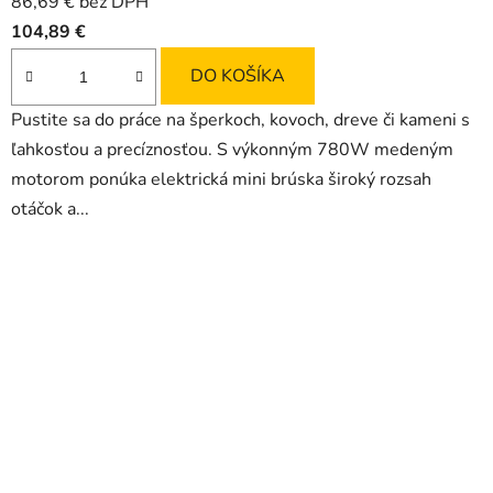
86,69 € bez DPH
104,89 €
DO KOŠÍKA
Pustite sa do práce na šperkoch, kovoch, dreve či kameni s
ľahkosťou a precíznosťou. S výkonným 780W medeným
motorom ponúka elektrická mini brúska široký rozsah
otáčok a...