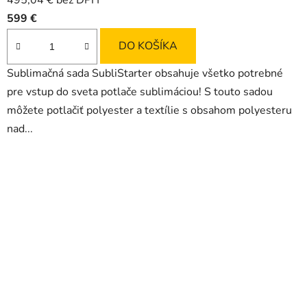
495,04 € bez DPH
produktu
599 €
je
4,8
DO KOŠÍKA
z
Sublimačná sada SubliStarter obsahuje všetko potrebné
5
pre vstup do sveta potlače sublimáciou! S touto sadou
hviezdičiek.
môžete potlačiť polyester a textílie s obsahom polyesteru
nad...