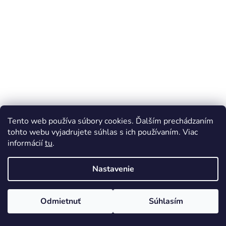
Tento web používa súbory cookies. Ďalším prechádzaním
tohto webu vyjadrujete súhlas s ich používaním. Viac
informácií
tu
.
Magnetická leštička kovov a šperkov, kapacita 800g, 2000
Nastavenie
ot./min.
Priemerné
Skladom
hodnotenie
Odmietnuť
Súhlasím
225,78 € bez DPH
produktu
273,19 €
je