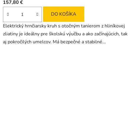
157,80 €
je
4,3
DO KOŠÍKA
z
Elektrický hrnčiarsky kruh s otočným tanierom z hliníkovej
5
zliatiny je ideálny pre školskú výučbu a ako začínajúcich, tak
hviezdičiek.
aj pokročilých umelcov. Má bezpečné a stabilné...