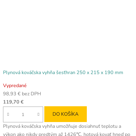
Plynová kováčska vyhňa šesťhran 250 x 215 x 190 mm
Priemerné
Vypredané
hodnotenie
98,93 € bez DPH
produktu
119,70 €
je
4,5
DO KOŠÍKA
z
Plynová kováčska vyhňa umožňuje dosiahnuť teplotu a
5
výkon ako nikdy predtým až 1426℃, hotová kovať hneď po