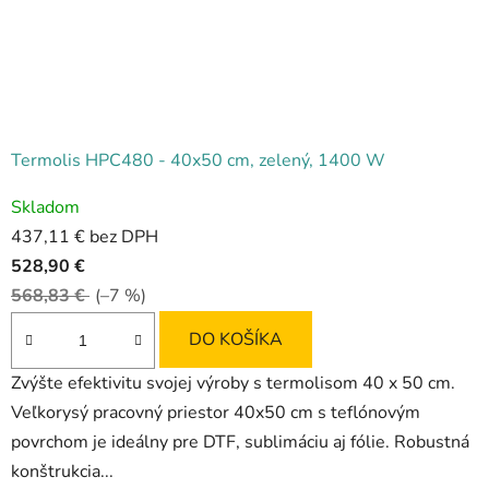
Termolis HPC480 - 40x50 cm, zelený, 1400 W
Priemerné
Skladom
hodnotenie
437,11 € bez DPH
produktu
528,90 €
je
568,83 €
(–7 %)
5,0
z
DO KOŠÍKA
5
Zvýšte efektivitu svojej výroby s termolisom 40 x 50 cm.
hviezdičiek.
Veľkorysý pracovný priestor 40x50 cm s teflónovým
povrchom je ideálny pre DTF, sublimáciu aj fólie. Robustná
konštrukcia...