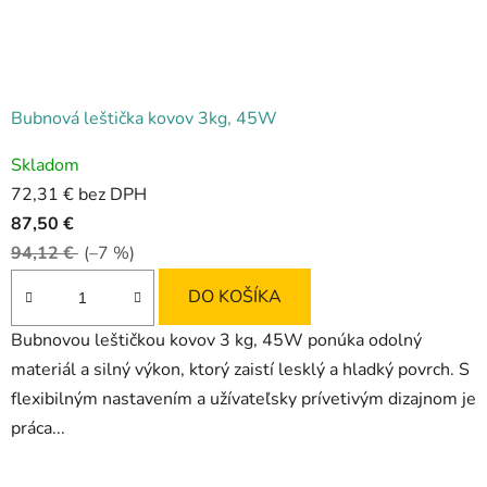
Bubnová leštička kovov 3kg, 45W
Priemerné
Skladom
hodnotenie
72,31 € bez DPH
produktu
87,50 €
je
94,12 €
(–7 %)
4,7
z
DO KOŠÍKA
5
Bubnovou leštičkou kovov 3 kg, 45W ponúka odolný
hviezdičiek.
materiál a silný výkon, ktorý zaistí lesklý a hladký povrch. S
flexibilným nastavením a užívateľsky prívetivým dizajnom je
práca...