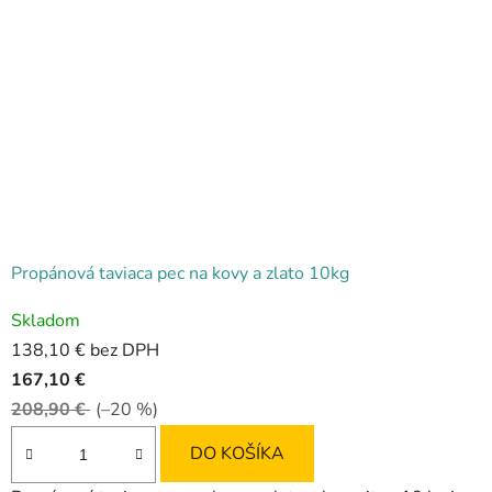
Propánová taviaca pec na kovy a zlato 10kg
Priemerné
Skladom
hodnotenie
138,10 € bez DPH
produktu
167,10 €
je
208,90 €
(–20 %)
5,0
z
DO KOŠÍKA
5