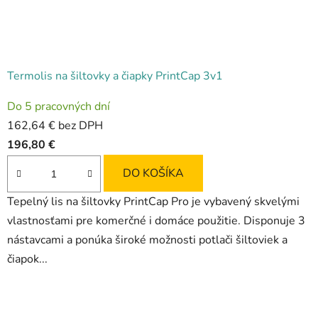
Termolis na šiltovky a čiapky PrintCap 3v1
Priemerné
Do 5 pracovných dní
hodnotenie
162,64 € bez DPH
produktu
196,80 €
je
4,7
DO KOŠÍKA
z
Tepelný lis na šiltovky PrintCap Pro je vybavený skvelými
5
vlastnosťami pre komerčné i domáce použitie. Disponuje 3
hviezdičiek.
nástavcami a ponúka široké možnosti potlači šiltoviek a
čiapok...