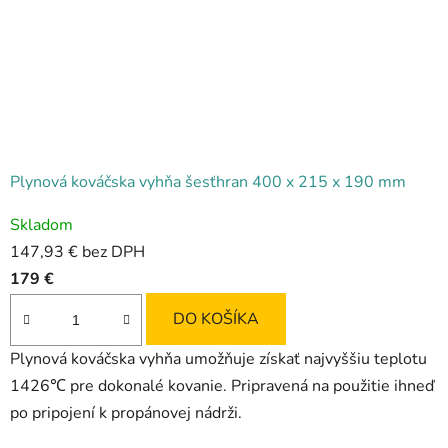
Plynová kováčska vyhňa šesťhran 400 x 215 x 190 mm
Priemerné
Skladom
hodnotenie
147,93 € bez DPH
produktu
179 €
je
4,3
DO KOŠÍKA
z
Plynová kováčska vyhňa umožňuje získať najvyššiu teplotu
5
1426℃ pre dokonalé kovanie. Pripravená na použitie ihneď
hviezdičiek.
po pripojení k propánovej nádrži.