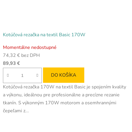
Kotúčová rezačka na textil Basic 170W
Priemerné
Momentálne nedostupné
hodnotenie
74,32 € bez DPH
produktu
89,93 €
je
5,0
DO KOŠÍKA
z
Kotúčová rezačka 170W na textil Basic je spojením kvality
5
a výkonu, ideálnou pre profesionálne a precízne rezanie
hviezdičiek.
tkanín. S výkonným 170W motorom a osemhrannými
čepeľami z...