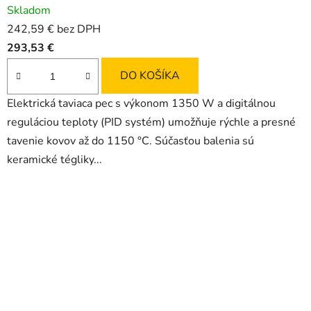
Skladom
hodnotenie
242,59 € bez DPH
produktu
293,53 €
je
5,0
DO KOŠÍKA
z
Elektrická taviaca pec s výkonom 1350 W a digitálnou
5
reguláciou teploty (PID systém) umožňuje rýchle a presné
hviezdičiek.
tavenie kovov až do 1150 °C. Súčasťou balenia sú
keramické tégliky...