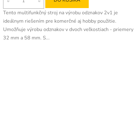
DO KOŠÍKA
z
Tento multifunkčný stroj na výrobu odznakov 2v1 je
5
ideálnym riešením pre komerčné aj hobby použitie.
hviezdičiek.
Umožňuje výrobu odznakov v dvoch veľkostiach - priemery
32 mm a 58 mm. S...