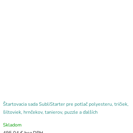
Štartovacia sada SubliStarter pre potlač polyesteru, tričiek,
šiltoviek, hrnčekov, tanierov, puzzle a ďalších
Priemerné
Skladom
hodnotenie