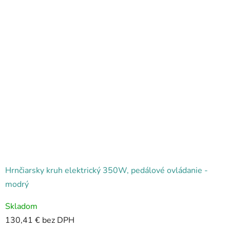
Hrnčiarsky kruh elektrický 350W, pedálové ovládanie -
modrý
Priemerné
Skladom
hodnotenie
130,41 € bez DPH
produktu