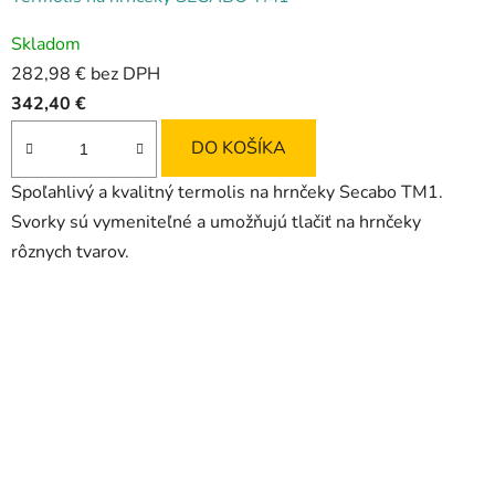
Priemerné
Skladom
hodnotenie
282,98 € bez DPH
produktu
342,40 €
je
5,0
DO KOŠÍKA
z
Spoľahlivý a kvalitný termolis na hrnčeky Secabo TM1.
5
Svorky sú vymeniteľné a umožňujú tlačiť na hrnčeky
hviezdičiek.
rôznych tvarov.