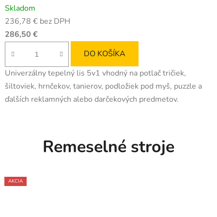
Skladom
hodnotenie
236,78 € bez DPH
produktu
286,50 €
je
4,7
DO KOŠÍKA
z
Univerzálny tepelný lis 5v1 vhodný na potlač tričiek,
5
šiltoviek, hrnčekov, tanierov, podložiek pod myš, puzzle a
hviezdičiek.
ďalších reklamných alebo darčekových predmetov.
Remeselné stroje
AKCIA