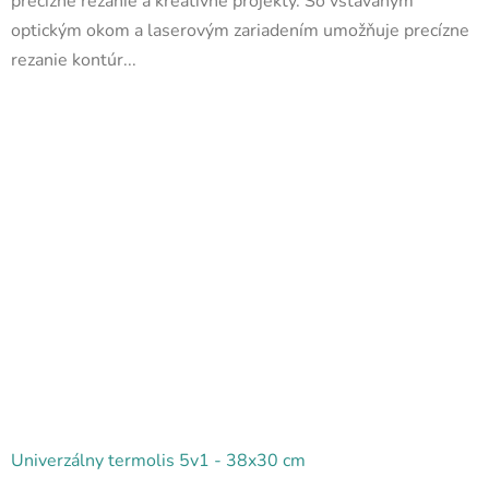
precízne rezanie a kreatívne projekty. So vstavaným
hviezdičiek.
optickým okom a laserovým zariadením umožňuje precízne
rezanie kontúr...
Univerzálny termolis 5v1 - 38x30 cm
Priemerné