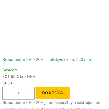
Rezací ploter KH-720A s optickým okom, 720 mm
Priemerné
Skladom
hodnotenie
301,65 € bez DPH
produktu
365 €
je
5,0
DO KOŠÍKA
z
Rezací ploter KH-720A je profesionálnym nástrojom pre
5