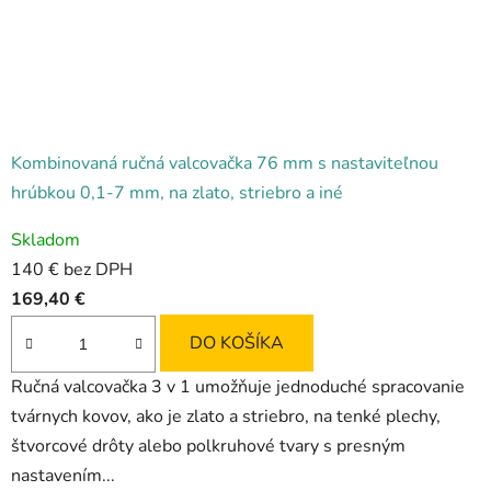
Kombinovaná ručná valcovačka 76 mm s nastaviteľnou
hrúbkou 0,1-7 mm, na zlato, striebro a iné
Priemerné
Skladom
hodnotenie
140 € bez DPH
produktu
169,40 €
je
5,0
DO KOŠÍKA
z
Ručná valcovačka 3 v 1 umožňuje jednoduché spracovanie
5
tvárnych kovov, ako je zlato a striebro, na tenké plechy,
hviezdičiek.
štvorcové drôty alebo polkruhové tvary s presným
nastavením...