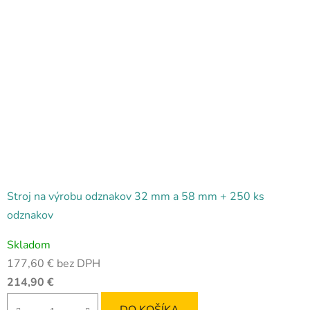
Stroj na výrobu odznakov 32 mm a 58 mm + 250 ks
odznakov
Priemerné
Skladom
hodnotenie
177,60 € bez DPH
produktu
214,90 €
je
4,8