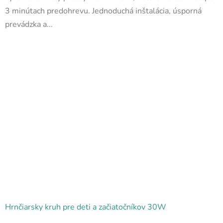
hviezdičiek.
3 minútach predohrevu. Jednoduchá inštalácia, úsporná
prevádzka a...
Hrnčiarsky kruh pre deti a začiatočníkov 30W
Priemerné