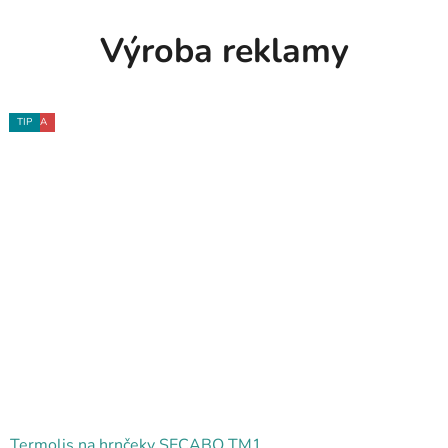
Výroba reklamy
AKCIA
TIP
TIP
Termolis na hrnčeky SECABO TM1