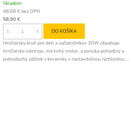
Skladom
hodnotenie
48,68 € bez DPH
produktu
58,90 €
je
5,0
DO KOŠÍKA
z
Hrnčiarsky kruh pre deti a začiatočníkov 30W obsahuje
5
hrnčiarske nástroje, má tichý motor, a ponúka pohodlný a
hviezdičiek.
jednoduchý zážitok z keramiky s nastaviteľnou rýchlosťou....