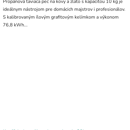
Propánová taviaca pec na kovy a zlato s kapacitou 10 kg je
hviezdičiek.
ideálnym nástrojom pre domácich majstrov i profesionálov.
S kalibrovaným ílovým grafitovým kelímkom a výkonom
76,8 kWh...