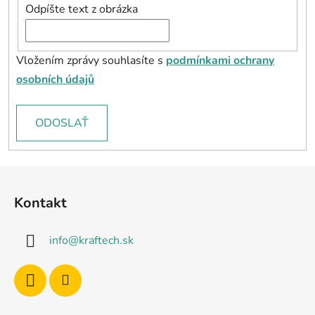
Odpíšte text z obrázka
Vložením zprávy souhlasíte s
podmínkami ochrany
osobních údajů
ODOSLAŤ
Z
á
Kontakt
p
ä
info
@
kraftech.sk
t
i
e