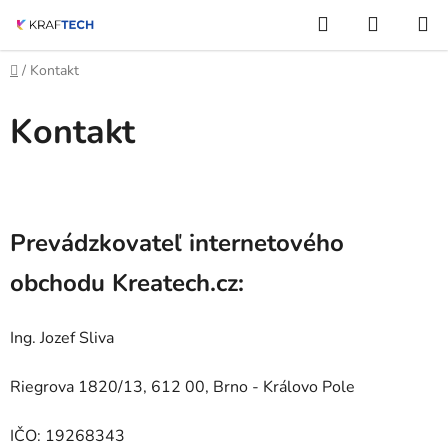
Prejsť
Hľadať
NÁKUP
na
KOŠÍK
obsah
Domov
/
Kontakt
Kontakt
Prevádzkovateľ internetového
obchodu Kreatech.cz:
Ing. Jozef Sliva
Riegrova 1820/13, 612 00, Brno - Královo Pole
IČO: 19268343