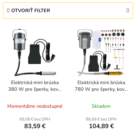
e
OTVORIŤ FILTER
n
i
V
e
ý
p
p
r
i
o
s
d
p
u
r
k
Elektrická mini brúska
Elektrická mini brúska
o
t
380 W pre šperky, kovy,
780 W pre šperky, kovy,
d
o
drevo, kameň -
drevo, kameň -
u
v
Priemerné
ovládanie nožný pedál
ovládanie nožný pedál
Momentálne nedostupné
Skladom
k
hodnotenie
t
produktu
69,08 € bez DPH
86,69 € bez DPH
o
83,59 €
104,89 €
je
v
5,0