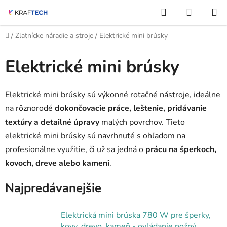
Prejsť
Hľadať
NÁKUP
na
KOŠÍK
obsah
Domov
/
Zlatnícke náradie a stroje
/
Elektrické mini brúsky
Elektrické mini brúsky
Elektrické mini brúsky sú výkonné rotačné nástroje, ideálne
na rôznorodé
dokončovacie práce, leštenie, pridávanie
textúry a detailné úpravy
malých povrchov. Tieto
elektrické mini brúsky sú navrhnuté s ohľadom na
profesionálne využitie, či už sa jedná o
prácu na šperkoch,
kovoch, dreve alebo kameni
.
Najpredávanejšie
Elektrická mini brúska 780 W pre šperky,
kovy, drevo, kameň - ovládanie nožný