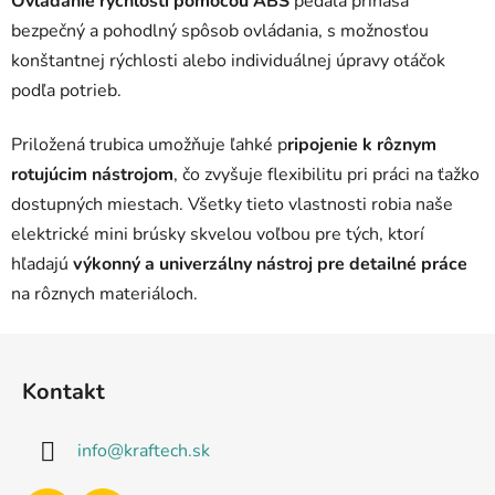
Ovládanie rýchlosti pomocou ABS
pedála prináša
r
bezpečný a pohodlný spôsob ovládania, s možnosťou
v
konštantnej rýchlosti alebo individuálnej úpravy otáčok
k
y
podľa potrieb.
v
ý
Priložená trubica umožňuje ľahké p
ripojenie k rôznym
p
rotujúcim nástrojom
, čo zvyšuje flexibilitu pri práci na ťažko
i
dostupných miestach. Všetky tieto vlastnosti robia naše
s
u
elektrické mini brúsky skvelou voľbou pre tých, ktorí
hľadajú
výkonný a univerzálny nástroj pre detailné práce
na rôznych materiáloch.
Z
á
Kontakt
p
ä
info
@
kraftech.sk
t
i