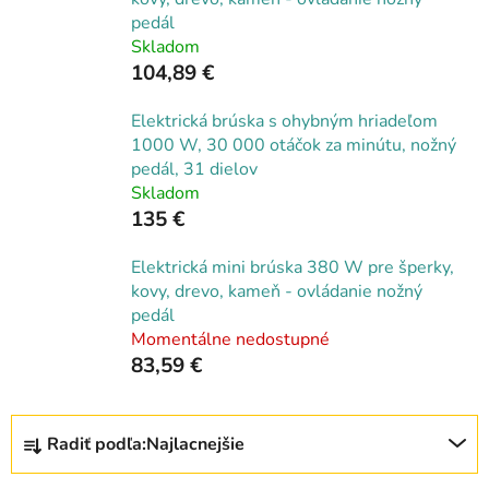
pedál
Skladom
104,89 €
Elektrická brúska s ohybným hriadeľom
1000 W, 30 000 otáčok za minútu, nožný
pedál, 31 dielov
Skladom
135 €
Elektrická mini brúska 380 W pre šperky,
kovy, drevo, kameň - ovládanie nožný
pedál
Momentálne nedostupné
83,59 €
R
Radiť podľa:
Najlacnejšie
a
d