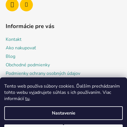
e
Informácie pre vás
Kontakt
Ako nakupovať
Blog
Obchodné podmienky
Podmienky ochrany osobných údajov
Tento web používa súbory cookies. Ďalším prechádzaním
Facebook
tohto webu vyjadrujete súhlas s ich používaním. Viac
informácií
tu
.
Nastavenie