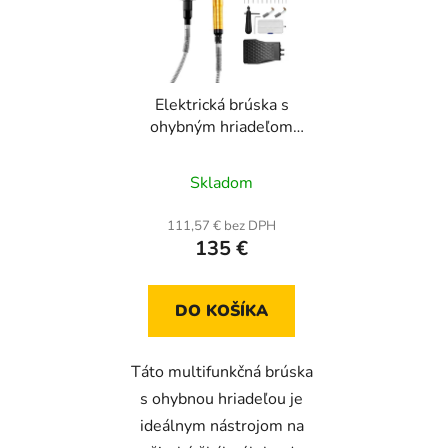
Elektrická brúska s
ohybným hriadeľom
1000 W, 30 000 otáčok
za minútu, nožný pedál,
Skladom
31 dielov
111,57 € bez DPH
135 €
DO KOŠÍKA
Táto multifunkčná brúska
s ohybnou hriadeľou je
ideálnym nástrojom na