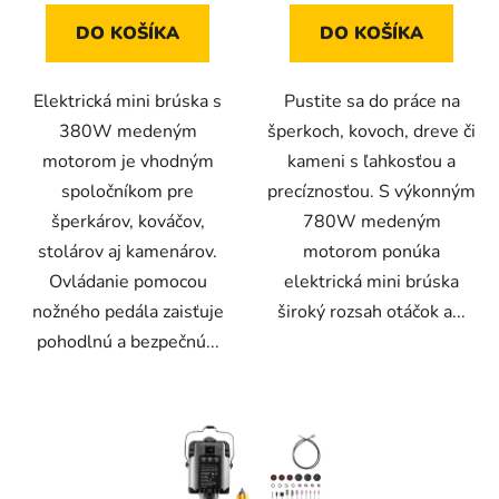
z
DO KOŠÍKA
DO KOŠÍKA
5
hviezdičiek.
Elektrická mini brúska s
Pustite sa do práce na
380W medeným
šperkoch, kovoch, dreve či
motorom je vhodným
kameni s ľahkosťou a
spoločníkom pre
precíznosťou. S výkonným
šperkárov, kováčov,
780W medeným
stolárov aj kamenárov.
motorom ponúka
Ovládanie pomocou
elektrická mini brúska
nožného pedála zaisťuje
široký rozsah otáčok a...
pohodlnú a bezpečnú...