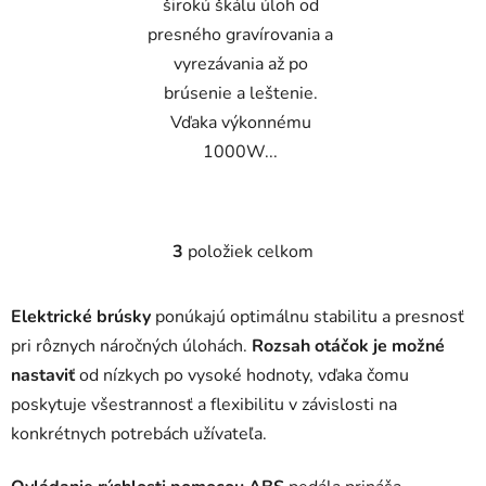
širokú škálu úloh od
presného gravírovania a
vyrezávania až po
brúsenie a leštenie.
Vďaka výkonnému
1000W...
3
položiek celkom
O
v
l
Elektrické brúsky
ponúkajú optimálnu stabilitu a presnosť
á
pri rôznych náročných úlohách.
Rozsah otáčok je možné
d
nastaviť
od nízkych po vysoké hodnoty, vďaka čomu
a
c
poskytuje všestrannosť a flexibilitu v závislosti na
i
konkrétnych potrebách užívateľa.
e
p