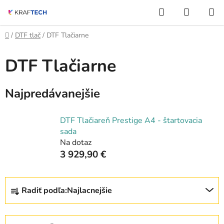
Prejsť
Hľadať
NÁKUP
na
KOŠÍK
obsah
Domov
/
DTF tlač
/
DTF Tlačiarne
DTF Tlačiarne
Najpredávanejšie
DTF Tlačiareň Prestige A4 - štartovacia
sada
Na dotaz
3 929,90 €
R
Radiť podľa:
Najlacnejšie
a
d
e