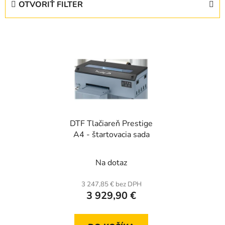
OTVORIŤ FILTER
n
i
V
e
ý
p
p
r
i
o
s
d
p
u
r
k
DTF Tlačiareň Prestige
o
t
A4 - štartovacia sada
d
o
u
v
Na dotaz
k
t
3 247,85 € bez DPH
o
3 929,90 €
v