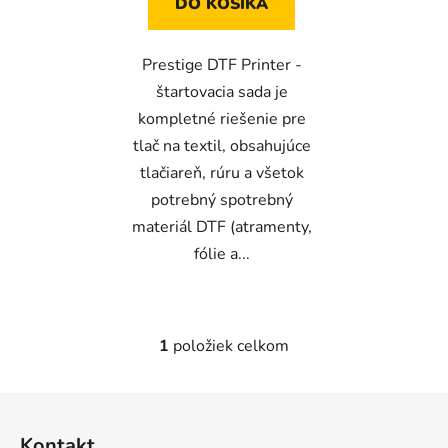
DO KOŠÍKA
Prestige DTF Printer -
štartovacia sada je
kompletné riešenie pre
tlač na textil, obsahujúce
tlačiareň, rúru a všetok
potrebný spotrebný
materiál DTF (atramenty,
fólie a...
1
položiek celkom
O
v
l
Z
á
á
d
Kontakt