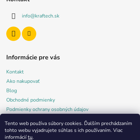
p
a
ä
c
info
@
kraftech.sk
t
i
e
i
p
e
r
v
k
Informácie pre vás
y
v
Kontakt
ý
p
Ako nakupovať
i
Blog
s
Obchodné podmienky
u
Podmienky ochrany osobných údajov
Tento web používa súbory cookies. Ďalším prechádzaním
Facebook
tohto webu vyjadrujete súhlas s ich používaním. Viac
informácií
tu
.