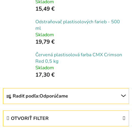
Skladom
15,49 €
Odstraňovač plastisolových farieb - 500
ml
Skladom
19,79 €
Červená plastisolová farba CMX Crimson
Red 0,5 kg
Skladom
17,30 €
R
Radiť podľa:
Odporúčame
a
d
e
OTVORIŤ FILTER
n
i