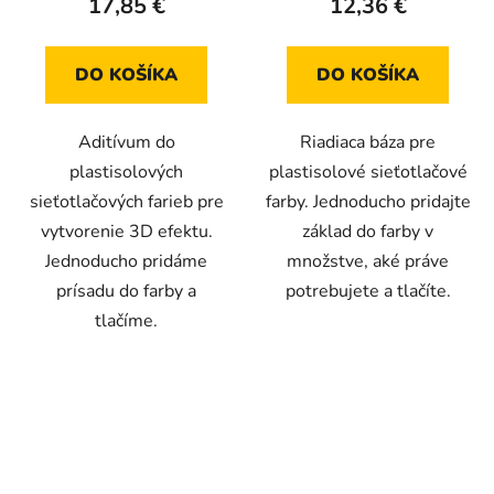
17,85 €
12,36 €
je
5,0
z
DO KOŠÍKA
DO KOŠÍKA
5
hviezdičiek.
Aditívum do
Riadiaca báza pre
plastisolových
plastisolové sieťotlačové
sieťotlačových farieb pre
farby. Jednoducho pridajte
vytvorenie 3D efektu.
základ do farby v
Jednoducho pridáme
množstve, aké práve
prísadu do farby a
potrebujete a tlačíte.
tlačíme.