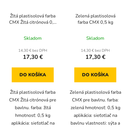
Žltá plastisolová farba
Zelená plastisolová
CMX Žltá citrónová 0,5
farba CMX 0,5 kg
kg
Skladom
Skladom
14,30 € bez DPH
14,30 € bez DPH
17,30 €
17,30 €
DO KOŠÍKA
DO KOŠÍKA
Žltá plastisolová farba
Zelená plastisolová farba
CMX Žltá citrónová pre
CMX pre bavlnu. farba:
bavlnu. farba: žltá
zelená hmotnosť: 0,5 kg
hmotnosť: 0,5 kg
aplikácia: sieťotlač na
aplikácia: sieťotlač na
bavlnu vlastnosti: sýta a