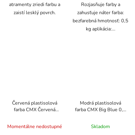
atramenty zriedi farbu a
Rozjasňuje farby a
zaistí lesklý povrch.
zahusťuje náter farba:
bezfarebná hmotnosť: 0,5
kg aplikácia:...
Červená plastisolová
Modrá plastisolová
farba CMX Červená
farba CMX Big Blue 0,5
čerešňa 0,5 kg
kg
Momentálne nedostupné
Skladom