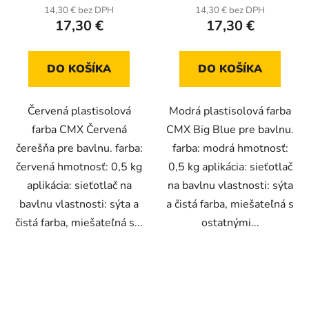
14,30 € bez DPH
14,30 € bez DPH
17,30 €
17,30 €
DO KOŠÍKA
DO KOŠÍKA
Červená plastisolová
Modrá plastisolová farba
farba CMX Červená
CMX Big Blue pre bavlnu.
čerešňa pre bavlnu. farba:
farba: modrá hmotnosť:
červená hmotnosť: 0,5 kg
0,5 kg aplikácia: sieťotlač
aplikácia: sieťotlač na
na bavlnu vlastnosti: sýta
bavlnu vlastnosti: sýta a
a čistá farba, miešateľná s
čistá farba, miešateľná s...
ostatnými...