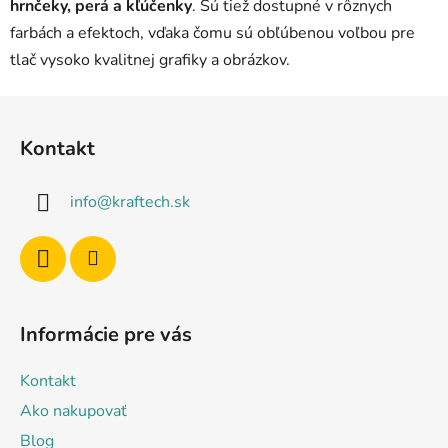
u
hrnčeky, perá a kľúčenky
. Sú tiež dostupné v rôznych
farbách a efektoch, vďaka čomu sú obľúbenou voľbou pre
tlač vysoko kvalitnej grafiky a obrázkov.
Z
á
Kontakt
p
ä
info
@
kraftech.sk
t
i
e
Informácie pre vás
Kontakt
Ako nakupovať
Blog