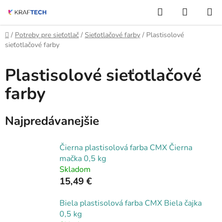
Prejsť
Hľadať
NÁKUP
na
KOŠÍK
obsah
Domov
/
Potreby pre sieťotlač
/
Sieťotlačové farby
/
Plastisolové
sieťotlačové farby
Plastisolové sieťotlačové
farby
Najpredávanejšie
Čierna plastisolová farba CMX Čierna
mačka 0,5 kg
Skladom
15,49 €
Biela plastisolová farba CMX Biela čajka
0,5 kg