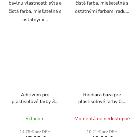
bavlnu vlastnosti: sýta a
čistá farba, miešateľná s
čistá farba, miešateľná s
ostatnými farbami radu...
ostatnými...
Aditívum pre
Riediaca báza pre
plastisolové farby 3D
plastisolové farby 0,5
efekt 250 g
kg
Priemerné
Skladom
Momentálne nedostupné
hodnotenie
produktu
14,75 € bez DPH
10,21 € bez DPH