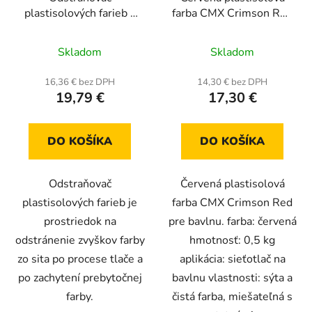
plastisolových farieb -
farba CMX Crimson Red
500 ml
0,5 kg
Priemerné
Skladom
Skladom
hodnotenie
produktu
16,36 € bez DPH
14,30 € bez DPH
19,79 €
17,30 €
je
5,0
z
DO KOŠÍKA
DO KOŠÍKA
5
hviezdičiek.
Odstraňovač
Červená plastisolová
plastisolových farieb je
farba CMX Crimson Red
prostriedok na
pre bavlnu. farba: červená
odstránenie zvyškov farby
hmotnosť: 0,5 kg
zo sita po procese tlače a
aplikácia: sieťotlač na
po zachytení prebytočnej
bavlnu vlastnosti: sýta a
farby.
čistá farba, miešateľná s