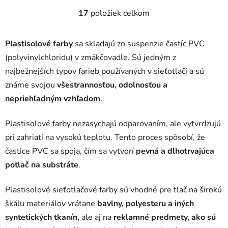
17
položiek celkom
O
v
l
Plastisolové farby
sa skladajú zo suspenzie častíc PVC
á
(polyvinylchloridu) v zmäkčovadle. Sú jedným z
d
najbežnejších typov farieb používaných v sieťotlači a sú
a
c
známe svojou
všestrannosťou, odolnosťou a
i
nepriehľadným vzhľadom
.
e
p
Plastisolové farby nezasychajú odparovaním, ale vytvrdzujú
r
pri zahriatí na vysokú teplotu. Tento proces spôsobí, že
v
častice PVC sa spoja, čím sa vytvorí
k
pevná a dlhotrvajúca
y
potlač na substráte
.
v
ý
Plastisolové sieťotlačové farby sú vhodné pre tlač na širokú
p
škálu materiálov vrátane
bavlny, polyesteru a iných
i
syntetických tkanín,
ale aj na
reklamné predmety, ako sú
s