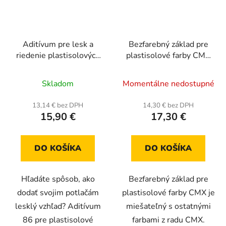
Aditívum pre lesk a
Bezfarebný základ pre
riedenie plastisolových
plastisolové farby CMX
farieb
Tu Base 0,5 kg
Skladom
Momentálne nedostupné
13,14 € bez DPH
14,30 € bez DPH
15,90 €
17,30 €
DO KOŠÍKA
DO KOŠÍKA
Hľadáte spôsob, ako
Bezfarebný základ pre
dodať svojim potlačám
plastisolové farby CMX je
lesklý vzhľad? Aditívum
miešateľný s ostatnými
86 pre plastisolové
farbami z radu CMX.