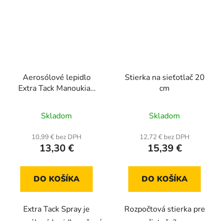
Aerosólové lepidlo
Stierka na sieťotlač 20
Extra Tack Manoukian
cm
600 ml
Priemerné
Skladom
Skladom
hodnotenie
produktu
10,99 € bez DPH
12,72 € bez DPH
13,30 €
15,39 €
je
5,0
z
DO KOŠÍKA
DO KOŠÍKA
5
hviezdičiek.
Extra Tack Spray je
Rozpočtová stierka pre