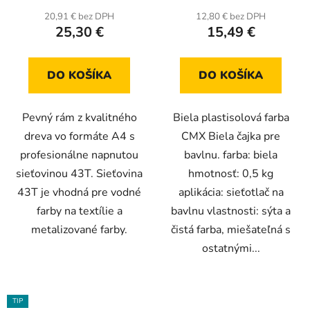
produktu
produktu
20,91 € bez DPH
12,80 € bez DPH
25,30 €
15,49 €
je
je
5,0
5,0
z
z
DO KOŠÍKA
DO KOŠÍKA
5
5
hviezdičiek.
hviezdičiek.
Pevný rám z kvalitného
Biela plastisolová farba
dreva vo formáte A4 s
CMX Biela čajka pre
profesionálne napnutou
bavlnu. farba: biela
sieťovinou 43T. Sieťovina
hmotnosť: 0,5 kg
43T je vhodná pre vodné
aplikácia: sieťotlač na
farby na textílie a
bavlnu vlastnosti: sýta a
metalizované farby.
čistá farba, miešateľná s
ostatnými...
TIP