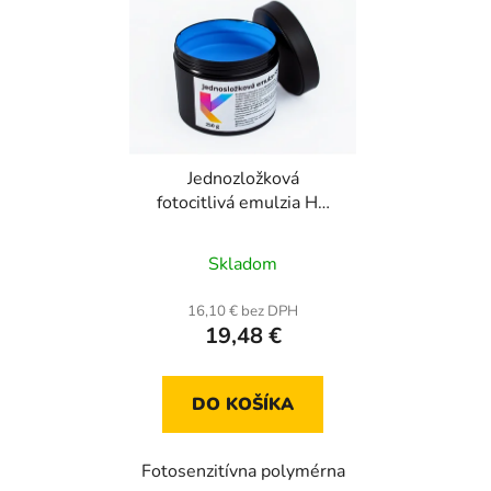
Jednozložková
fotocitlivá emulzia HS
One 250 g
Priemerné
Skladom
hodnotenie
produktu
16,10 € bez DPH
19,48 €
je
5,0
z
DO KOŠÍKA
5
hviezdičiek.
Fotosenzitívna polymérna