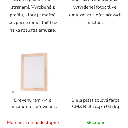
stranami. Vyrobené z
vytvrdenej fotocitlivej
profilu, ktorý je možné
emulzie zo sieťotlačových
bezpečne umiestniť bez
šablón.
rizika rozliatia emulzie.
Drevený rám A4 s
Biela plastisolová farba
napnutou sieťovinou
CMX Biela čajka 0,5 kg
43T (30x40cm)
Priemerné
Priemerné
Momentálne nedostupné
Skladom
hodnotenie
hodnotenie