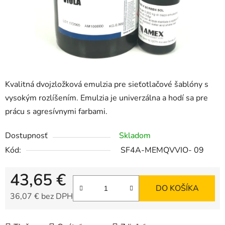
Kvalitná dvojzložková emulzia pre sieťotlačové šablóny s
vysokým rozlíšením.
Emulzia je univerzálna a hodí sa pre
prácu s agresívnymi farbami.
Dostupnosť
Skladom
Kód:
SF4A-MEMQVVIO- 09
43,65 €
DO KOŠÍKA
36,07 € bez DPH
Jednotková cena: