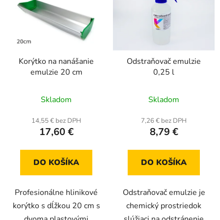
Korýtko na nanášanie
Odstraňovač emulzie
emulzie 20 cm
0,25 l
Priemerné
Priemerné
Skladom
Skladom
hodnotenie
hodnotenie
produktu
produktu
14,55 € bez DPH
7,26 € bez DPH
17,60 €
8,79 €
je
je
5,0
5,0
z
z
DO KOŠÍKA
DO KOŠÍKA
5
5
hviezdičiek.
hviezdičiek.
Profesionálne hlinikové
Odstraňovač emulzie je
korýtko s dĺžkou 20 cm s
chemický prostriedok
dvoma plastovými
slúžiaci na odstránenie