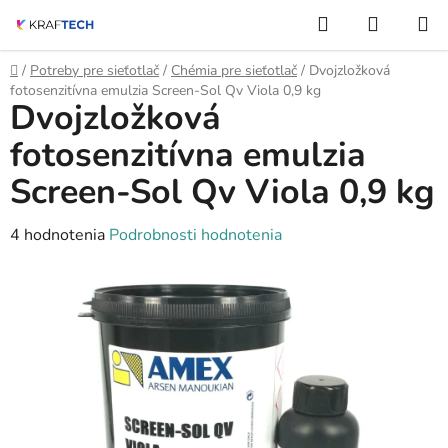
Prejsť
Hľadať
NÁKUP
na
KOŠÍK
obsah
Domov
/
Potreby pre sieťotlač
/
Chémia pre sieťotlač
/
Dvojzložková
fotosenzitívna emulzia Screen-Sol Qv Viola 0,9 kg
Dvojzložková
fotosenzitívna emulzia
Screen-Sol Qv Viola 0,9 kg
Priemerné
4 hodnotenia
Podrobnosti hodnotenia
hodnotenie
produktu
je
4,0
z
5
hviezdičiek.