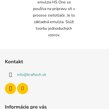
emulzia HS One sa
používa na prípravu sít v
procese sieťotlače. Je to
základná emulzia. Slúži
tvorbu jednoduchých
vzorov.
Z
á
Kontakt
p
ä
info
@
kraftech.sk
t
i
e
Informácie pre vás