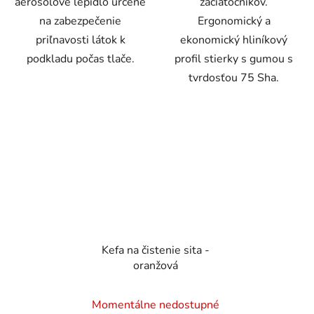
aerosólové lepidlo určené
začiatočníkov.
na zabezpečenie
Ergonomický a
priľnavosti látok k
ekonomický hliníkový
podkladu počas tlače.
profil stierky s gumou s
tvrdosťou 75 Sha.
Kefa na čistenie sita -
oranžová
Momentálne nedostupné