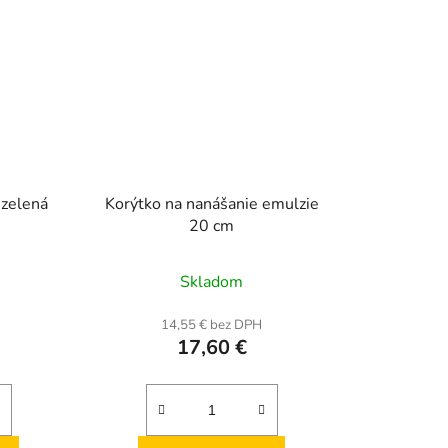
- zelená
Korýtko na nanášanie emulzie
20 cm
Priemerné
Skladom
hodnotenie
produktu
14,55 € bez DPH
17,60 €
je
5,0
z
5