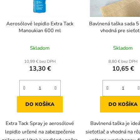
r
o
d
Aerosólové lepidlo Extra Tack
Bavlnená taška sada 5
u
Manoukian 600 ml
vhodná pre sieťot
k
Prieme
t
Skladom
Skladom
o
hodnot
v
produk
10,99 € bez DPH
8,80 € bez DPH
13,30 €
10,65 €
je
5,0
z
5
hviezdič
DO KOŠÍKA
DO KOŠÍKA
Extra Tack Spray je aerosólové
Bavlnená taška je ide
lepidlo určené na zabezpečenie
sieťotlač a vhodná na rô