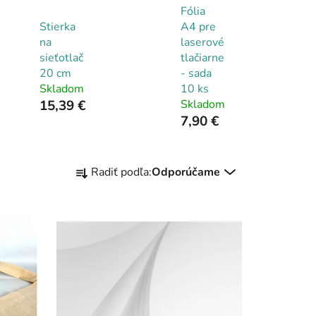
Fólia
Stierka
A4 pre
na
laserové
sieťotlač
tlačiarne
20 cm
- sada
Skladom
10 ks
15,39 €
Skladom
7,90 €
R
Radiť podľa:
Odporúčame
a
d
e
n
i
e
p
r