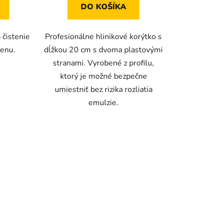
hviezdičiek.
DO KOŠÍKA
 čistenie
Profesionálne hlinikové korýtko s
eenu.
dĺžkou 20 cm s dvoma plastovými
stranami. Vyrobené z profilu,
ktorý je možné bezpečne
umiestniť bez rizika rozliatia
emulzie.