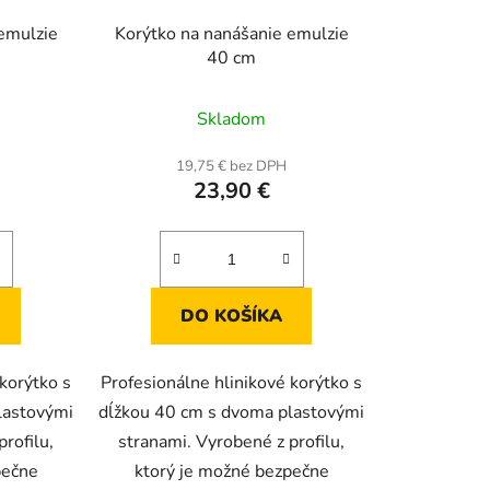
emulzie
Korýtko na nanášanie emulzie
40 cm
Skladom
19,75 € bez DPH
23,90 €
DO KOŠÍKA
 korýtko s
Profesionálne hlinikové korýtko s
lastovými
dĺžkou 40 cm s dvoma plastovými
rofilu,
stranami. Vyrobené z profilu,
pečne
ktorý je možné bezpečne