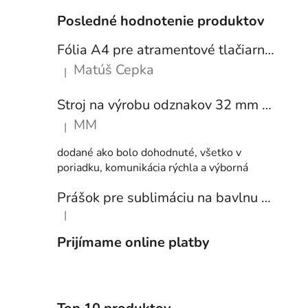
Posledné hodnotenie produktov
Fólia A4 pre atramentové tlačiarne - sada 10 ks
Matúš Cepka
|
Hodnotenie produktu je 5 z 5 hviezdičiek.
Stroj na výrobu odznakov 32 mm a 58 mm + 250 ks odznakov
MM
|
Hodnotenie produktu je 5 z 5 hviezdičiek.
dodané ako bolo dohodnuté, všetko v
poriadku, komunikácia rýchla a výborná
Prášok pre sublimáciu na bavlnu 1 kg
|
Hodnotenie produktu je 5 z 5 hviezdičiek.
Prijímame online platby