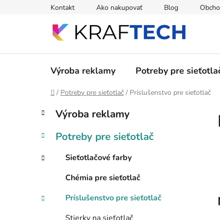
Prejsť
Kontakt
Ako nakupovať
Blog
Obcho
na
obsah
Výroba reklamy
Potreby pre sieťotla
Domov
/
Potreby pre sieťotlač
/
Príslušenstvo pre sieťotlač
B
K
Preskočiť
Výroba reklamy
a
kategórie
o
t
č
Potreby pre sieťotlač
e
n
g
ý
Sieťotlačové farby
ó
p
r
Chémia pre sieťotlač
i
a
e
n
Príslušenstvo pre sieťotlač
e
Stierky na sieťotlač