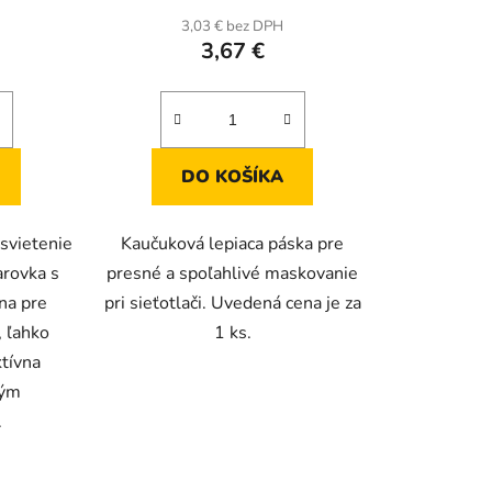
3,03 € bez DPH
3,67 €
DO KOŠÍKA
svietenie
Kaučuková lepiaca páska pre
arovka s
presné a spoľahlivé maskovanie
na pre
pri sieťotlači. Uvedená cena je za
, ľahko
1 ks.
ktívna
hým
.