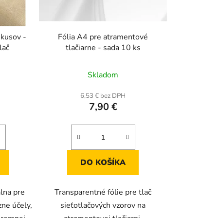
o
d
u
 kusov -
Fólia A4 pre atramentové
k
lač
tlačiarne - sada 10 ks
t
rné
Priemerné
o
Skladom
enie
hodnotenie
v
tu
produktu
6,53 € bez DPH
7,90 €
je
5,0
z
5
iek.
hviezdičiek.
DO KOŠÍKA
álna pre
Transparentné fólie pre tlač
zne účely,
sieťotlačových vzorov na