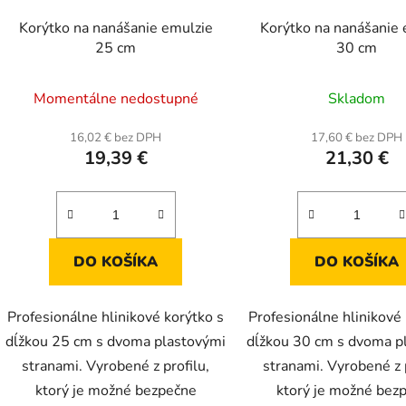
Korýtko na nanášanie emulzie
Korýtko na nanášanie 
25 cm
30 cm
Momentálne nedostupné
Skladom
16,02 € bez DPH
17,60 € bez DPH
19,39 €
21,30 €
DO KOŠÍKA
DO KOŠÍKA
Profesionálne hlinikové korýtko s
Profesionálne hlinikové
dĺžkou 25 cm s dvoma plastovými
dĺžkou 30 cm s dvoma p
stranami. Vyrobené z profilu,
stranami. Vyrobené z p
ktorý je možné bezpečne
ktorý je možné bez