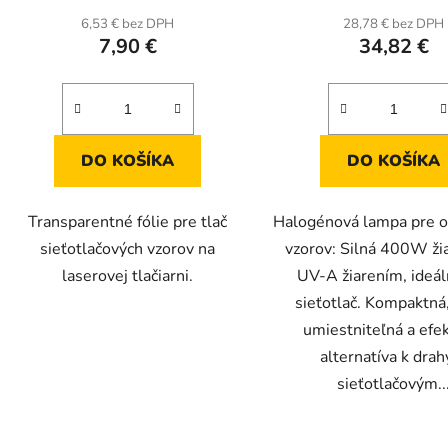
6,53 € bez DPH
28,78 € bez DPH
7,90 €
34,82 €
DO KOŠÍKA
DO KOŠÍKA
Transparentné fólie pre tlač
Halogénová lampa pre o
sieťotlačových vzorov na
vzorov: Silná 400W ži
laserovej tlačiarni.
UV-A žiarením, ideál
sieťotlač. Kompaktná
umiestniteľná a efe
alternatíva k dra
sieťotlačovým..