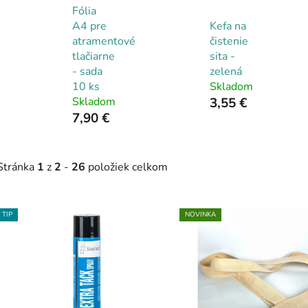
Fólia
A4 pre
Kefa na
atramentové
čistenie
tlačiarne
sita -
- sada
zelená
10 ks
Skladom
Skladom
3,55 €
7,90 €
Stránka
1
z
2
-
26
položiek celkom
V
TIP
NOVINKA
ý
p
s
p