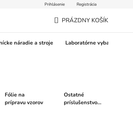
Prihlásenie
Registrácia
PRÁZDNY KOŠÍK
NÁKUPNÝ
KOŠÍK
nícke náradie a stroje
Laboratórne vybavenie
Fólie na
Ostatné
prípravu vzorov
príslušenstvo
pre sieťotlač