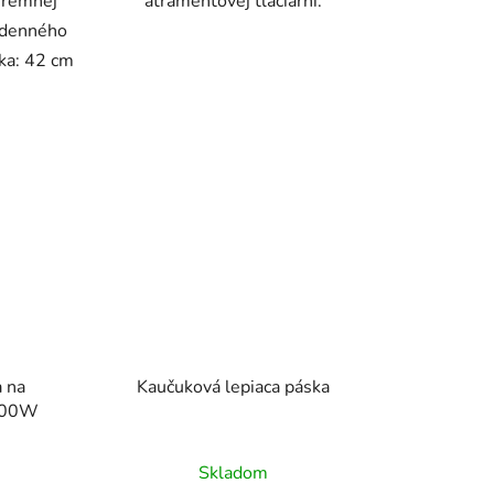
iremnej
atramentovej tlačiarni.
odenného
ška: 42 cm
 na
Kaučuková lepiaca páska
 400W
Skladom