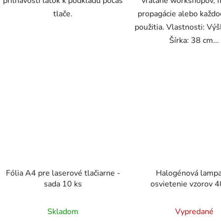
priľnavosti látok k podkladu počas
vrátane workshopov, f
tlače.
propagácie alebo každ
použitia. Vlastnosti: Vý
Šírka: 38 cm...
Fólia A4 pre laserové tlačiarne -
Halogénová lampa
sada 10 ks
osvietenie vzorov
Skladom
Vypredané