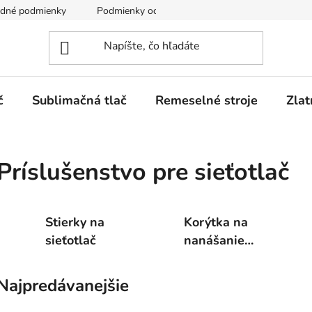
dné podmienky
Podmienky ochrany osobných údajov
č
Sublimačná tlač
Remeselné stroje
Zlat
Príslušenstvo pre sieťotlač
Stierky na
Korýtka na
sieťotlač
nanášanie
emulzie
Najpredávanejšie