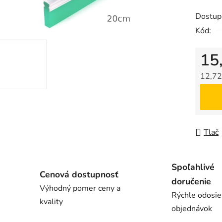
z
Dostup
5
Kód:
hviezdič
15
12,72
Jedno
Tlač
Spoľahlivé
Cenová dostupnosť
doručenie
Výhodný pomer ceny a
Rýchle odosie
kvality
objednávok