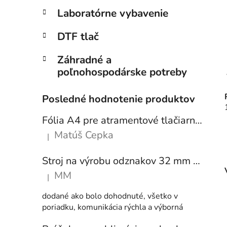
Laboratórne vybavenie
DTF tlač
Záhradné a
poľnohospodárske potreby
Posledné hodnotenie produktov
Fólia A4 pre atramentové tlačiarne - sada 10 ks
Matúš Cepka
|
Hodnotenie produktu je 5 z 5 hviezdičiek.
Stroj na výrobu odznakov 32 mm a 58 mm + 250 ks odznakov
MM
|
Hodnotenie produktu je 5 z 5 hviezdičiek.
dodané ako bolo dohodnuté, všetko v
poriadku, komunikácia rýchla a výborná