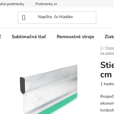
dné podmienky
Podmienky ochrany osobných údajov
č
Sublimačná tlač
Remeselné stroje
Zlat
Domov
/
Potre
na sieťot
Sti
cm
Prieme
1 hodn
hodnot
Rozpočt
produk
ekonomi
je
tvrdosť
5,0