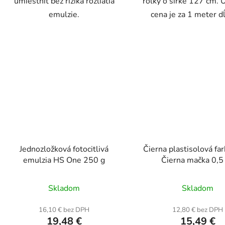
umiestniť bez rizika rozliatia
rolky o šírke 127 cm.
emulzie.
cena je za 1 meter dĺž
Jednozložková fotocitlivá
Čierna plastisolová f
emulzia HS One 250 g
Čierna mačka 0,5
Priemerné
Prieme
Skladom
Skladom
hodnotenie
hodnot
produktu
produk
16,10 € bez DPH
12,80 € bez DPH
19,48 €
15,49 €
je
je