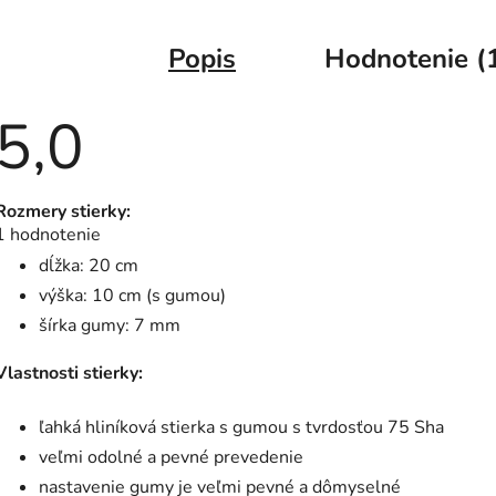
Popis
Hodnotenie (
5,0
Priemerné
Rozmery stierky:
hodnotenie
1 hodnotenie
produktu
je
dĺžka: 20 cm
5,0
z
výška: 10 cm (s gumou)
5
šírka gumy: 7 mm
hviezdičiek.
Vlastnosti stierky:
ľahká hliníková stierka s gumou s tvrdosťou 75 Sha
veľmi odolné a pevné prevedenie
nastavenie gumy je veľmi pevné a dômyselné