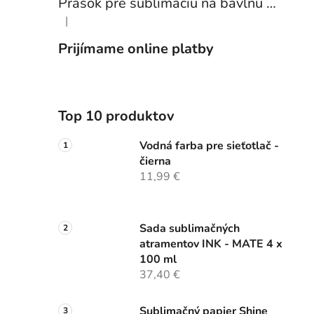
Prášok pre sublimáciu na bavlnu 1 kg
|
Hodnotenie produktu je 5 z 5 hviezdičiek.
Prijímame online platby
Top 10 produktov
Vodná farba pre sieťotlač -
čierna
11,99 €
Sada sublimačných
atramentov INK - MATE 4 x
100 ml
37,40 €
Sublimačný papier Shine