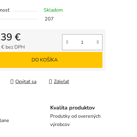
nosť
Skladom
207
iek.
,39 €
 € bez DPH
tková cena:
DO KOŠÍKA
Opýtať sa
Zdieľať
Kvalita produktov
Produtky od overených
lane
výrobcov