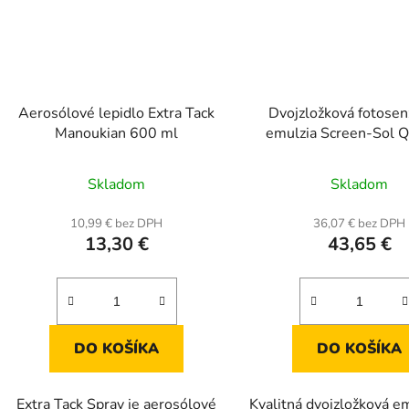
Aerosólové lepidlo Extra Tack
Dvojzložková fotosen
Manoukian 600 ml
emulzia Screen-Sol Q
0,9 kg
Prieme
Skladom
Skladom
hodnot
produk
10,99 € bez DPH
36,07 € bez DPH
13,30 €
43,65 €
je
4,0
z
5
hviezdič
DO KOŠÍKA
DO KOŠÍKA
Extra Tack Spray je aerosólové
Kvalitná dvojzložková e