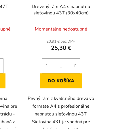
č 47T
Drevený rám A4 s napnutou
sieťovinou 43T (30x40cm)
Priemerné
tupné
Momentálne nedostupné
hodnotenie
produktu
20,91 € bez DPH
25,30 €
je
5,0
z
5
hviezdičiek.
DO KOŠÍKA
vina
Pevný rám z kvalitného dreva vo
ovina pre
formáte A4 s profesionálne
ltráciu -
napnutou sieťovinou 43T.
rihaná z
Sieťovina 43T je vhodná pre