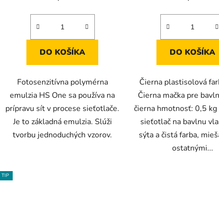
5,0
4,8
z
z
5
5
hviezdičiek.
hviezdič
DO KOŠÍKA
DO KOŠÍKA
Fotosenzitívna polymérna
Čierna plastisolová f
emulzia HS One sa používa na
Čierna mačka pre bavln
prípravu sít v procese sieťotlače.
čierna hmotnosť: 0,5 kg 
Je to základná emulzia. Slúži
sieťotlač na bavlnu vla
tvorbu jednoduchých vzorov.
sýta a čistá farba, mie
ostatnými...
TIP