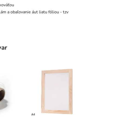
ukoväťou
ám a obaľovanie áut liatu fóliou - tzv
var