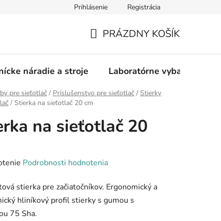
Prihlásenie
Registrácia
PRÁZDNY KOŠÍK
NÁKUPNÝ
KOŠÍK
nícke náradie a stroje
Laboratórne vybavenie
by pre sieťotlač
/
Príslušenstvo pre sieťotlač
/
Stierky
lač
/
Stierka na sieťotlač 20 cm
erka na sieťotlač 20
rné
otenie
Podrobnosti hodnotenia
enie
ová stierka pre začiatočníkov. Ergonomický a
tu
cký hliníkový profil stierky s gumou s
ou 75 Sha.