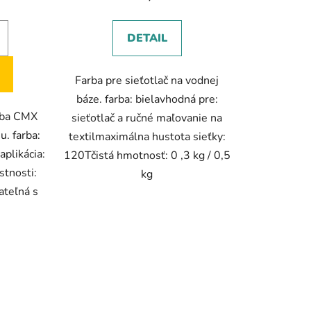
DETAIL
iek.
Farba pre sieťotlač na vodnej
báze. farba: bielavhodná pre:
arba CMX
sieťotlač a ručné maľovanie na
u. farba:
textilmaximálna hustota sieťky:
aplikácia:
120Tčistá hmotnosť: 0 ,3 kg / 0,5
stnosti:
kg
šateľná s