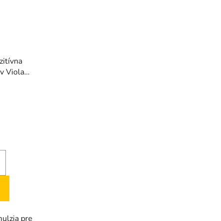
zitívna
v Viola
rné
enie
tu
iek.
mulzia pre