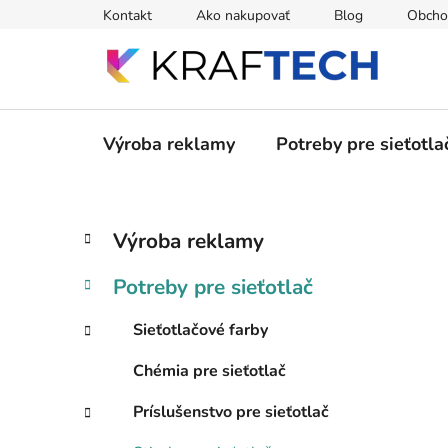
Prejsť
Kontakt
Ako nakupovať
Blog
Obcho
na
obsah
Výroba reklamy
Potreby pre sieťotla
B
K
Preskočiť
Výroba reklamy
a
kategórie
o
t
č
Potreby pre sieťotlač
e
n
g
ý
Sieťotlačové farby
ó
p
r
Chémia pre sieťotlač
i
a
e
n
Príslušenstvo pre sieťotlač
e