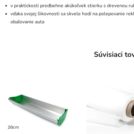
v praktickosti predbehne akúkoľvek stierku s drevenou r
vďaka svojej šikovnosti sa skvele hodí na polepovanie rekl
obaľovanie auta
Súvisiaci to