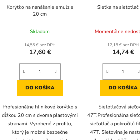
Korýtko na nanášanie emulzie
Sieťka na sieťotla
20 cm
Priemerné
Skladom
Momentálne nedos
hodnotenie
produktu
14,55 € bez DPH
12,18 € bez DPH
17,60 €
14,74 €
je
5,0
z
5
hviezdičiek.
DO KOŠÍKA
DO KOŠÍKA
Profesionálne hlinikové korýtko s
Sieťotlačová sieťo
dĺžkou 20 cm s dvoma plastovými
47T.Profesionálna sieť
stranami. Vyrobené z profilu,
sieťotlač a pokročilú fi
ktorý je možné bezpečne
47T. Sieťovina je nast