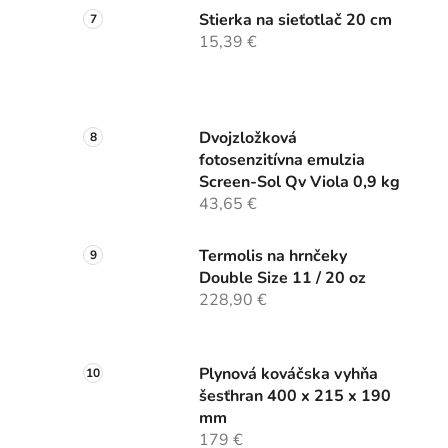
Stierka na sieťotlač 20 cm
15,39 €
Dvojzložková
fotosenzitívna emulzia
Screen-Sol Qv Viola 0,9 kg
43,65 €
Termolis na hrnčeky
Double Size 11 / 20 oz
228,90 €
Plynová kováčska vyhňa
šesťhran 400 x 215 x 190
mm
179 €