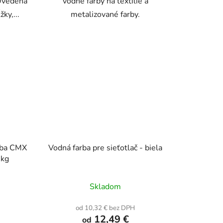
 Uvedená
vodné farby na textílie a
ky,...
metalizované farby.
arba CMX
Vodná farba pre sieťotlač - biela
 kg
rné
Skladom
enie
tu
od 10,32 € bez DPH
12,49 €
od