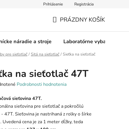
Prihlásenie
Registrácia
PRÁZDNY KOŠÍK
NÁKUPNÝ
KOŠÍK
nícke náradie a stroje
Laboratórne vybavenie
by pre sieťotlač
/
Sitá na sieťotlač
/
Sieťka na sieťotlač
ťka na sieťotlač 47T
rné
notené
Podrobnosti hodnotenia
enie
ačová sieťovina 47T.
tu
onálna sieťovina pre sieťotlač a pokročilú
u - 47T. Sieťovina je nastrihaná z rolky o šírke
 Uvedená cena je za 1 meter dĺžky, teda