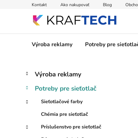
Prejsť
Kontakt
Ako nakupovať
Blog
Obcho
na
obsah
Výroba reklamy
Potreby pre sieťotla
B
K
Preskočiť
Výroba reklamy
a
kategórie
o
t
č
Potreby pre sieťotlač
e
n
g
ý
Sieťotlačové farby
ó
p
r
Chémia pre sieťotlač
i
a
e
n
Príslušenstvo pre sieťotlač
e