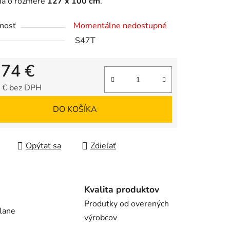
na o rozmere
127 x 100 cm
.
iek.
nosť
Momentálne nedostupné
S47T
,74 €
 € bez DPH
tková cena:
DO KOŠÍKA
Opýtať sa
Zdieľať
Kvalita produktov
Produtky od overených
lane
výrobcov