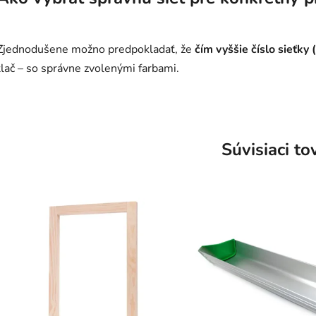
Zjednodušene možno predpokladať, že
čím vyššie číslo sieťky 
tlač – so správne zvolenými farbami.
Súvisiaci to