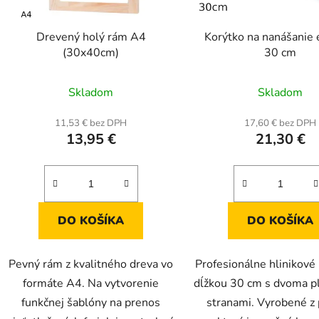
Drevený holý rám A4
Korýtko na nanášanie 
(30x40cm)
30 cm
Priemerné
Skladom
Skladom
hodnotenie
produktu
11,53 € bez DPH
17,60 € bez DPH
13,95 €
21,30 €
je
5,0
z
5
hviezdičiek.
DO KOŠÍKA
DO KOŠÍKA
Pevný rám z kvalitného dreva vo
Profesionálne hlinikové
formáte A4. Na vytvorenie
dĺžkou 30 cm s dvoma p
funkčnej šablóny na prenos
stranami. Vyrobené z p