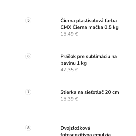
Čierna plastisolová farba
CMX Čierna mačka 0,5 kg
15,49 €
Prášok pre sublimáciu na
bavlnu 1 kg
47,35 €
Stierka na sieťotlač 20 cm
15,39 €
Dvojzložková
fotosenzitívna emulzia