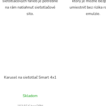
sieťotlačových farieb je potrebné
ktorý je možné bez
na rám natiahnuť sieťotlačové
umiestniť bez rizika ro
sito.
emulzie.
Karusel na sieťotlač Smart 4x1
Skladom
153,97 € bez DPH