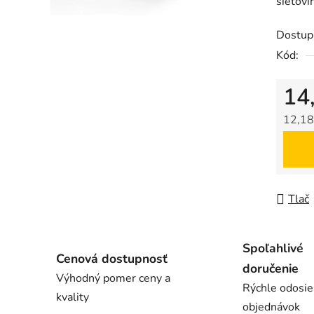
sieťovi
5
hviezdič
Dostup
Kód:
14
12,18
Jedno
Tlač
Spoľahlivé
Cenová dostupnosť
doručenie
Výhodný pomer ceny a
Rýchle odosie
kvality
objednávok