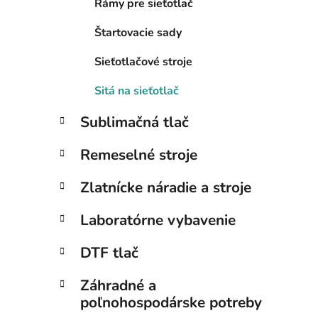
Rámy pre sieťotlač
l
Štartovacie sady
Sieťotlačové stroje
Sitá na sieťotlač
Sublimačná tlač
Remeselné stroje
Zlatnícke náradie a stroje
Laboratórne vybavenie
DTF tlač
Záhradné a
poľnohospodárske potreby