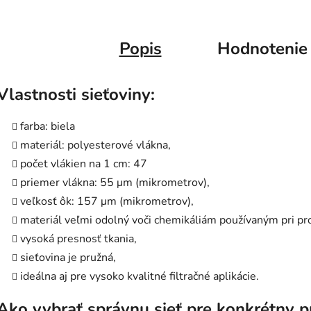
Popis
Hodnotenie
Vlastnosti sieťoviny:
farba: biela
materiál: polyesterové vlákna,
počet vlákien na 1 cm: 47
priemer vlákna: 55 μm (mikrometrov),
veľkosť ôk: 157 μm (mikrometrov),
materiál veľmi odolný voči chemikáliám používaným pri proc
vysoká presnosť tkania,
sieťovina je pružná,
ideálna aj pre vysoko kvalitné filtračné aplikácie.
Ako vybrať správnu sieť pre konkrétny p