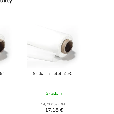
ukty
č 64T
Sieťka na sieťotlač 90T
Skladom
14,20 € bez DPH
17,18 €