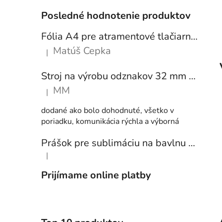
Posledné hodnotenie produktov
Fólia A4 pre atramentové tlačiarne - sada 10 ks
Matúš Cepka
|
Hodnotenie produktu je 5 z 5 hviezdičiek.
Stroj na výrobu odznakov 32 mm a 58 mm + 250 ks odznakov
MM
|
Hodnotenie produktu je 5 z 5 hviezdičiek.
dodané ako bolo dohodnuté, všetko v
poriadku, komunikácia rýchla a výborná
Prášok pre sublimáciu na bavlnu 1 kg
|
Hodnotenie produktu je 5 z 5 hviezdičiek.
Prijímame online platby