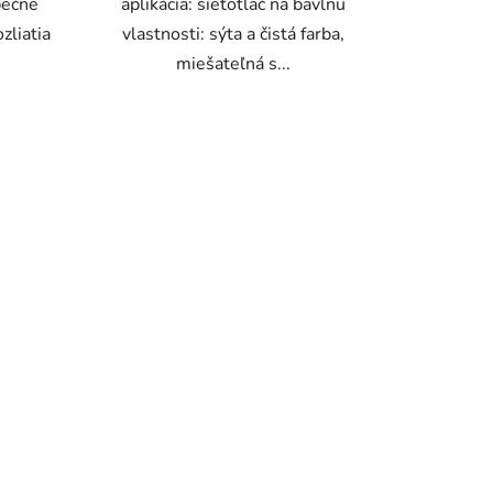
pečne
aplikácia: sieťotlač na bavlnu
zliatia
vlastnosti: sýta a čistá farba,
miešateľná s...