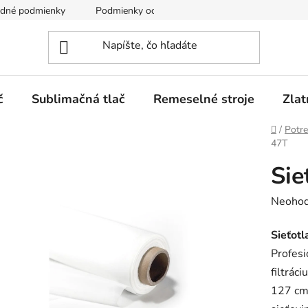
dné podmienky
Podmienky ochrany osobných údajov
č
Sublimačná tlač
Remeselné stroje
Zlat
Domov
/
Potre
47T
Sie
Prieme
Neohod
hodnot
Sieťotl
produk
Profesi
je
filtráci
0,0
127 cm.
z