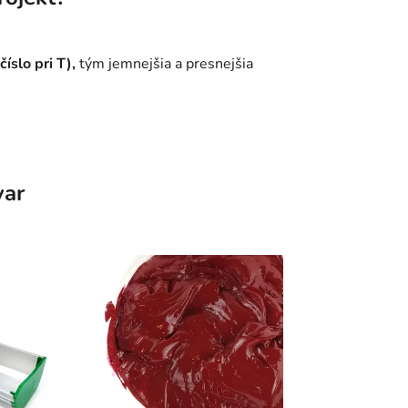
(číslo pri
T
),
tým jemnejšia a presnejšia
var