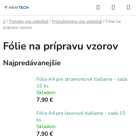
Prejsť
Hľadať
NÁKUP
na
KOŠÍK
obsah
Domov
/
Potreby pre sieťotlač
/
Príslušenstvo pre sieťotlač
/
Fólie na
prípravu vzorov
Fólie na prípravu vzorov
Najpredávanejšie
Fólia A4 pre atramentové tlačiarne - sada
10 ks
Skladom
7,90 €
Fólia A4 pre laserové tlačiarne - sada 10
ks
Skladom
7,90 €