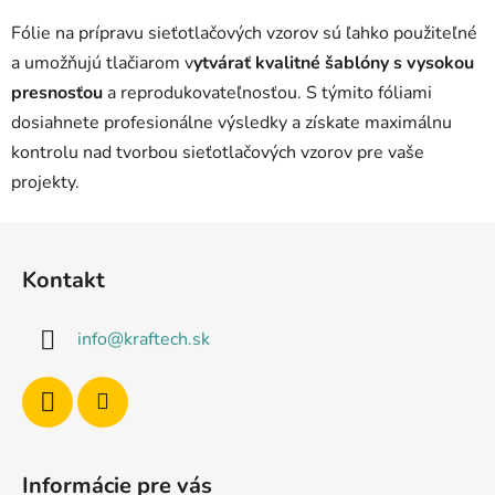
p
Fólie na prípravu sieťotlačových vzorov sú ľahko použiteľné
r
a umožňujú tlačiarom v
ytvárať kvalitné šablóny s vysokou
v
presnosťou
a reprodukovateľnosťou. S týmito fóliami
k
y
dosiahnete profesionálne výsledky a získate maximálnu
v
kontrolu nad tvorbou sieťotlačových vzorov pre vaše
ý
projekty.
p
i
Z
s
á
u
Kontakt
p
ä
info
@
kraftech.sk
t
i
e
Informácie pre vás