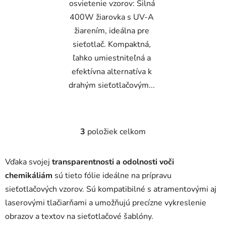
osvietenie vzorov: Silná
400W žiarovka s UV-A
žiarením, ideálna pre
sieťotlač. Kompaktná,
ľahko umiestniteľná a
efektívna alternatíva k
drahým sieťotlačovým...
3
položiek celkom
O
v
l
Vďaka svojej
transparentnosti a odolnosti voči
á
chemikáliám
sú tieto fólie ideálne na prípravu
d
sieťotlačových vzorov. Sú kompatibilné s atramentovými aj
a
c
laserovými tlačiarňami a umožňujú precízne vykreslenie
i
obrazov a textov na sieťotlačové šablóny.
e