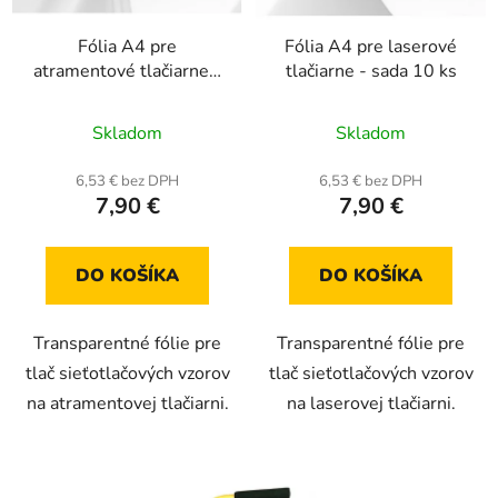
r
k
Fólia A4 pre
Fólia A4 pre laserové
o
t
atramentové tlačiarne -
tlačiarne - sada 10 ks
d
o
sada 10 ks
u
v
Priemerné
Skladom
Skladom
k
hodnotenie
t
produktu
6,53 € bez DPH
6,53 € bez DPH
o
7,90 €
7,90 €
je
v
5,0
z
DO KOŠÍKA
DO KOŠÍKA
5
hviezdičiek.
Transparentné fólie pre
Transparentné fólie pre
tlač sieťotlačových vzorov
tlač sieťotlačových vzorov
na atramentovej tlačiarni.
na laserovej tlačiarni.