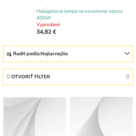
Halogénová lampa na osvietenie vzorov
400W
Vypredané
34,82 €
R
Radiť podľa:
Najlacnejšie
a
d
e
OTVORIŤ FILTER
n
i
V
e
ý
p
p
r
i
o
s
d
p
u