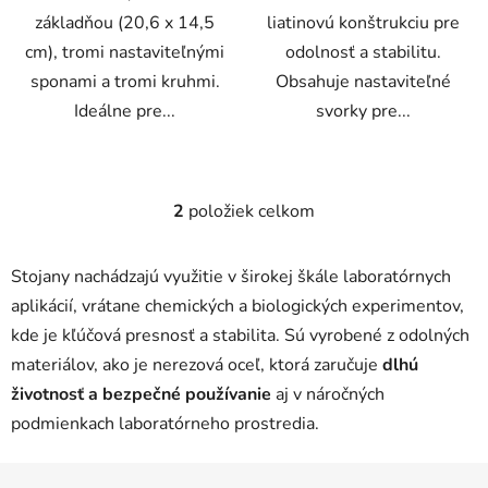
základňou (20,6 x 14,5
liatinovú konštrukciu pre
cm), tromi nastaviteľnými
odolnosť a stabilitu.
sponami a tromi kruhmi.
Obsahuje nastaviteľné
Ideálne pre...
svorky pre...
2
položiek celkom
O
v
l
Stojany nachádzajú využitie v širokej škále laboratórnych
á
aplikácií, vrátane chemických a biologických experimentov,
d
kde je kľúčová presnosť a stabilita. Sú vyrobené z odolných
a
c
materiálov, ako je nerezová oceľ, ktorá zaručuje
dlhú
i
životnosť a bezpečné používanie
aj v náročných
e
podmienkach laboratórneho prostredia.
p
r
Z
v