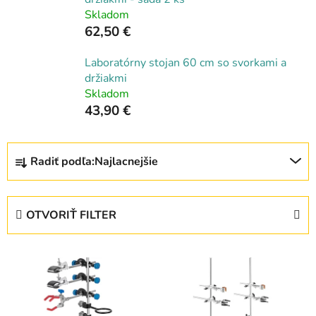
Skladom
62,50 €
Laboratórny stojan 60 cm so svorkami a
držiakmi
Skladom
43,90 €
R
Radiť podľa:
Najlacnejšie
a
d
e
OTVORIŤ FILTER
n
i
V
e
ý
p
p
r
i
o