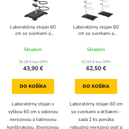
s
d
p
u
r
k
Laboratórny stojan 60
Laboratórny stojan 60
o
t
cm so svorkami a
cm so svorkami a
d
o
držiakmi
držiakmi - sada 2 ks
u
v
Priemerné
Priemerné
Skladom
Skladom
k
hodnotenie
hodnotenie
t
produktu
produktu
36,28 € bez DPH
51,65 € bez DPH
o
43,90 €
62,50 €
je
je
v
5,0
5,0
z
z
DO KOŠÍKA
DO KOŠÍKA
5
5
hviezdičiek.
hviezdičiek.
Laboratórny stojan s
Laboratórny stojan 60 cm
výškou 60 cm s odolnou
so svorkami a držiakmi -
nerezovou a liatinovou
sada 2 ks ponúka
konštrukciou, štvorcovou
robustnú nerezovú oceľ a