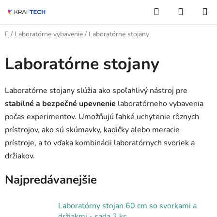
Prejsť
Hľadať
NÁKUP
na
KOŠÍK
obsah
Domov
/
Laboratórne vybavenie
/
Laboratórne stojany
Laboratórne stojany
Laboratórne stojany slúžia ako spoľahlivý nástroj pre
stabilné a bezpečné upevnenie
laboratórneho vybavenia
počas experimentov. Umožňujú ľahké uchytenie rôznych
prístrojov, ako sú skúmavky, kadičky alebo meracie
prístroje, a to vďaka kombinácii laboratórnych svoriek a
držiakov.
Najpredávanejšie
Laboratórny stojan 60 cm so svorkami a
držiakmi - sada 2 ks