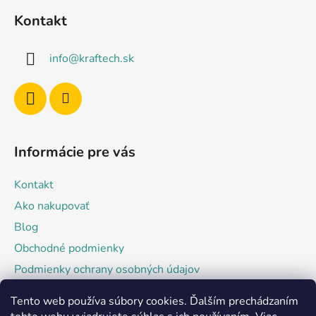
á
k
Kontakt
p
y
v
ä
info
@
kraftech.sk
ý
t
p
i
i
e
s
u
Informácie pre vás
Kontakt
Ako nakupovať
Blog
Obchodné podmienky
Podmienky ochrany osobných údajov
Tento web používa súbory cookies. Ďalším prechádzaním