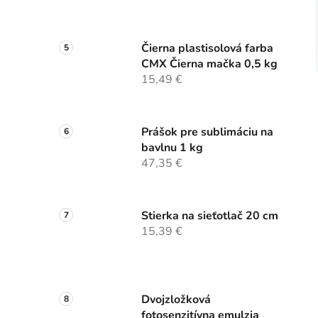
Čierna plastisolová farba
CMX Čierna mačka 0,5 kg
15,49 €
Prášok pre sublimáciu na
bavlnu 1 kg
47,35 €
Stierka na sieťotlač 20 cm
15,39 €
Dvojzložková
fotosenzitívna emulzia