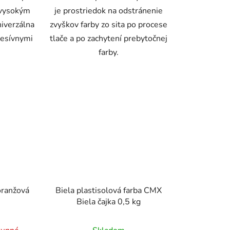
 vysokým
je prostriedok na odstránenie
niverzálna
zvyškov farby zo sita po procese
resívnymi
tlače a po zachytení prebytočnej
farby.
 oranžová
Biela plastisolová farba CMX
Biela čajka 0,5 kg
Priemerné