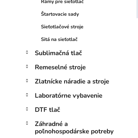
Rámy pre sieťotlač
l
Štartovacie sady
Sieťotlačové stroje
Sitá na sieťotlač
Sublimačná tlač
Remeselné stroje
Zlatnícke náradie a stroje
Laboratórne vybavenie
DTF tlač
Záhradné a
poľnohospodárske potreby