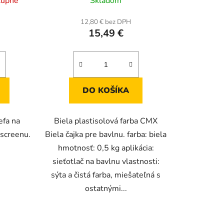
tupné
Skladom
hodnotenie
produktu
12,80 € bez DPH
15,49 €
je
5,0
z
5
hviezdičiek.
DO KOŠÍKA
efa na
Biela plastisolová farba CMX
 screenu.
Biela čajka pre bavlnu. farba: biela
hmotnosť: 0,5 kg aplikácia:
sieťotlač na bavlnu vlastnosti:
sýta a čistá farba, miešateľná s
ostatnými...