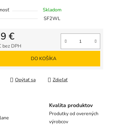
nosť
Skladom
SF2WL
iek.
79 €
€ bez DPH
tková cena:
DO KOŠÍKA
Opýtať sa
Zdieľať
Kvalita produktov
Produtky od overených
lane
výrobcov