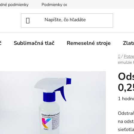
dné podmienky
Podmienky ochrany osobných údajov
č
Sublimačná tlač
Remeselné stroje
Zlat
Domov
/
Potre
emulzie 
Ods
0,2
Prieme
1 hodn
hodnot
Odstraň
produk
na odst
je
sieťotl
5,0