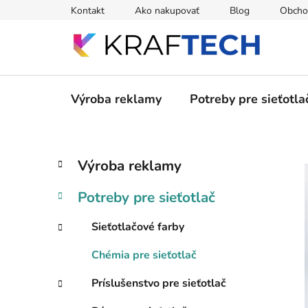
Prejsť
Kontakt
Ako nakupovať
Blog
Obcho
na
obsah
Výroba reklamy
Potreby pre sieťotla
B
K
Preskočiť
Výroba reklamy
a
kategórie
o
t
č
Potreby pre sieťotlač
e
n
g
ý
Sieťotlačové farby
ó
p
r
Chémia pre sieťotlač
i
a
e
n
Príslušenstvo pre sieťotlač
e