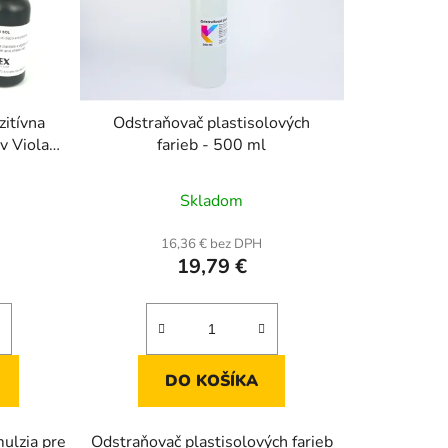
zitívna
Odstraňovač plastisolových
v Viola
farieb - 500 ml
rné
Priemerné
Skladom
enie
hodnotenie
tu
produktu
16,36 € bez DPH
19,79 €
je
5,0
z
5
iek.
hviezdičiek.
DO KOŠÍKA
mulzia pre
Odstraňovač plastisolových farieb