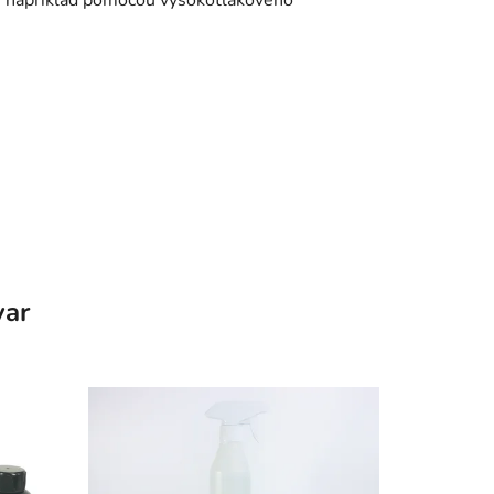
, napríklad pomocou vysokotlakového
var