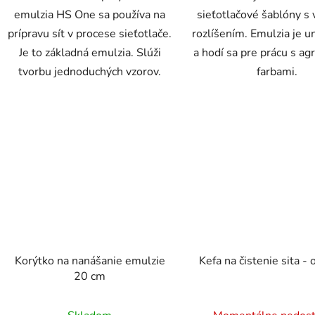
emulzia HS One sa používa na
sieťotlačové šablóny s
prípravu sít v procese sieťotlače.
rozlíšením. Emulzia je u
Je to základná emulzia. Slúži
a hodí sa pre prácu s ag
tvorbu jednoduchých vzorov.
farbami.
Korýtko na nanášanie emulzie
Kefa na čistenie sita -
20 cm
Priemerné