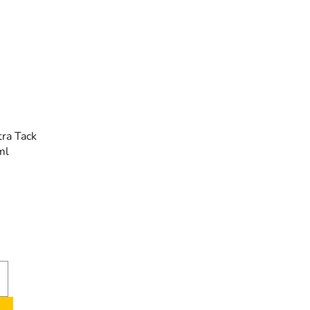
tra Tack
ml