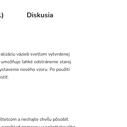
1)
Diskusia
ralizáciu väzieb svetlom vytvrdenej
k umožňuje ľahké odstránenie starej
vystavenie nového vzoru. Po použití
stiť.
štetcom a nechajte chvíľu pôsobiť.