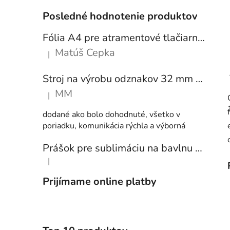
Posledné hodnotenie produktov
Fólia A4 pre atramentové tlačiarne - sada 10 ks
Matúš Cepka
|
Hodnotenie produktu je 5 z 5 hviezdičiek.
Stroj na výrobu odznakov 32 mm a 58 mm + 250 ks odznakov
MM
|
Hodnotenie produktu je 5 z 5 hviezdičiek.
dodané ako bolo dohodnuté, všetko v
poriadku, komunikácia rýchla a výborná
Prášok pre sublimáciu na bavlnu 1 kg
|
Hodnotenie produktu je 5 z 5 hviezdičiek.
Prijímame online platby