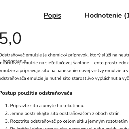
Popis
Hodnotenie (
5,0
Priemerné
Odstraňovač emulzie je chemický prípravok, ktorý slúži na neut
hodnotenie
1 hodnotenie
produktu
fotocitlivej emulzie na sieťotlačovej šablóne. Tento prostriedo
je
emulzie a pripravuje sito na nanesenie novej vrstvy emulzie a 
5,0
z
odstraňovača emulzie je nutné sito starostlivo vypláchnuť a vyči
5
hviezdičiek.
Postup použitia odstraňovača
Pripravte sito a umyte ho tekutinou.
Jemne postriekajte sito odstraňovačom z oboch strán.
Rozotrite odstraňovač po celom sitku jemným rozotretím 