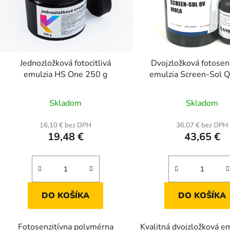
Jednozložková fotocitlivá
Dvojzložková fotosen
emulzia HS One 250 g
emulzia Screen-Sol Q
0,9 kg
Priemerné
Prieme
Skladom
Skladom
hodnotenie
hodnot
produktu
produk
16,10 € bez DPH
36,07 € bez DPH
19,48 €
43,65 €
je
je
5,0
4,0
z
z
5
5
hviezdičiek.
hviezdič
DO KOŠÍKA
DO KOŠÍKA
Fotosenzitívna polymérna
Kvalitná dvojzložková e