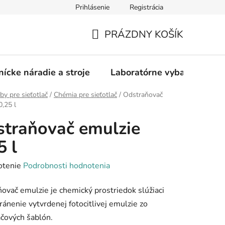
Prihlásenie
Registrácia
PRÁZDNY KOŠÍK
NÁKUPNÝ
KOŠÍK
nícke náradie a stroje
Laboratórne vybavenie
by pre sieťotlač
/
Chémia pre sieťotlač
/
Odstraňovač
0,25 l
traňovač emulzie
5 l
rné
otenie
Podrobnosti hodnotenia
enie
ovač emulzie je chemický prostriedok slúžiaci
tu
ránenie vytvrdenej fotocitlivej emulzie zo
ačových šablón.