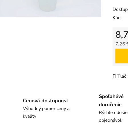
z
Dostup
5
Kód:
hviezdič
8,
7,26 
Jedno
Tlač
Spoľahlivé
Cenová dostupnosť
doručenie
Výhodný pomer ceny a
Rýchle odosie
kvality
objednávok