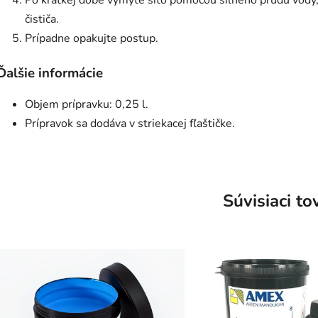
Po krátkej dobe vymyte sito pomocou silného prúdu vody
čističa.
Prípadne opakujte postup.
Ďalšie informácie
Objem prípravku: 0,25 l.
Prípravok sa dodáva v striekacej fľaštičke.
Súvisiaci to