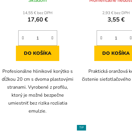
Skladom
Momentálne nedos
hodnotenie
produktu
14,55 € bez DPH
2,93 € bez DPH
17,60 €
3,55 €
je
5,0
z
5
hviezdičiek.
DO KOŠÍKA
DO KOŠÍKA
Profesionálne hlinikové korýtko s
Praktická oranžová k
dĺžkou 20 cm s dvoma plastovými
čistenie sieťotlačového
stranami. Vyrobené z profilu,
ktorý je možné bezpečne
umiestniť bez rizika rozliatia
emulzie.
TIP