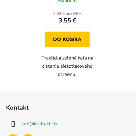
Skladom
2,93 € bez DPH
3,55 €
DO KOŠÍKA
Praktická zelená kefa na
čistenie sieťotlačového
screenu.
Z
á
Kontakt
p
ä
info
@
kraftech.sk
t
i