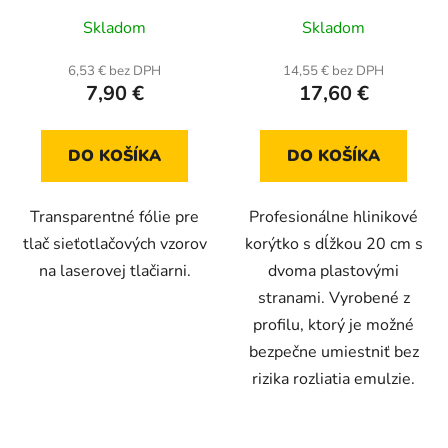
Priemerné
Skladom
Skladom
hodnotenie
produktu
6,53 € bez DPH
14,55 € bez DPH
7,90 €
17,60 €
je
5,0
z
DO KOŠÍKA
DO KOŠÍKA
5
hviezdičiek.
Transparentné fólie pre
Profesionálne hlinikové
tlač sieťotlačových vzorov
korýtko s dĺžkou 20 cm s
na laserovej tlačiarni.
dvoma plastovými
stranami. Vyrobené z
profilu, ktorý je možné
bezpečne umiestniť bez
rizika rozliatia emulzie.