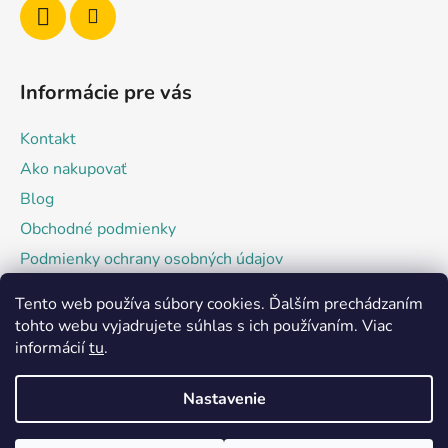
e
Informácie pre vás
Kontakt
Ako nakupovať
Blog
Obchodné podmienky
Podmienky ochrany osobných údajov
Tento web používa súbory cookies. Ďalším prechádzaním
Facebook
tohto webu vyjadrujete súhlas s ich používaním. Viac
informácií
tu
.
Nastavenie