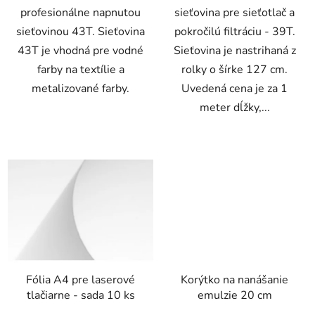
profesionálne napnutou
sieťovina pre sieťotlač a
sieťovinou 43T. Sieťovina
pokročilú filtráciu - 39T.
43T je vhodná pre vodné
Sieťovina je nastrihaná z
farby na textílie a
rolky o šírke 127 cm.
metalizované farby.
Uvedená cena je za 1
meter dĺžky,...
Fólia A4 pre laserové
Korýtko na nanášanie
tlačiarne - sada 10 ks
emulzie 20 cm