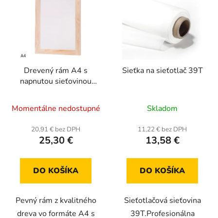
Drevený rám A4 s
Sieťka na sieťotlač 39T
napnutou sieťovinou
43T (30x40cm)
Priemerné
Momentálne nedostupné
Skladom
hodnotenie
produktu
20,91 € bez DPH
11,22 € bez DPH
25,30 €
13,58 €
je
5,0
z
DO KOŠÍKA
DO KOŠÍKA
5
hviezdičiek.
Pevný rám z kvalitného
Sieťotlačová sieťovina
dreva vo formáte A4 s
39T.Profesionálna