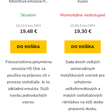
fotocitlivá emulzia HS
kusov
One 250 g
Priemerné
Skladom
Momentálne nedostupné
hodnotenie
produktu
16,10 € bez DPH
15,95 € bez DPH
19,48 €
19,30 €
je
5,0
z
DO KOŠÍKA
DO KOŠÍKA
5
hviezdičiek.
Fotosenzitívna polymérna
Sada dvoch veľkých
emulzia HS One sa
univerzálnych
používa na prípravu sít v
motýlikových svoriek pre
procese sieťotlače. Je to
uchytenie
základná emulzia. Slúži
veľkoformátových a
tvorbu jednoduchých
malých sieťotlačových
vzorov.
rámčekov na stôl alebo
pracovnú dosku.