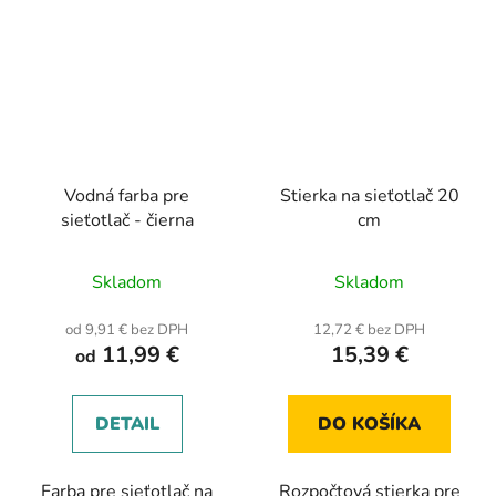
Vodná farba pre
Stierka na sieťotlač 20
sieťotlač - čierna
cm
Priemerné
Priemerné
Skladom
Skladom
hodnotenie
hodnotenie
produktu
produktu
od 9,91 € bez DPH
12,72 € bez DPH
11,99 €
15,39 €
je
je
od
5,0
5,0
z
z
DETAIL
DO KOŠÍKA
5
5
hviezdičiek.
hviezdičiek.
Farba pre sieťotlač na
Rozpočtová stierka pre