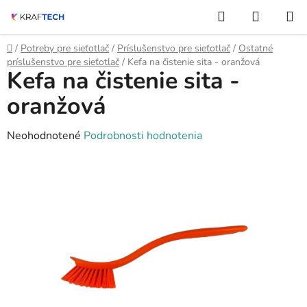
Prejsť
Hľadať
NÁKUP
na
KOŠÍK
obsah
Domov
/
Potreby pre sieťotlač
/
Príslušenstvo pre sieťotlač
/
Ostatné
príslušenstvo pre sieťotlač
/
Kefa na čistenie sita - oranžová
Kefa na čistenie sita -
oranžová
Priemerné
Neohodnotené
Podrobnosti hodnotenia
hodnotenie
produktu
je
0,0
z
5
hviezdičiek.