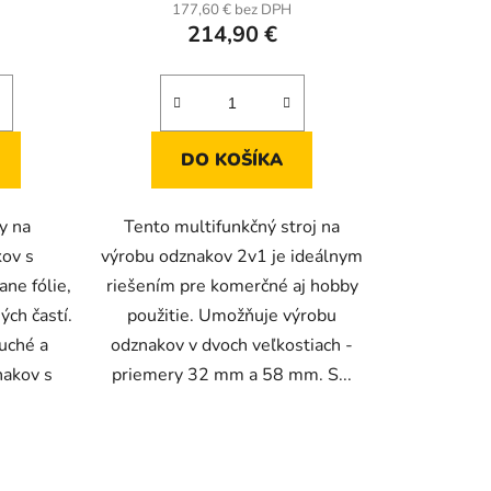
produktu
177,60 € bez DPH
214,90 €
je
4,8
z
5
hviezdičiek.
DO KOŠÍKA
y na
Tento multifunkčný stroj na
ov s
výrobu odznakov 2v1 je ideálnym
ne fólie,
riešením pre komerčné aj hobby
ých častí.
použitie. Umožňuje výrobu
duché a
odznakov v dvoch veľkostiach -
nakov s
priemery 32 mm a 58 mm. S...