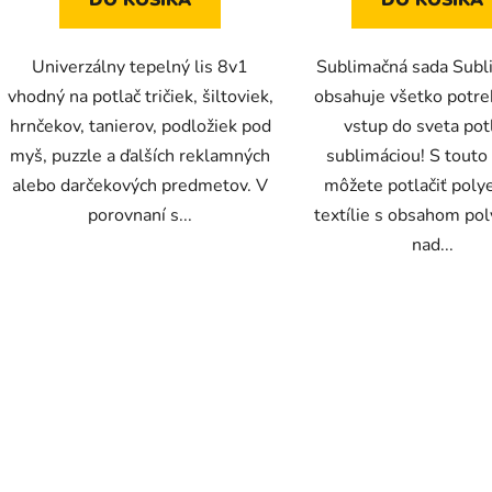
Univerzálny tepelný lis 8v1
Sublimačná sada Subli
vhodný na potlač tričiek, šiltoviek,
obsahuje všetko potre
hrnčekov, tanierov, podložiek pod
vstup do sveta pot
myš, puzzle a ďalších reklamných
sublimáciou! S touto
alebo darčekových predmetov. V
môžete potlačiť poly
porovnaní s...
textílie s obsahom po
nad...