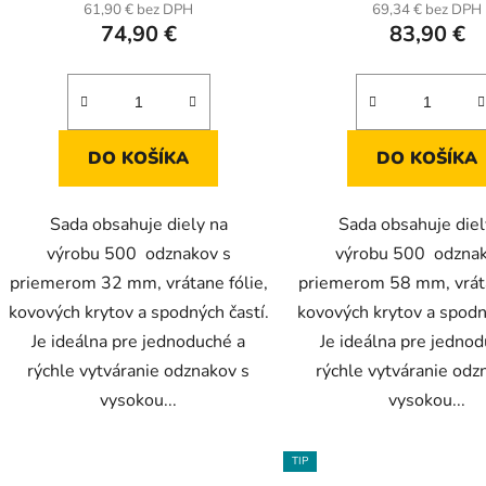
v
61,90 € bez DPH
69,34 € bez DPH
74,90 €
83,90 €
DO KOŠÍKA
DO KOŠÍKA
Sada obsahuje diely na
Sada obsahuje diel
výrobu 500 odznakov s
výrobu 500 odznak
priemerom 32 mm, vrátane fólie,
priemerom 58 mm, vráta
kovových krytov a spodných častí.
kovových krytov a spodn
Je ideálna pre jednoduché a
Je ideálna pre jedno
rýchle vytváranie odznakov s
rýchle vytváranie odz
vysokou...
vysokou...
TIP