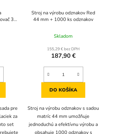
a
Stroj na výrobu odznakov Red
kovač 32
44 mm + 1000 ks odznakov
iek + 2
ky
Skladom
H
155,29 € bez DPH
187,90 €
DO KOŠÍKA
sada pre
Stroj na výrobu odznakov s sadou
laciek za
matríc 44 mm umožňuje
nto set
jednoduchú a efektívnu výrobu a
trebujete
obsahuje 1000 odznakov s