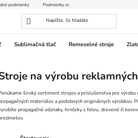
dné podmienky
Podmienky ochrany osobných údajov
č
Sublimačná tlač
Remeselné stroje
Zlat
Stroje na výrobu reklamnýc
Ponúkame široký sortiment strojov a príslušenstva pre výrob
propagačných materiálov a podobných originálnych výrobkov. Pom
vyrobíte propagačné odznaky, hrnčeky s fotou, drevené či kov
predmetov.