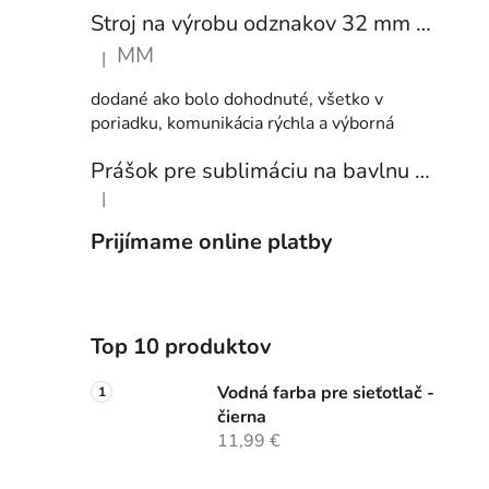
Stroj na výrobu odznakov 32 mm a 58 mm + 250 ks odznakov
MM
|
Hodnotenie produktu je 5 z 5 hviezdičiek.
dodané ako bolo dohodnuté, všetko v
poriadku, komunikácia rýchla a výborná
Prášok pre sublimáciu na bavlnu 1 kg
|
Hodnotenie produktu je 5 z 5 hviezdičiek.
Prijímame online platby
Top 10 produktov
Vodná farba pre sieťotlač -
čierna
11,99 €