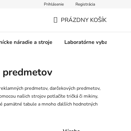
Prihlásenie
Registrácia
PRÁZDNY KOŠÍK
NÁKUPNÝ
KOŠÍK
nícke náradie a stroje
Laboratórne vybavenie
h predmetov
u reklamných predmetov, darčekových predmetov,
ocou našich strojov potlačíte tričká či mikiny,
ové pamätné tabule a mnoho ďalších hodnotných