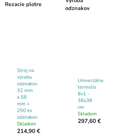
Výroba
Rezacie plotre
odznakov
Stroj na
výrobu
Univerzálny
odznakov
termolis
32 mm
8v1 -
a 58
38x38
mm +
cm
250 ks
Skladom
odznakov
297,60 €
Skladom
214,90 €