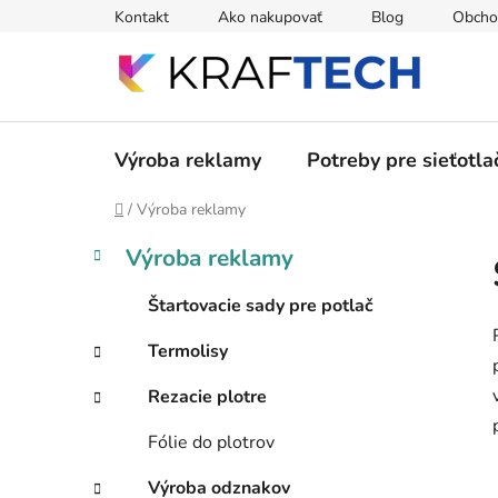
Prejsť
Kontakt
Ako nakupovať
Blog
Obcho
na
obsah
Výroba reklamy
Potreby pre sieťotla
Domov
/
Výroba reklamy
B
K
Preskočiť
Výroba reklamy
a
kategórie
o
t
č
Štartovacie sady pre potlač
e
n
g
Termolisy
ý
ó
p
r
Rezacie plotre
i
a
e
n
Fólie do plotrov
e
Výroba odznakov