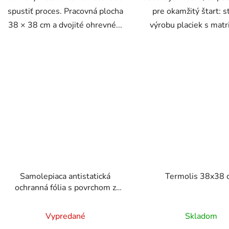
spustiť proces. Pracovná plocha
pre okamžitý štart: s
38 × 38 cm a dvojité ohrevné...
výrobu placiek s matri
Samolepiaca antistatická
Termolis 38x38 
ochranná fólia s povrchom z
PTFE 38 × 38 cm
Prieme
Vypredané
Skladom
hodnot