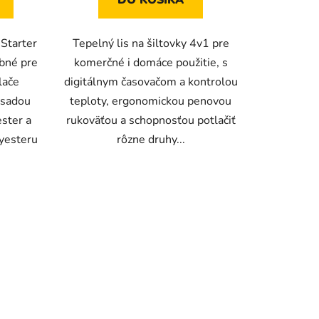
Starter
Tepelný lis na šiltovky 4v1 pre
bné pre
komerčné i domáce použitie, s
lače
digitálnym časovačom a kontrolou
 sadou
teploty, ergonomickou penovou
ester a
rukoväťou a schopnosťou potlačiť
lyesteru
rôzne druhy...