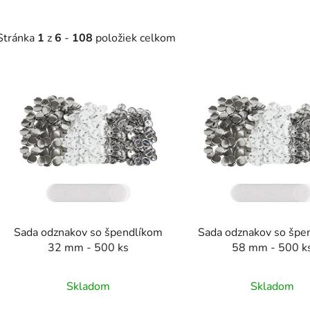
Stránka
1
z
6
-
108
položiek celkom
V
ý
p
s
p
r
o
d
Sada odznakov so špendlíkom
Sada odznakov so špe
u
32 mm - 500 ks
58 mm - 500 k
k
t
Skladom
Skladom
o