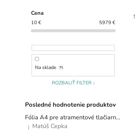
Cena
10
€
5979
€
i
Na sklade
71
ROZBALIŤ FILTER
Posledné hodnotenie produktov
Fólia A4 pre atramentové tlačiarne - sada 10 ks
Matúš Cepka
|
Hodnotenie produktu je 5 z 5 hviezdičiek.