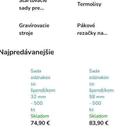
Štartovacie
Termolisy
sady pre
potlač
Gravírovacie
Pákové
stroje
rezačky na
papier
Najpredávanejšie
Sada
Sada
odznakov
odznakov
so
so
špendlíkom
špendlíkom
32 mm
58 mm
- 500
- 500
ks
ks
Skladom
Skladom
74,90 €
83,90 €