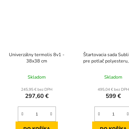
Univerzálny termolis 8v1 -
Štartovacia sada Subl
38x38 cm
pre potlač polyesteru, 
šiltoviek, hrnčekov, t
Priemerné
Prieme
puzzle a ďalšíc
Skladom
Skladom
hodnotenie
hodnot
produktu
produk
245,95 € bez DPH
495,04 € bez DP
297,60 €
599 €
je
je
5,0
4,8
z
z
5
5
hviezdičiek.
hviezdič
DO KOŠÍKA
DO KOŠÍKA