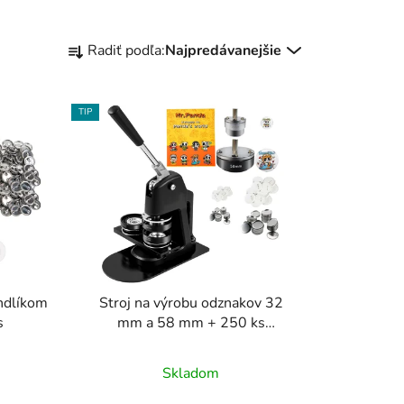
R
Radiť podľa:
Najpredávanejšie
a
d
e
TIP
n
i
e
p
r
o
d
u
ndlíkom
Stroj na výrobu odznakov 32
k
s
mm a 58 mm + 250 ks
t
odznakov
Priemerné
o
Skladom
hodnotenie
v