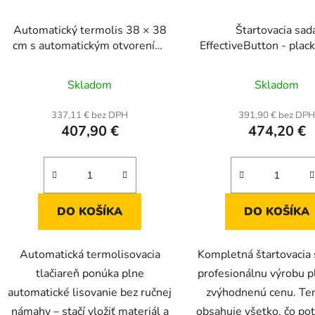
Automatický termolis 38 × 38
Štartovacia sad
cm s automatickým otvorením,
EffectiveButton - plac
nastaviteľným prítlakom a
& 58 mm a 250 ks plac
digitálnym displejom, biely
vyrezávače grafi
Skladom
Skladom
337,11 € bez DPH
391,90 € bez DP
407,90 €
474,20 €
DO KOŠÍKA
DO KOŠÍKA
Automatická termolisovacia
Kompletná štartovacia 
tlačiareň ponúka plne
profesionálnu výrobu p
automatické lisovanie bez ručnej
zvýhodnenú cenu. Te
námahy – stačí vložiť materiál a
obsahuje všetko, čo po