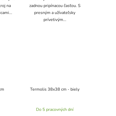
troj na
zadnou pripínacou časťou. S
cami...
presným a užívateľsky
prívetivým...
cm
Termolis 38x38 cm - biely
rné
Priemerné
Do 5 pracovných dní
enie
hodnotenie