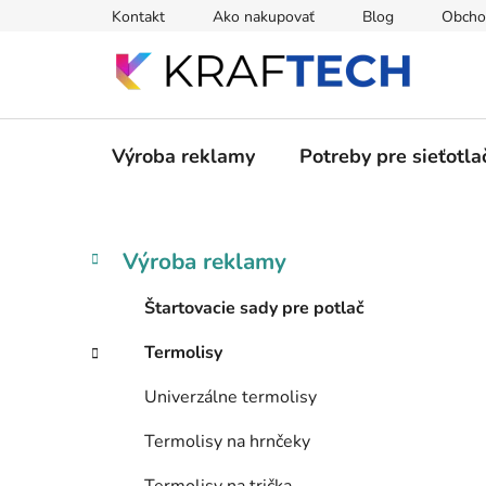
Prejsť
Kontakt
Ako nakupovať
Blog
Obcho
na
obsah
Výroba reklamy
Potreby pre sieťotla
B
K
Preskočiť
Výroba reklamy
a
kategórie
o
t
č
Štartovacie sady pre potlač
e
n
g
Termolisy
ý
ó
p
r
Univerzálne termolisy
i
a
e
n
Termolisy na hrnčeky
e