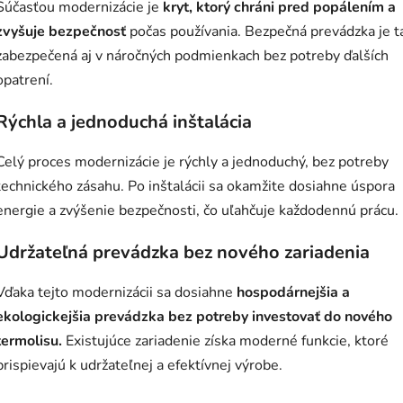
Súčasťou modernizácie je
kryt, ktorý chráni pred popálením a
zvyšuje bezpečnosť
počas používania. Bezpečná prevádzka je t
zabezpečená aj v náročných podmienkach bez potreby ďalších
opatrení.
Rýchla a jednoduchá inštalácia
Celý proces modernizácie je rýchly a jednoduchý, bez potreby
technického zásahu. Po inštalácii sa okamžite dosiahne úspora
energie a zvýšenie bezpečnosti, čo uľahčuje každodennú prácu.
Udržateľná prevádzka bez nového zariadenia
Vďaka tejto modernizácii sa dosiahne
hospodárnejšia a
ekologickejšia prevádzka bez potreby investovať do nového
termolisu.
Existujúce zariadenie získa moderné funkcie, ktoré
prispievajú k udržateľnej a efektívnej výrobe.