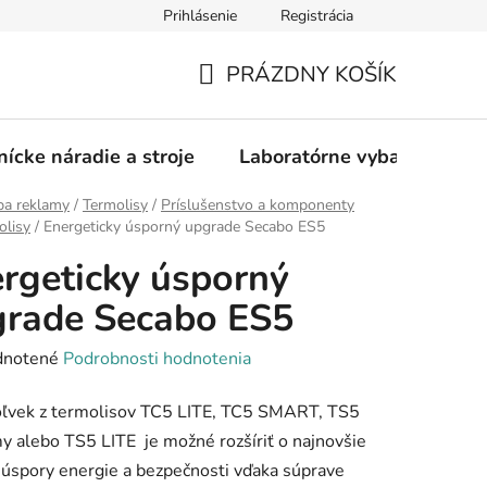
Prihlásenie
Registrácia
PRÁZDNY KOŠÍK
NÁKUPNÝ
KOŠÍK
nícke náradie a stroje
Laboratórne vybavenie
ba reklamy
/
Termolisy
/
Príslušenstvo a komponenty
olisy
/
Energeticky úsporný upgrade Secabo ES5
rgeticky úsporný
rade Secabo ES5
rné
notené
Podrobnosti hodnotenia
enie
oľvek z termolisov TC5 LITE, TC5 SMART, TS5
tu
 alebo TS5 LITE je možné rozšíriť o najnovšie
 úspory energie a bezpečnosti vďaka súprave