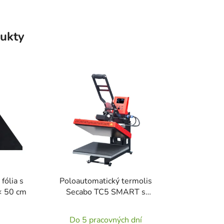
ukty
fólia s
Poloautomatický termolis
× 50 cm
Secabo TC5 SMART s
Bluetooth 38 × 38 cm
Do 5 pracovných dní