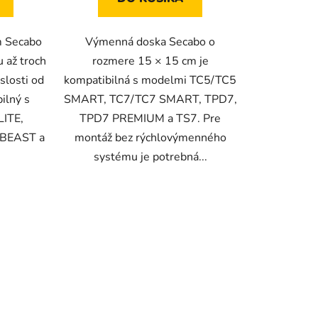
m Secabo
Výmenná doska Secabo o
 až troch
rozmere 15 × 15 cm je
slosti od
kompatibilná s modelmi TC5/TC5
bilný s
SMART, TC7/TC7 ​​SMART, TPD7,
ITE,
TPD7 PREMIUM a TS7. Pre
BEAST a
montáž bez rýchlovýmenného
systému je potrebná...