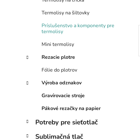
Termolisy na trička
l
Termolisy na šiltovky
Príslušenstvo a komponenty pre
termolisy
Mini termolisy
Rezacie plotre
Fólie do plotrov
Výroba odznakov
Gravírovacie stroje
Pákové rezačky na papier
Potreby pre sieťotlač
Sublimačná tlač