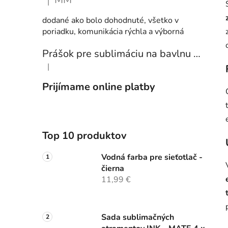
|
Hodnotenie produktu je 5 z 5 hviezdičiek.
dodané ako bolo dohodnuté, všetko v
poriadku, komunikácia rýchla a výborná
Prášok pre sublimáciu na bavlnu 1 kg
|
Hodnotenie produktu je 5 z 5 hviezdičiek.
Prijímame online platby
Top 10 produktov
Vodná farba pre sieťotlač -
čierna
11,99 €
Sada sublimačných