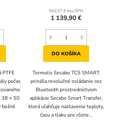
942,07 € bez DPH
1 139,90 €
DO KOŠÍKA
tá PTFE
Termolis Secabo TC5 SMART
ály počas
prináša revolučné ovládanie cez
akovaného
Bluetooth prostredníctvom
a 38 × 50
aplikácie Secabo Smart Transfer,
y bežné
ktorá uľahčuje nastavenie teploty,
času a tlaku pre rôzne...