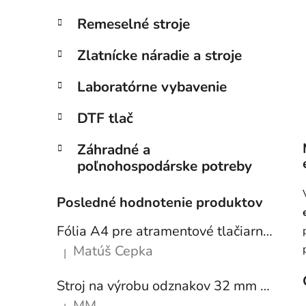
Remeselné stroje
Zlatnícke náradie a stroje
Laboratórne vybavenie
DTF tlač
Záhradné a
poľnohospodárske potreby
Posledné hodnotenie produktov
Fólia A4 pre atramentové tlačiarne - sada 10 ks
Matúš Cepka
|
Hodnotenie produktu je 5 z 5 hviezdičiek.
Stroj na výrobu odznakov 32 mm a 58 mm + 250 ks odznakov
MM