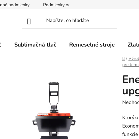
dné podmienky
Podmienky ochrany osobných údajov
č
Sublimačná tlač
Remeselné stroje
Zlat
Domov
/
Výro
pre term
Ene
upg
Prieme
Neohod
hodnot
Ktorýk
produk
Economy
je
funkcie
0,0