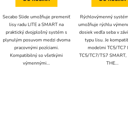
Secabo Slide umožňuje premeniť
Rýchlovýmenný systé
lisy radu LITE a SMART na
umožňuje rýchlu výmenu
praktický dvojplošný systém s
dosiek vedľa seba v závi
plynulým posuvom medzi dvoma
typu lisu. Je kompati
pracovnými pozíciami.
modelmi TC5/TC7 L
Kompatibilný so všetkými
TC5/TC7/TS7 SMART, 
výmennými...
THE...