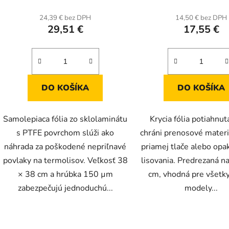
24,39 € bez DPH
14,50 € bez DPH
29,51 €
17,55 €
DO KOŠÍKA
DO KOŠÍKA
Samolepiaca fólia zo sklolaminátu
Krycia fólia potiahnu
s PTFE povrchom slúži ako
chráni prenosové materi
náhrada za poškodené nepriľnavé
priamej tlače alebo op
povlaky na termolisov. Veľkosť 38
lisovania. Predrezaná n
× 38 cm a hrúbka 150 µm
cm, vhodná pre všetk
zabezpečujú jednoduchú...
modely...