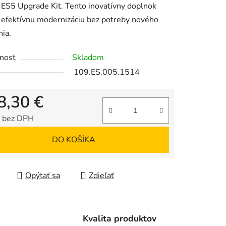
ES5 Upgrade Kit. Tento inovatívny doplnok
 efektívnu modernizáciu bez potreby nového
nia.
iek.
nosť
Skladom
109.ES.005.1514
8,30 €
 bez DPH
tková cena:
DO KOŠÍKA
Opýtať sa
Zdieľať
Kvalita produktov