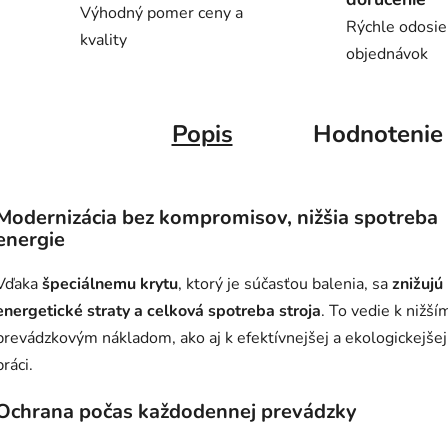
Výhodný pomer ceny a
Rýchle odosie
kvality
objednávok
Popis
Hodnotenie
Modernizácia bez kompromisov, nižšia spotreba
energie
Vďaka
špeciálnemu krytu
, ktorý je súčasťou balenia, sa
znižujú
energetické straty a celková spotreba stroja
. To vedie k nižší
prevádzkovým nákladom, ako aj k efektívnejšej a ekologickejšej
práci.
Ochrana počas každodennej prevádzky