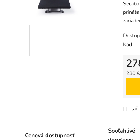
Secabo 
z
prináša
5
zariade
hviezdič
Dostup
Kód:
27
230 €
Jedno
Tlač
Spoľahlivé
Cenová dostupnosť
doručenie