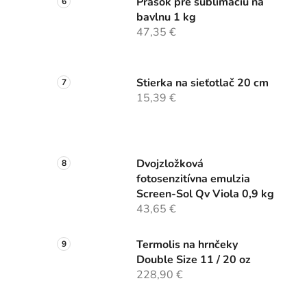
Prášok pre sublimáciu na
bavlnu 1 kg
47,35 €
Stierka na sieťotlač 20 cm
15,39 €
Dvojzložková
fotosenzitívna emulzia
Screen-Sol Qv Viola 0,9 kg
43,65 €
Termolis na hrnčeky
Double Size 11 / 20 oz
228,90 €