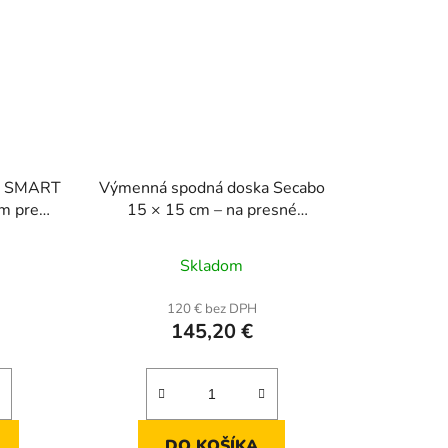
 a SMART
Výmenná spodná doska Secabo
ém pre
15 × 15 cm – na presné
u
lisovanie menších predmetov
Skladom
120 € bez DPH
145,20 €
DO KOŠÍKA