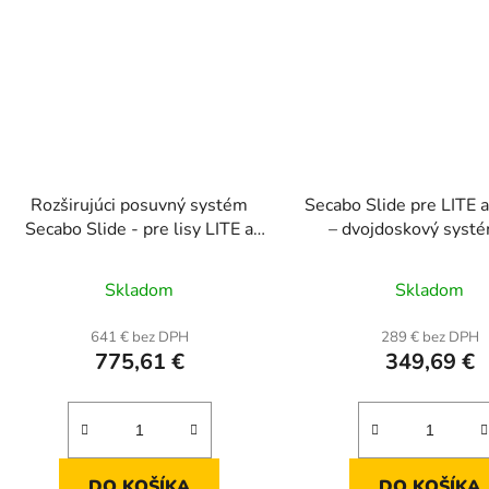
Rozširujúci posuvný systém
Secabo Slide pre LITE
Secabo Slide - pre lisy LITE a
– dvojdoskový syst
SMART
vyššiu efektivit
Skladom
Skladom
641 € bez DPH
289 € bez DPH
775,61 €
349,69 €
DO KOŠÍKA
DO KOŠÍKA