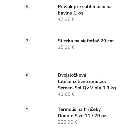
Prášok pre sublimáciu na
bavlnu 1 kg
47,35 €
Stierka na sieťotlač 20 cm
15,39 €
Dvojzložková
fotosenzitívna emulzia
Screen-Sol Qv Viola 0,9 kg
43,65 €
Termolis na hrnčeky
Double Size 11 / 20 oz
228,90 €