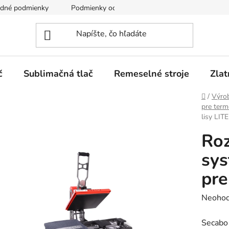
dné podmienky
Podmienky ochrany osobných údajov
č
Sublimačná tlač
Remeselné stroje
Zlat
Domov
/
Výro
pre term
lisy LI
Roz
sys
pre
Prieme
Neohod
hodnot
Secabo 
produk