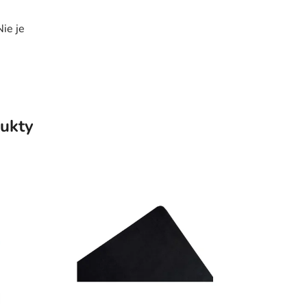
ie je
ukty