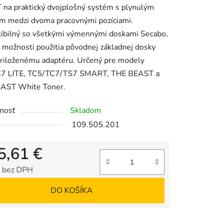
na praktický dvojplošný systém s plynulým
m medzi dvoma pracovnými pozíciami.
ibilný so všetkými výmennými doskami Secabo,
 možnosti použitia pôvodnej základnej dosky
priloženému adaptéru. Určený pre modely
iek.
7 LITE, TC5/TC7/TS7 SMART, THE BEAST a
AST White Toner.
nosť
Skladom
109.505.201
5,61 €
 bez DPH
tková cena:
DO KOŠÍKA