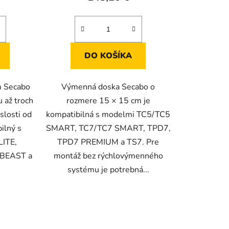
DO KOŠÍKA
m Secabo
Výmenná doska Secabo o
 až troch
rozmere 15 × 15 cm je
slosti od
kompatibilná s modelmi TC5/TC5
bilný s
SMART, TC7/TC7 ​​SMART, TPD7,
ITE,
TPD7 PREMIUM a TS7. Pre
BEAST a
montáž bez rýchlovýmenného
systému je potrebná...