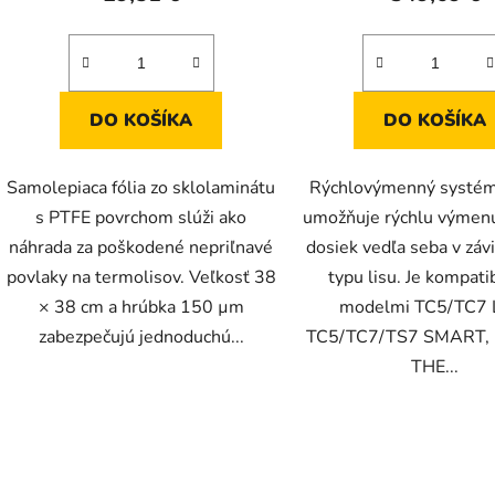
DO KOŠÍKA
DO KOŠÍKA
Samolepiaca fólia zo sklolaminátu
Rýchlovýmenný systé
s PTFE povrchom slúži ako
umožňuje rýchlu výmenu
náhrada za poškodené nepriľnavé
dosiek vedľa seba v závi
povlaky na termolisov. Veľkosť 38
typu lisu. Je kompati
× 38 cm a hrúbka 150 µm
modelmi TC5/TC7 L
zabezpečujú jednoduchú...
TC5/TC7/TS7 SMART, 
THE...