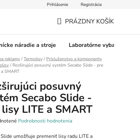
Prihlásenie
Registrácia
PRÁZDNY KOŠÍK
NÁKUPNÝ
KOŠÍK
nícke náradie a stroje
Laboratórne vybavenie
ba reklamy
/
Termolisy
/
Príslušenstvo a komponenty
olisy
/
Rozširujúci posuvný systém Secabo Slide - pre
TE a SMART
širujúci posuvný
tém Secabo Slide -
 lisy LITE a SMART
rné
notené
Podrobnosti hodnotenia
enie
Slide umožňuje premeniť lisy radu LITE a
tu