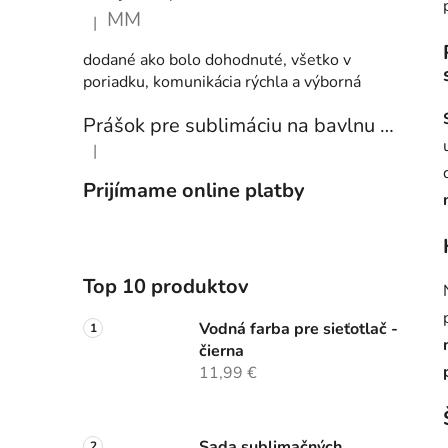
MM
|
Hodnotenie produktu je 5 z 5 hviezdičiek.
dodané ako bolo dohodnuté, všetko v
poriadku, komunikácia rýchla a výborná
Prášok pre sublimáciu na bavlnu 1 kg
|
Hodnotenie produktu je 5 z 5 hviezdičiek.
Prijímame online platby
Top 10 produktov
Vodná farba pre sieťotlač -
čierna
11,99 €
Sada sublimačných