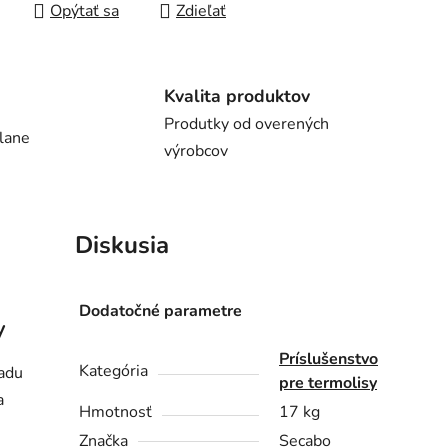
Opýtať sa
Zdieľať
Kvalita produktov
Produtky od overených
lane
výrobcov
Diskusia
Dodatočné parametre
y
Príslušenstvo
Kategória
adu
pre termolisy
a
Hmotnosť
17 kg
Značka
Secabo