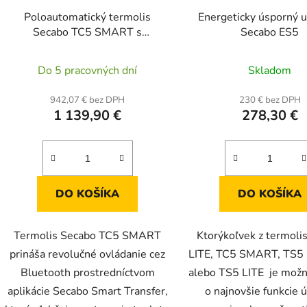
Poloautomatický termolis
Energeticky úsporný 
Secabo TC5 SMART s
Secabo ES5
Bluetooth 38 × 38 cm
Do 5 pracovných dní
Skladom
942,07 € bez DPH
230 € bez DPH
1 139,90 €
278,30 €
DO KOŠÍKA
DO KOŠÍKA
Termolis Secabo TC5 SMART
Ktorýkoľvek z termoli
prináša revolučné ovládanie cez
LITE, TC5 SMART, TS5
Bluetooth prostredníctvom
alebo TS5 LITE je možné
aplikácie Secabo Smart Transfer,
o najnovšie funkcie 