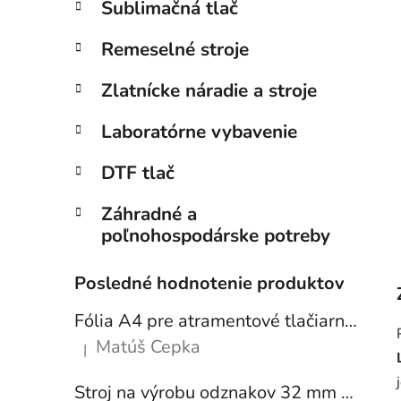
Sublimačná tlač
Remeselné stroje
Zlatnícke náradie a stroje
Laboratórne vybavenie
DTF tlač
Záhradné a
poľnohospodárske potreby
Posledné hodnotenie produktov
Fólia A4 pre atramentové tlačiarne - sada 10 ks
Matúš Cepka
|
Hodnotenie produktu je 5 z 5 hviezdičiek.
Stroj na výrobu odznakov 32 mm a 58 mm + 250 ks odznakov