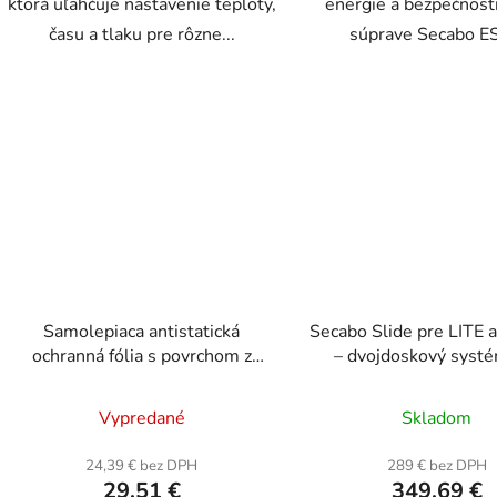
ktorá uľahčuje nastavenie teploty,
energie a bezpečnost
času a tlaku pre rôzne...
súprave Secabo ES
Samolepiaca antistatická
Secabo Slide pre LITE
ochranná fólia s povrchom z
– dvojdoskový syst
PTFE 38 × 38 cm
vyššiu efektivit
Vypredané
Skladom
24,39 € bez DPH
289 € bez DPH
29,51 €
349,69 €