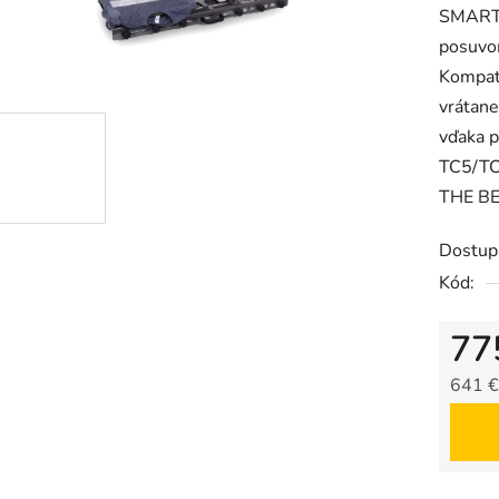
SMART 
je
posuvo
0,0
Kompat
z
vrátane
5
vďaka 
hviezdič
TC5/TC
THE BE
Dostup
Kód:
77
641 €
Jedno