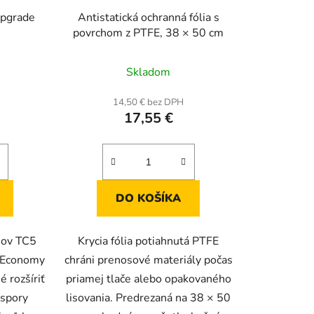
upgrade
Antistatická ochranná fólia s
povrchom z PTFE, 38 × 50 cm
Skladom
14,50 € bez DPH
17,55 €
DO KOŠÍKA
sov TC5
Krycia fólia potiahnutá PTFE
 Economy
chráni prenosové materiály počas
 rozšíriť
priamej tlače alebo opakovaného
úspory
lisovania. Predrezaná na 38 × 50