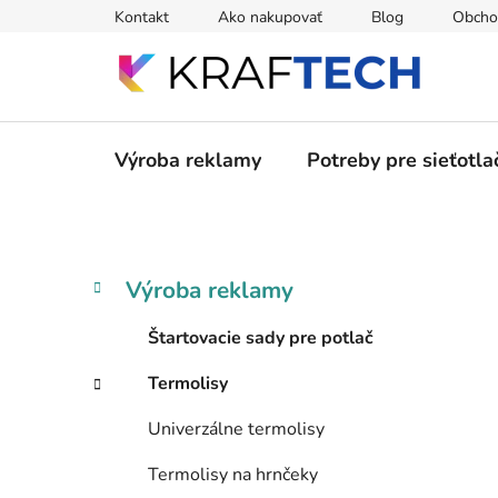
Prejsť
Kontakt
Ako nakupovať
Blog
Obcho
na
obsah
Výroba reklamy
Potreby pre sieťotla
B
K
Preskočiť
Výroba reklamy
a
kategórie
o
t
č
Štartovacie sady pre potlač
e
n
g
Termolisy
ý
ó
p
r
Univerzálne termolisy
i
a
e
n
Termolisy na hrnčeky