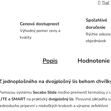
Tlač
Spoľahlivé
Cenová dostupnosť
doručenie
Výhodný pomer ceny a
Rýchle odosie
kvality
objednávok
Popis
Hodnotenie
Z jednoplošného na dvojplošný lis behom chvíľk
Pomocou systému
Secabo Slide
možno premeniť termolisy z r
LITE a SMART
na praktický
dvojplošný lis
. Posuvná základňa s
jednoducho pripevní v niekoľkých krokoch a výrazne zefektívni