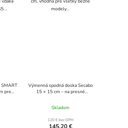
i vďaka
cm, vhodná pre všetky bežné
5...
modely...
 a SMART
Výmenná spodná doska Secabo
ém pre
15 × 15 cm – na presné
u
lisovanie menších predmetov
Skladom
120 € bez DPH
145,20 €