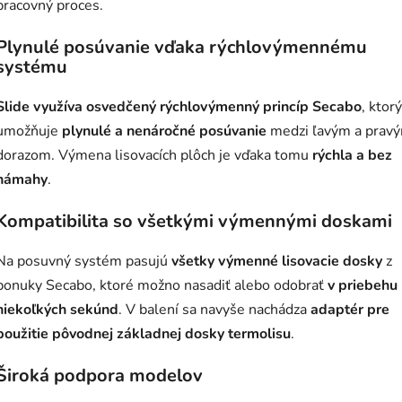
pracovný proces.
Plynulé posúvanie vďaka rýchlovýmennému
systému
Slide využíva osvedčený rýchlovýmenný princíp Secabo
, ktorý
umožňuje
plynulé a nenáročné posúvanie
medzi ľavým a prav
dorazom. Výmena lisovacích plôch je vďaka tomu
rýchla a bez
námahy
.
Kompatibilita so všetkými výmennými doskami
Na posuvný systém pasujú
všetky výmenné lisovacie dosky
z
ponuky Secabo, ktoré možno nasadiť alebo odobrať
v priebehu
niekoľkých sekúnd
. V balení sa navyše nachádza
adaptér pre
použitie pôvodnej základnej dosky termolisu
.
Široká podpora modelov