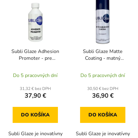
ý
p
p
r
i
o
s
d
p
u
r
k
Subli Glaze Adhesion
Subli Glaze Matte
o
t
Promoter - pre
Coating - matný
d
o
sublimáciu na rôzne
sublimačný lak v spreji
u
v
Priemerné
Priemerné
povrchy (250ml)
(400 ml)
Do 5 pracovných dní
Do 5 pracovných dní
k
hodnotenie
hodnotenie
t
produktu
produktu
31,32 € bez DPH
30,50 € bez DPH
o
37,90 €
36,90 €
je
je
v
5,0
5,0
z
z
DO KOŠÍKA
DO KOŠÍKA
5
5
hviezdičiek.
hviezdičiek.
Subli Glaze je inovatívny
Subli Glaze je inovatívny