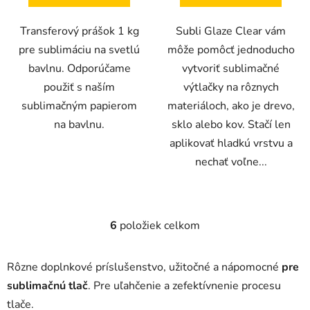
5
hviezdičiek.
Transferový prášok 1 kg
Subli Glaze Clear vám
pre sublimáciu na svetlú
môže pomôcť jednoducho
bavlnu. Odporúčame
vytvoriť sublimačné
použiť s naším
výtlačky na rôznych
sublimačným papierom
materiáloch, ako je drevo,
na bavlnu.
sklo alebo kov. Stačí len
aplikovať hladkú vrstvu a
nechať voľne...
6
položiek celkom
O
v
l
Rôzne doplnkové príslušenstvo, užitočné a nápomocné
pre
á
sublimačnú tlač
. Pre uľahčenie a zefektívnenie procesu
d
tlače.
a