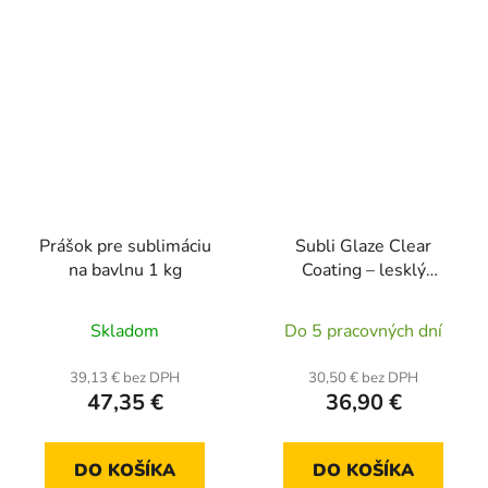
Prášok pre sublimáciu
Subli Glaze Clear
na bavlnu 1 kg
Coating – lesklý
sublimačný lak v spreji
Priemerné
(400 ml)
Skladom
Do 5 pracovných dní
hodnotenie
produktu
39,13 € bez DPH
30,50 € bez DPH
47,35 €
36,90 €
je
5,0
z
DO KOŠÍKA
DO KOŠÍKA