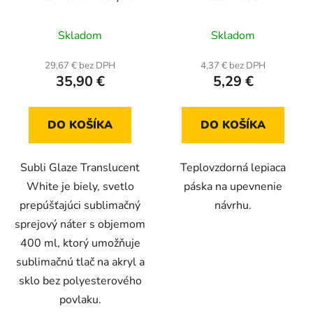
v spreji na sklo a akryl
Priemerné
Priemerné
(400 ml)
Skladom
Skladom
hodnotenie
hodnotenie
produktu
produktu
29,67 € bez DPH
4,37 € bez DPH
35,90 €
5,29 €
je
je
5,0
5,0
z
z
DO KOŠÍKA
DO KOŠÍKA
5
5
hviezdičiek.
hviezdičiek.
Subli Glaze Translucent
Teplovzdorná lepiaca
White je biely, svetlo
páska na upevnenie
prepúšťajúci sublimačný
návrhu.
sprejový náter s objemom
400 ml, ktorý umožňuje
sublimačnú tlač na akryl a
sklo bez polyesterového
povlaku.