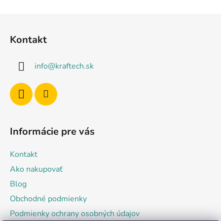
c
Z
i
á
e
Kontakt
p
p
r
ä
v
info
@
kraftech.sk
t
k
i
y
e
v
ý
p
i
Informácie pre vás
s
u
Kontakt
Ako nakupovať
Blog
Obchodné podmienky
Podmienky ochrany osobných údajov