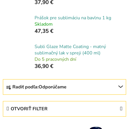
37,90 €
Prášok pre sublimáciu na bavlnu 1 kg
Skladom
47,35 €
Subli Glaze Matte Coating - matný
sublimačný lak v spreji (400 ml)
Do 5 pracovných dní
36,90 €
R
Radiť podľa:
Odporúčame
a
d
e
OTVORIŤ FILTER
n
i
V
e