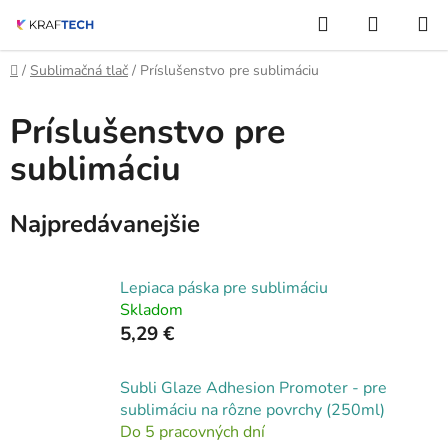
Prejsť
Hľadať
NÁKUP
na
KOŠÍK
obsah
Domov
/
Sublimačná tlač
/
Príslušenstvo pre sublimáciu
Príslušenstvo pre
sublimáciu
Najpredávanejšie
Lepiaca páska pre sublimáciu
Skladom
5,29 €
Subli Glaze Adhesion Promoter - pre
sublimáciu na rôzne povrchy (250ml)
Do 5 pracovných dní