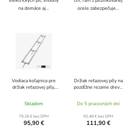
elektrických píl, vhodný
cm, rám z pozinkovanej
na domáce aj...
ocele zabezpečuje...
Vodiaca koľajnica pre
Držiak reťazovej píly na
držiak reťazovej píly,
pozdĺžne rezanie dreva,
dĺžka 274 cm, hliník +
pre lištu 36–122 cm,
oceľ
hrúbka rezu 0,5–30 cm,
Skladom
Do 5 pracovných dní
pozinkovaný oceľový
rám
79,26 € bez DPH
92,48 € bez DPH
95,90 €
111,90 €