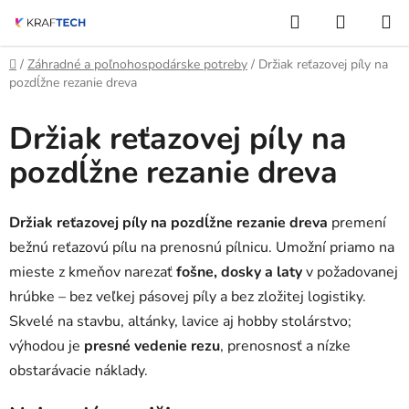
Prejsť
Hľadať
NÁKUP
na
KOŠÍK
obsah
Domov
/
Záhradné a poľnohospodárske potreby
/
Držiak reťazovej píly na
pozdĺžne rezanie dreva
Držiak reťazovej píly na
pozdĺžne rezanie dreva
Držiak reťazovej píly na pozdĺžne rezanie dreva
premení
bežnú reťazovú pílu na prenosnú pílnicu. Umožní priamo na
mieste z kmeňov narezať
fošne, dosky a laty
v požadovanej
hrúbke – bez veľkej pásovej píly a bez zložitej logistiky.
Skvelé na stavbu, altánky, lavice aj hobby stolárstvo;
výhodou je
presné vedenie rezu
, prenosnosť a nízke
obstarávacie náklady.