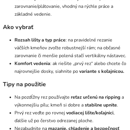
v
zarovnanie/plátovanie, vhodný na rýchle práce a
k
základné vedenie.
y
v
Ako vybrať
ý
p
Rozsah lišty a typ práce
: na pravidelné rezanie
i
s
väčších kmeňov zvoľte robustnejší rám; na občasné
u
zarovnanie či menšie polená stačí vertikálny nástavec.
Komfort vedenia
: ak riešite „prvý rez“ alebo chcete čo
najrovnejšie dosky, siahnite po
variante s koľajnicou.
Tipy na použitie
Na pozdĺžny rez používajte
reťaz určenú na ripping
a
výkonnejšiu pílu; kmeň si dobre a
stabilne upnite
.
Prvý rez veďte po rovnej
vodiacej lište/koľajnici
,
ďalšie už po čerstvo odrezanej ploche.
Nezabudnite na
mazanie, chladenie a bezpečnosť