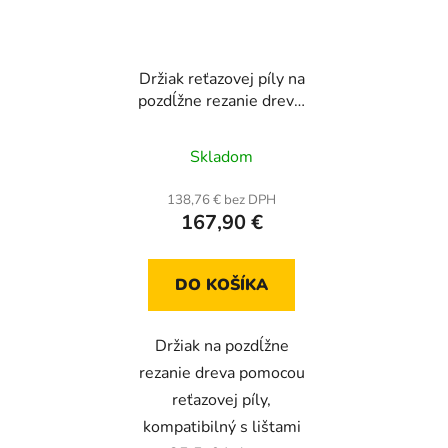
Držiak reťazovej píly na
pozdĺžne rezanie dreva,
pre lištu 36–91 cm,
hrúbka rezu 0,5–30 cm,
Skladom
vodiaca koľajnica 274,5
cm
138,76 € bez DPH
167,90 €
DO KOŠÍKA
Držiak na pozdĺžne
rezanie dreva pomocou
reťazovej píly,
kompatibilný s lištami