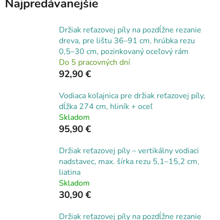
Najpredávanejšie
Držiak reťazovej píly na pozdĺžne rezanie
dreva, pre lištu 36–91 cm, hrúbka rezu
0,5–30 cm, pozinkovaný oceľový rám
Do 5 pracovných dní
92,90 €
Vodiaca koľajnica pre držiak reťazovej píly,
dĺžka 274 cm, hliník + oceľ
Skladom
95,90 €
Držiak reťazovej píly – vertikálny vodiaci
nadstavec, max. šírka rezu 5,1–15,2 cm,
liatina
Skladom
30,90 €
Držiak reťazovej píly na pozdĺžne rezanie