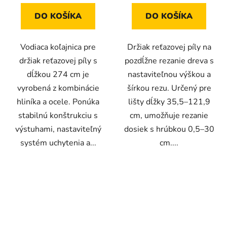
DO KOŠÍKA
DO KOŠÍKA
Vodiaca koľajnica pre
Držiak reťazovej píly na
držiak reťazovej píly s
pozdĺžne rezanie dreva s
dĺžkou 274 cm je
nastaviteľnou výškou a
vyrobená z kombinácie
šírkou rezu. Určený pre
hliníka a ocele. Ponúka
lišty dĺžky 35,5–121,9
stabilnú konštrukciu s
cm, umožňuje rezanie
výstuhami, nastaviteľný
dosiek s hrúbkou 0,5–30
systém uchytenia a...
cm....