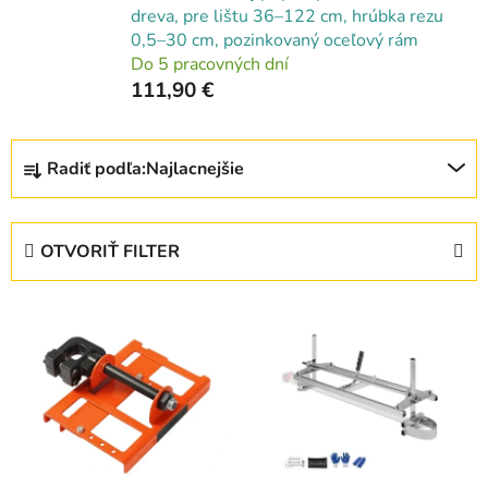
dreva, pre lištu 36–122 cm, hrúbka rezu
0,5–30 cm, pozinkovaný oceľový rám
Do 5 pracovných dní
111,90 €
R
Radiť podľa:
Najlacnejšie
a
d
e
OTVORIŤ FILTER
n
i
V
e
ý
p
p
r
i
o
s
d
p
u
r