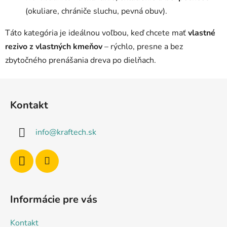
(okuliare, chrániče sluchu, pevná obuv).
Táto kategória je ideálnou voľbou, keď chcete mať
vlastné
rezivo z vlastných kmeňov
– rýchlo, presne a bez
zbytočného prenášania dreva po dielňach.
Z
á
Kontakt
p
ä
info
@
kraftech.sk
t
i
e
Informácie pre vás
Kontakt