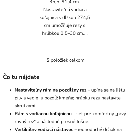
35,5–91,4 cm.
Nastaviteľná vodiaca
koľajnica s dĺžkou 274,5
cm umožňuje rezy s
hrúbkou 0,5–30 cm....
5
položiek celkom
O
v
l
Čo tu nájdete
á
d
Nastaviteľný rám na pozdĺžny rez
– upína sa na lištu
a
píly a vedie ju pozdĺž kmeňa; hrúbku rezu nastavíte
c
skrutkami.
i
Rám s vodiacou koľajnicou
e
– set pre komfortný „prvý
p
rovný rez“ a následné presné fošne.
r
Vertikálny vodiaci nástavec
– jednoduchý držiak na