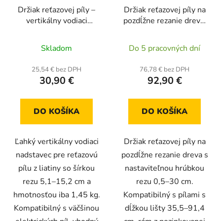
k
Držiak reťazovej píly –
Držiak reťazovej píly na
o
t
vertikálny vodiaci
pozdĺžne rezanie dreva,
d
o
nadstavec, max. šírka
pre lištu 36–91 cm,
u
v
rezu 5,1–15,2 cm,
hrúbka rezu 0,5–30 cm,
Skladom
Do 5 pracovných dní
k
liatina
pozinkovaný oceľový
t
rám
25,54 € bez DPH
76,78 € bez DPH
o
30,90 €
92,90 €
v
DO KOŠÍKA
DO KOŠÍKA
Ľahký vertikálny vodiaci
Držiak reťazovej píly na
nadstavec pre reťazovú
pozdĺžne rezanie dreva s
pílu z liatiny so šírkou
nastaviteľnou hrúbkou
rezu 5,1–15,2 cm a
rezu 0,5–30 cm.
hmotnosťou iba 1,45 kg.
Kompatibilný s pílami s
Kompatibilný s väčšinou
dĺžkou lišty 35,5–91,4