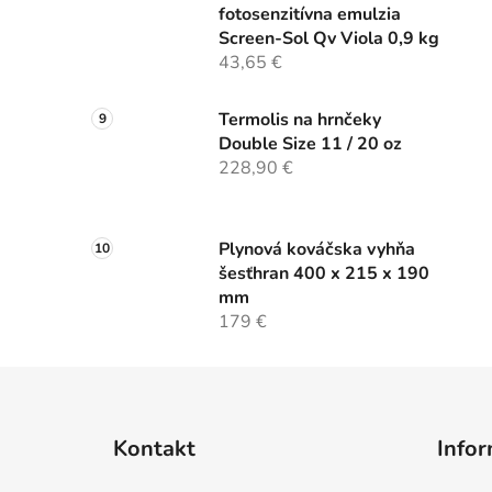
fotosenzitívna emulzia
Screen-Sol Qv Viola 0,9 kg
43,65 €
Termolis na hrnčeky
Double Size 11 / 20 oz
228,90 €
Plynová kováčska vyhňa
šesťhran 400 x 215 x 190
mm
179 €
Z
á
Kontakt
Infor
p
ä