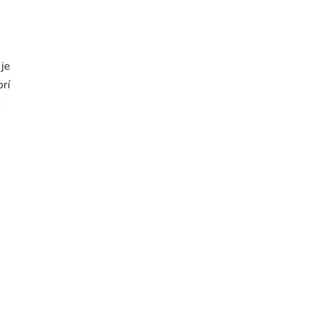
 je
orí
i