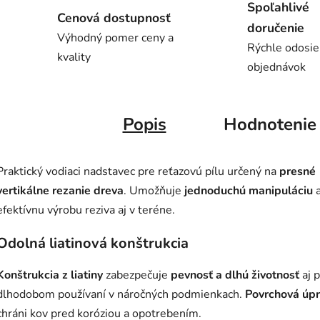
Spoľahlivé
Cenová dostupnosť
doručenie
Výhodný pomer ceny a
Rýchle odosie
kvality
objednávok
Popis
Hodnotenie
Praktický vodiaci nadstavec pre reťazovú pílu určený na
presné
vertikálne rezanie dreva
. Umožňuje
jednoduchú manipuláciu
efektívnu výrobu reziva aj v teréne.
Odolná liatinová konštrukcia
Konštrukcia z liatiny
zabezpečuje
pevnosť a dlhú životnosť
aj p
dlhodobom používaní v náročných podmienkach.
Povrchová úp
chráni kov pred koróziou a opotrebením.