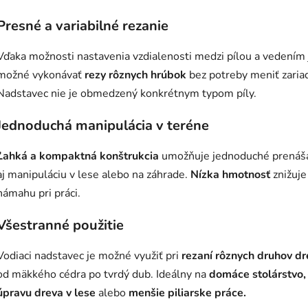
Presné a variabilné rezanie
Vďaka možnosti nastavenia vzdialenosti medzi pílou a vedením 
možné vykonávať
rezy rôznych hrúbok
bez potreby meniť zaria
Nadstavec nie je obmedzený konkrétnym typom píly.
Jednoduchá manipulácia v teréne
Ľahká a kompaktná konštrukcia
umožňuje jednoduché prenáš
aj manipuláciu v lese alebo na záhrade.
Nízka hmotnosť
znižuje
námahu pri práci.
Všestranné použitie
Vodiaci nadstavec je možné využiť pri
rezaní rôznych druhov dr
od mäkkého cédra po tvrdý dub. Ideálny na
domáce stolárstvo,
úpravu dreva v lese
alebo
menšie piliarske práce.