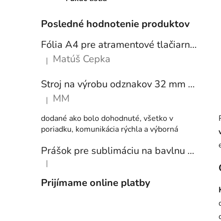
Posledné hodnotenie produktov
Fólia A4 pre atramentové tlačiarne - sada 10 ks
Matúš Cepka
|
Hodnotenie produktu je 5 z 5 hviezdičiek.
Stroj na výrobu odznakov 32 mm a 58 mm + 250 ks odznakov
MM
|
Hodnotenie produktu je 5 z 5 hviezdičiek.
dodané ako bolo dohodnuté, všetko v
poriadku, komunikácia rýchla a výborná
Prášok pre sublimáciu na bavlnu 1 kg
|
Hodnotenie produktu je 5 z 5 hviezdičiek.
Prijímame online platby