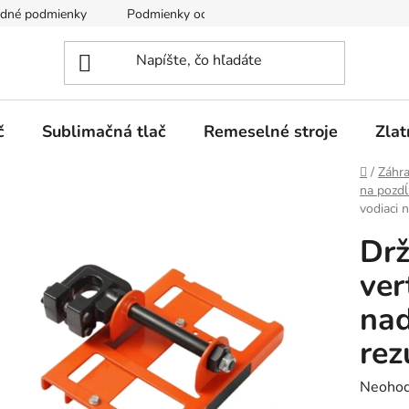
dné podmienky
Podmienky ochrany osobných údajov
č
Sublimačná tlač
Remeselné stroje
Zlat
Domov
/
Záhr
na pozdĺ
vodiaci n
Drž
ver
nad
rez
Prieme
Neohod