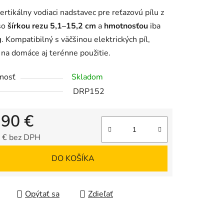
enie
ertikálny vodiaci nadstavec pre reťazovú pílu z
tu
 so
šírkou rezu 5,1–15,2 cm
a
hmotnosťou
iba
g
. Kompatibilný s väčšinou elektrických píl,
na domáce aj terénne použitie.
nosť
Skladom
iek.
DRP152
,90 €
 € bez DPH
tková cena:
DO KOŠÍKA
Opýtať sa
Zdieľať