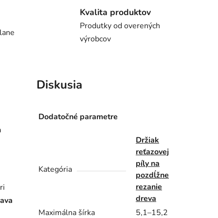
Kvalita produktov
Produtky od overených
lane
výrobcov
Diskusia
Dodatočné parametre
a
Držiak
reťazovej
píly na
Kategória
pozdĺžne
rezanie
ri
dreva
rava
Maximálna šírka
5,1–15,2