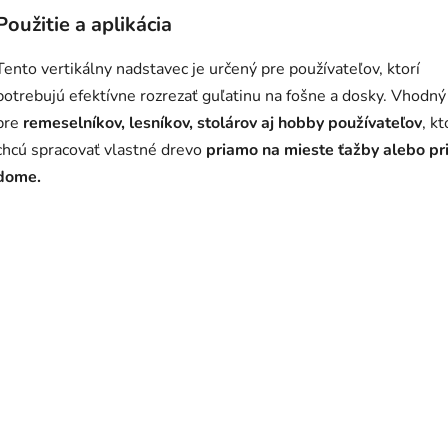
Použitie a aplikácia
Tento vertikálny nadstavec je určený pre používateľov, ktorí
potrebujú efektívne rozrezať guľatinu na fošne a dosky. Vhodný
pre
remeselníkov, lesníkov, stolárov aj hobby používateľov
, kt
chcú spracovať vlastné drevo
priamo na mieste ťažby alebo pr
dome.