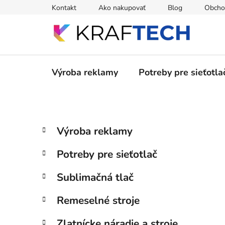
Prejsť
Kontakt
Ako nakupovať
Blog
Obcho
na
obsah
Výroba reklamy
Potreby pre sieťotla
B
K
Preskočiť
Výroba reklamy
a
kategórie
o
t
č
Potreby pre sieťotlač
e
n
g
ý
Sublimačná tlač
ó
p
r
Remeselné stroje
i
a
e
n
Zlatnícke náradie a stroje