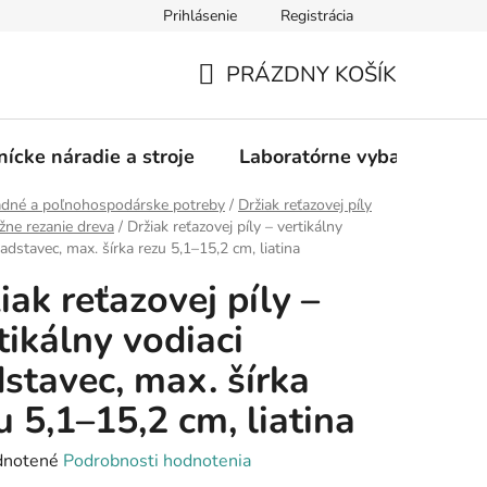
Prihlásenie
Registrácia
PRÁZDNY KOŠÍK
NÁKUPNÝ
KOŠÍK
nícke náradie a stroje
Laboratórne vybavenie
adné a poľnohospodárske potreby
/
Držiak reťazovej píly
žne rezanie dreva
/
Držiak reťazovej píly – vertikálny
adstavec, max. šírka rezu 5,1–15,2 cm, liatina
iak reťazovej píly –
tikálny vodiaci
stavec, max. šírka
u 5,1–15,2 cm, liatina
rné
notené
Podrobnosti hodnotenia