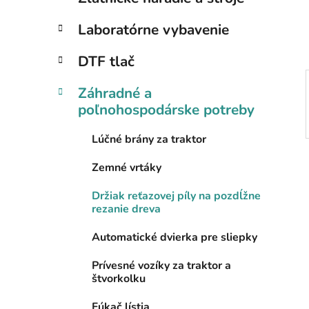
e
l
Laboratórne vybavenie
DTF tlač
Záhradné a
poľnohospodárske potreby
Lúčné brány za traktor
Zemné vrtáky
Držiak reťazovej píly na pozdĺžne
rezanie dreva
Automatické dvierka pre sliepky
Prívesné vozíky za traktor a
štvorkolku
Fúkač lístia