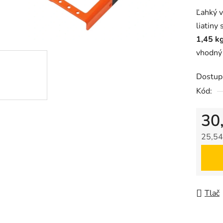
hodnot
Ľahký v
produk
liatiny
je
1,45 k
0,0
vhodný 
z
5
Dostup
hviezdič
Kód:
30
25,54
Jedno
Tlač