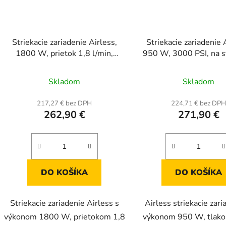
Striekacie zariadenie Airless,
Striekacie zariadenie 
1800 W, prietok 1,8 l/min,
950 W, 3000 PSI, na s
striekacia pištoľ + hadica
vozíkom, striekacia p
hadica
Skladom
Skladom
217,27 € bez DPH
224,71 € bez DP
262,90 €
271,90 €
DO KOŠÍKA
DO KOŠÍKA
Striekacie zariadenie Airless s
Airless striekacie zari
výkonom 1800 W, prietokom 1,8
výkonom 950 W, tlak