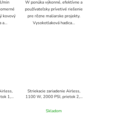
 l/min
W ponúka výkonné, efektívne a
vnomerné
používateľsky prívetivé riešenie
ný kovový
pre rôzne maliarske projekty.
 a...
Vysokotlaková hadica...
Airless,
Striekacie zariadenie Airless,
tok 1,8
1100 W, 2000 PSI, prietok 2,0
ránové),
l/min, na vozíku (membránové),
a a
pištoľ + 9 m hadica a
Skladom
č
predlžovacia tyč