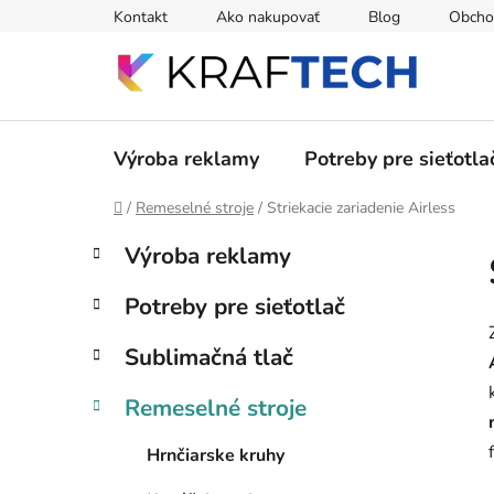
Prejsť
Kontakt
Ako nakupovať
Blog
Obcho
na
obsah
Výroba reklamy
Potreby pre sieťotla
Domov
/
Remeselné stroje
/
Striekacie zariadenie Airless
B
K
Preskočiť
Výroba reklamy
a
kategórie
o
t
č
Potreby pre sieťotlač
e
n
g
ý
Sublimačná tlač
ó
p
r
Remeselné stroje
i
a
e
n
Hrnčiarske kruhy
e