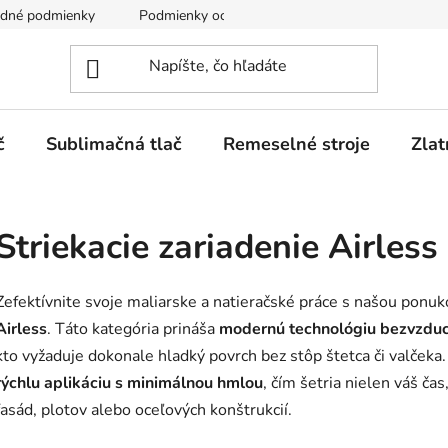
dné podmienky
Podmienky ochrany osobných údajov
č
Sublimačná tlač
Remeselné stroje
Zlat
Striekacie zariadenie Airless
Zefektívnite svoje maliarske a natieračské práce s našou ponu
Airless
. Táto kategória prináša
modernú technológiu bezvzduc
kto vyžaduje dokonale hladký povrch bez stôp štetca či valček
rýchlu aplikáciu s minimálnou hmlou
, čím šetria nielen váš čas
fasád, plotov alebo oceľových konštrukcií.