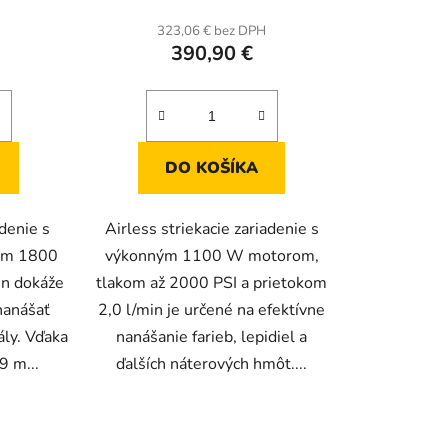
H
323,06 € bez DPH
390,90 €
DO KOŠÍKA
denie s
Airless striekacie zariadenie s
om 1800
výkonným 1100 W motorom,
in dokáže
tlakom až 2000 PSI a prietokom
nanášať
2,0 l/min je určené na efektívne
ály. Vďaka
nanášanie farieb, lepidiel a
9 m...
ďalších náterových hmôt....