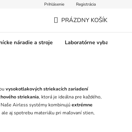
Prihlásenie
Registrácia
PRÁZDNY KOŠÍK
NÁKUPNÝ
KOŠÍK
nícke náradie a stroje
Laboratórne vybavenie
kou
vysokotlakových striekacích zariadení
hového striekania
, ktorá je ideálna pre každého,
a. Naše Airless systémy kombinujú
extrémne
, ale aj spotrebu materiálu pri maľovaní stien,