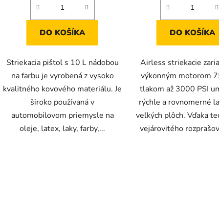
DO KOŠÍKA
DO KOŠÍKA
Striekacia pištoľ s 10 L nádobou
Airless striekacie zari
na farbu je vyrobená z vysoko
výkonným motorom 7
kvalitného kovového materiálu. Je
tlakom až 3000 PSI u
široko používaná v
rýchle a rovnomerné l
automobilovom priemysle na
veľkých plôch. Vďaka te
oleje, latex, laky, farby,...
vejárovitého rozprašova