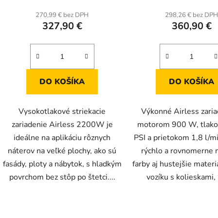
270,99 € bez DPH
298,26 € bez DP
327,90 €
360,90 €
DO KOŠÍKA
DO KOŠÍKA
Vysokotlakové striekacie
Výkonné Airless zaria
zariadenie Airless 2200W je
motorom 900 W, tlak
ideálne na aplikáciu rôznych
PSI a prietokom 1,8 l/m
náterov na veľké plochy, ako sú
rýchlo a rovnomerne 
fasády, ploty a nábytok, s hladkým
farby aj hustejšie materi
povrchom bez stôp po štetci....
vozíku s kolieskami, 