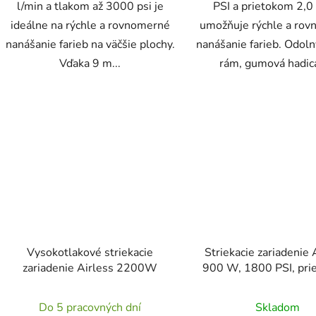
l/min a tlakom až 3000 psi je
PSI a prietokom 2,0
ideálne na rýchle a rovnomerné
umožňuje rýchle a ro
nanášanie farieb na väčšie plochy.
nanášanie farieb. Odol
Vďaka 9 m...
rám, gumová hadica
Vysokotlakové striekacie
Striekacie zariadenie 
zariadenie Airless 2200W
900 W, 1800 PSI, prie
l/min, na vozíku (memb
pištoľ + 9 m hadic
Do 5 pracovných dní
Skladom
predlžovacia ty