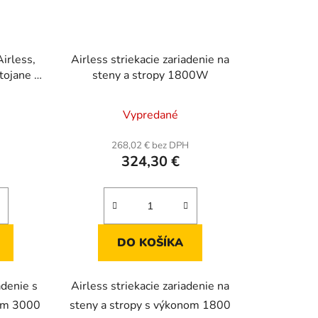
Airless,
Airless striekacie zariadenie na
tojane s
steny a stropy 1800W
ištoľ +
Vypredané
H
268,02 € bez DPH
324,30 €
DO KOŠÍKA
adenie s
Airless striekacie zariadenie na
om 3000
steny a stropy s výkonom 1800