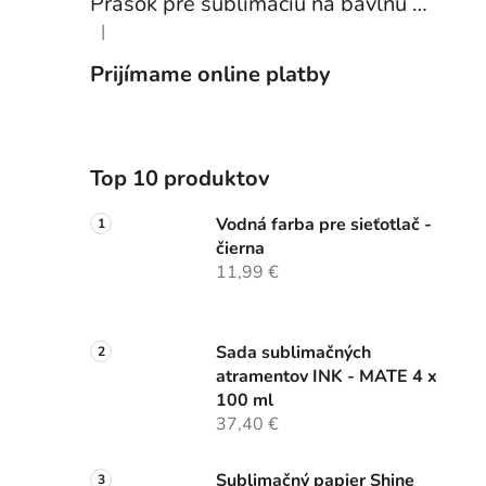
Prášok pre sublimáciu na bavlnu 1 kg
|
Hodnotenie produktu je 5 z 5 hviezdičiek.
Prijímame online platby
Top 10 produktov
Vodná farba pre sieťotlač -
čierna
11,99 €
Sada sublimačných
atramentov INK - MATE 4 x
100 ml
37,40 €
Sublimačný papier Shine