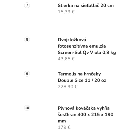
Stierka na sieťotlač 20 cm
15,39 €
Dvojzložková
fotosenzitívna emulzia
Screen-Sol Qv Viola 0,9 kg
43,65 €
Termolis na hrnčeky
Double Size 11 / 20 oz
228,90 €
Plynová kováčska vyhňa
šesťhran 400 x 215 x 190
mm
179 €