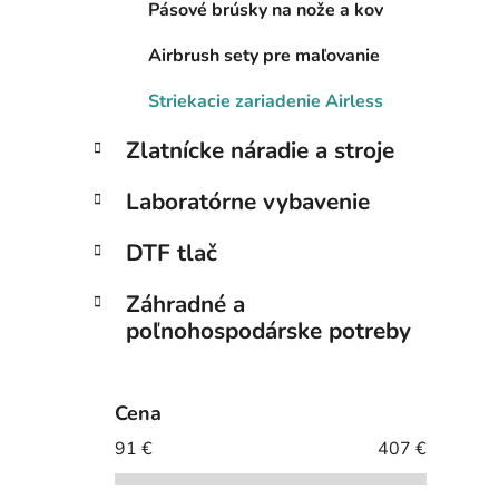
Pásové brúsky na nože a kov
Airbrush sety pre maľovanie
Striekacie zariadenie Airless
i
Zlatnícke náradie a stroje
Laboratórne vybavenie
DTF tlač
Záhradné a
poľnohospodárske potreby
Cena
91
€
407
€