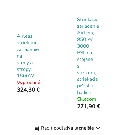
Striekacie
zariadenie
Airless,
Airless
950 W,
striekacie
3000
zariadenie
PSI, na
na
stojane
steny a
s
stropy
vozíkom,
1800W
striekacia
Vypredané
pištoľ +
324,30 €
hadica
Skladom
271,90 €
R
Radiť podľa:
Najlacnejšie
a