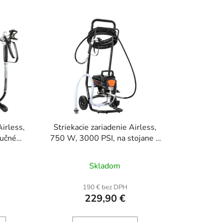
d
e
n
i
e
p
r
o
d
u
Airless,
Striekacie zariadenie Airless,
k
ručné
750 W, 3000 PSI, na stojane s
t
pištoľ +
vozíkom, striekacia pištoľ +
o
hadica
Skladom
v
H
190 € bez DPH
229,90 €