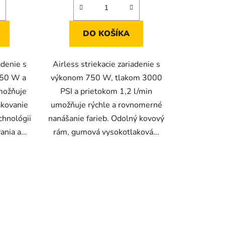
DO KOŠÍKA
adenie s
Airless striekacie zariadenie s
50 W a
výkonom 750 W, tlakom 3000
možňuje
PSI a prietokom 1,2 l/min
akovanie
umožňuje rýchle a rovnomerné
chnológii
nanášanie farieb. Odolný kovový
nia a...
rám, gumová vysokotlaková...