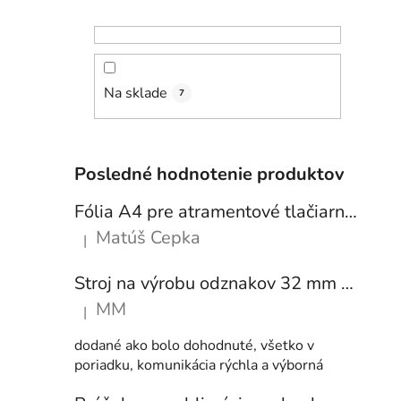
Na sklade
7
Posledné hodnotenie produktov
Fólia A4 pre atramentové tlačiarne - sada 10 ks
Matúš Cepka
|
Hodnotenie produktu je 5 z 5 hviezdičiek.
Stroj na výrobu odznakov 32 mm a 58 mm + 250 ks odznakov
MM
|
Hodnotenie produktu je 5 z 5 hviezdičiek.
dodané ako bolo dohodnuté, všetko v
poriadku, komunikácia rýchla a výborná