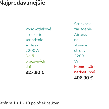
Najpredávanejšie
Striekacie
Vysokotlakové
zariadenie
striekacie
Airless
zariadenie
na
Airless
steny a
2200W
stropy
Do 5
2200
pracovných
W
dní
Momentálne
327,90 €
nedostupné
406,90 €
Stránka
1
z
1
-
10
položiek celkom