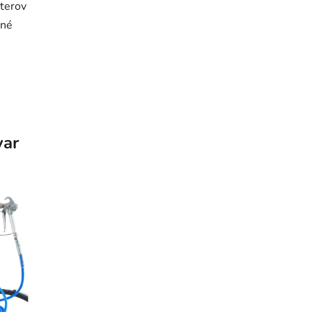
áterov
ené
var