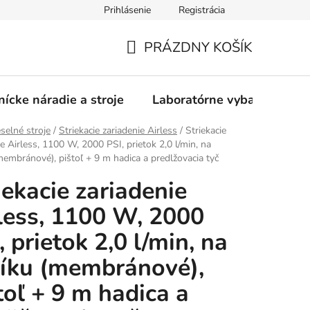
Prihlásenie
Registrácia
PRÁZDNY KOŠÍK
NÁKUPNÝ
KOŠÍK
nícke náradie a stroje
Laboratórne vybavenie
elné stroje
/
Striekacie zariadenie Airless
/
Striekacie
ie Airless, 1100 W, 2000 PSI, prietok 2,0 l/min, na
membránové), pištoľ + 9 m hadica a predlžovacia tyč
iekacie zariadenie
less, 1100 W, 2000
, prietok 2,0 l/min, na
íku (membránové),
toľ + 9 m hadica a