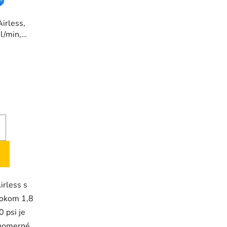
Airless,
l/min,
hadica
H
irless s
okom 1,8
 psi je
vnomerné