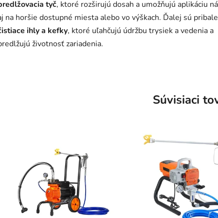
predlžovacia tyč
, ktoré rozširujú dosah a umožňujú aplikáciu n
aj na horšie dostupné miesta alebo vo výškach. Ďalej sú pribal
čistiace ihly a kefky
, ktoré uľahčujú údržbu trysiek a vedenia a
predlžujú životnosť zariadenia.
Súvisiaci to