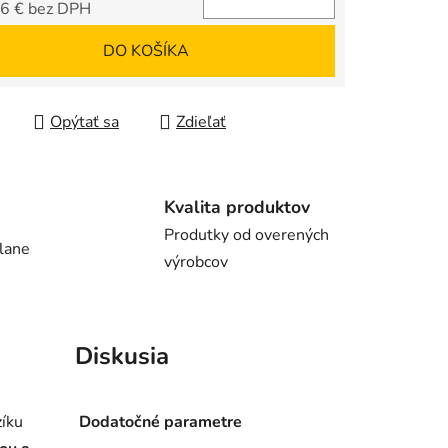
6 € bez DPH
tková cena:
DO KOŠÍKA
Opýtať sa
Zdieľať
Kvalita produktov
Produtky od overených
lane
výrobcov
Diskusia
zíku
Dodatočné parametre