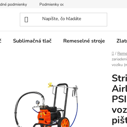
dné podmienky
Podmienky ochrany osobných údajov
č
Sublimačná tlač
Remeselné stroje
Zlat
Domov
/
Remes
zariaden
vozíku (
Str
Air
PSI
voz
piš