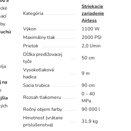
ou a
Striekacie
ické
Kategória
zariadenie
ací
Airless
eby
Výkon
1100 W
duchú
Maximálny tlak
2000 PSI
Prietok
2,0 l/min
Dĺžka predlžovacej
50 cm
tyče
víja
Vysokotlaková
9 m
hadica
j na
Sacia trubica
90 cm
s
0 – 40
Rozsah tlakomeru
jšia
MPa
kých
Ročný objem farby
90 000 l
Hmotnosť (vrátane
31,9 kg
príslušenstva)