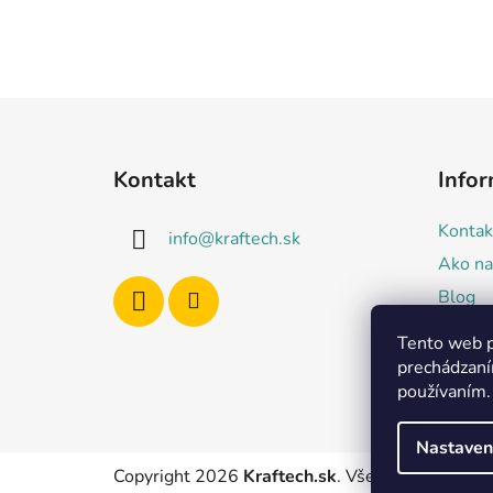
Z
á
Kontakt
Infor
p
ä
Kontak
info
@
kraftech.sk
t
Ako na
i
Blog
e
Obcho
Tento web p
Podmie
prechádzaní
údajov
používaním.
Nastaven
Copyright 2026
Kraftech.sk
. Všetky práva vyhr