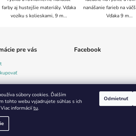
farby aj hustejšie materiály. Vďaka
nanášanie farieb na väčš
vozíku s kolieskami, 9 m...
Vďaka 9 m...
mácie pre vás
Facebook
t
kupovať
dné podmienky
oužíva súbory cookies. Ďalším
Odmietnuť
nky ochrany osobných
m tohto webu vyjadrujete súhlas s ich
 Viac informácií
tu
.
ie
adené.