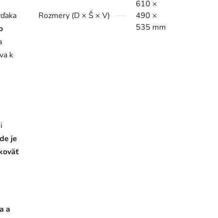
610 ×
vďaka
Rozmery (D × Š × V)
490 ×
535 mm
o
a
eva k
i
de je
koväť
a a