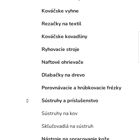
e
l
Kováčske vyhne
Rezačky na textil
Kováčske kovadliny
Ryhovacie stroje
Naftové ohrievače
Dlabačky na drevo
Porovnávacie a hrúbkovacie frézky
Sústruhy a príslušenstvo
Sústruhy na kov
Skľučovadlá na sústruh
Nástroje na spracovanie kože