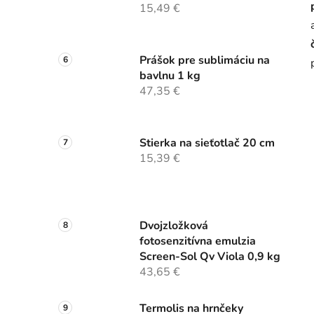
15,49 €
Prášok pre sublimáciu na
bavlnu 1 kg
47,35 €
Stierka na sieťotlač 20 cm
15,39 €
Dvojzložková
fotosenzitívna emulzia
Screen-Sol Qv Viola 0,9 kg
43,65 €
Termolis na hrnčeky