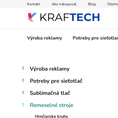
Prejsť
Kontakt
Ako nakupovať
Blog
Obcho
na
obsah
Výroba reklamy
Potreby pre sieťotla
B
K
Preskočiť
Výroba reklamy
a
kategórie
o
t
č
Potreby pre sieťotlač
e
n
g
ý
Sublimačná tlač
ó
p
r
Remeselné stroje
i
a
e
n
Hrnčiarske kruhy