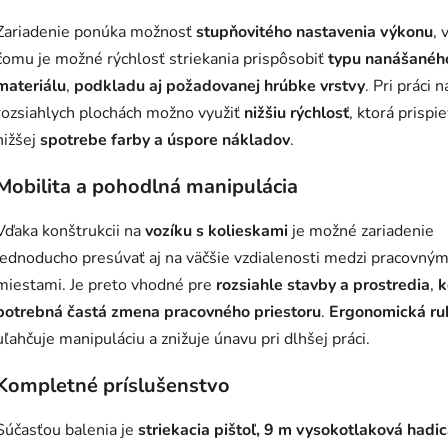
Zariadenie ponúka možnosť
stupňovitého nastavenia výkonu
, 
čomu je možné rýchlosť striekania prispôsobiť
typu nanášanéh
materiálu
,
podkladu aj požadovanej hrúbke vrstvy
. Pri práci n
rozsiahlych plochách možno využiť
nižšiu rýchlosť
, ktorá prispi
nižšej
spotrebe farby a úspore nákladov
.
Mobilita a pohodlná manipulácia
Vďaka konštrukcii na
vozíku s kolieskami
je možné zariadenie
jednoducho presúvať aj na väčšie vzdialenosti medzi pracovným
miestami. Je preto vhodné pre
rozsiahle stavby a prostredia
,
k
potrebná častá zmena
pracovného priestoru
.
Ergonomická ru
uľahčuje manipuláciu a znižuje únavu pri dlhšej práci.
Kompletné príslušenstvo
Súčasťou balenia je
striekacia pištoľ, 9 m vysokotlaková hadic