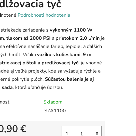
dlžovacia tyč
rné
notené
Podrobnosti hodnotenia
enie
 striekacie zariadenie s
výkonným 1100 W
tu
om
,
tlakom až 2000 PSI
a
prietokom 2,0 l/min
je
na efektívne nanášanie farieb, lepidiel a ďalších
vých hmôt. Vďaka
vozíku s kolieskami, 9 m
 striekacej pištoli a predlžovacej tyči
je vhodné
edné aj veľké projekty, kde sa vyžaduje rýchle a
iek.
erné pokrytie plôch.
Súčasťou balenia je aj
a sada
, ktorá uľahčuje údržbu.
nosť
Skladom
SZA1100
0,90 €