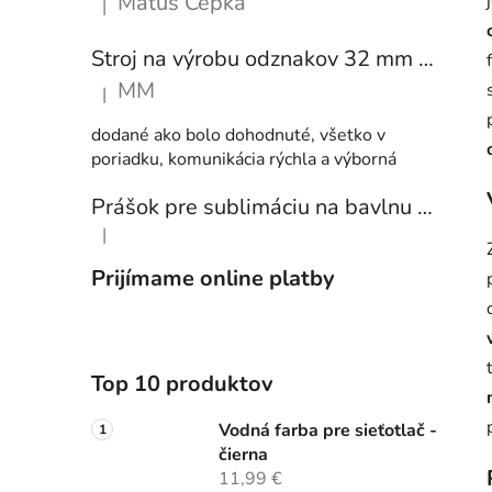
Matúš Cepka
|
Hodnotenie produktu je 5 z 5 hviezdičiek.
Stroj na výrobu odznakov 32 mm a 58 mm + 250 ks odznakov
MM
|
Hodnotenie produktu je 5 z 5 hviezdičiek.
dodané ako bolo dohodnuté, všetko v
poriadku, komunikácia rýchla a výborná
Prášok pre sublimáciu na bavlnu 1 kg
|
Hodnotenie produktu je 5 z 5 hviezdičiek.
Prijímame online platby
Top 10 produktov
Vodná farba pre sieťotlač -
čierna
11,99 €