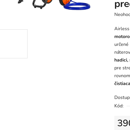
pre
Prieme
Neohod
hodnot
Airless
produk
motor
je
určené 
0,0
nátero
z
hadici,
5
pre str
hviezdič
rovnom
čistiac
Dostup
Kód:
39