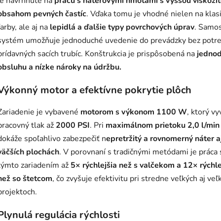
je navrhnuté na
prácu s náterovými hmotami s vyššou viskozit
obsahom
pevných častíc
. Vďaka tomu je vhodné nielen na klas
farby, ale aj na
lepidlá a ďalšie typy povrchových úprav
. Samos
systém umožňuje jednoduché uvedenie do prevádzky bez potr
prídavných sacích trubíc. Konštrukcia je prispôsobená na
jedno
obsluhu a nízke nároky na údržbu.
Výkonný motor a efektívne pokrytie plôch
Zariadenie je vybavené
motorom s výkonom 1100 W
, ktorý vy
pracovný tlak až
2000 PSI
. Pri
maximálnom prietoku 2,0 l/min
dokáže spoľahlivo zabezpečiť n
epretržitý a rovnomerný náter a
väčších plochách
. V porovnaní s tradičnými metódami je práca 
týmto zariadením až
5× rýchlejšia než s valčekom a 12× rýchle
než so štetcom
, čo zvyšuje efektivitu pri stredne veľkých aj veľ
projektoch.
Plynulá regulácia rýchlosti