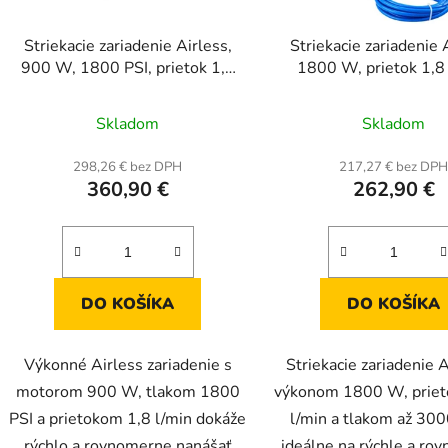
Striekacie zariadenie Airless,
Striekacie zariadenie 
900 W, 1800 PSI, prietok 1,8
1800 W, prietok 1,8 
l/min, na vozíku (membránové),
striekacia pištoľ + 
pištoľ + 9 m hadica a
Skladom
Skladom
predlžovacia tyč
298,26 € bez DPH
217,27 € bez DP
360,90 €
262,90 €
DO KOŠÍKA
DO KOŠÍKA
Výkonné Airless zariadenie s
Striekacie zariadenie A
motorom 900 W, tlakom 1800
výkonom 1800 W, priet
PSI a prietokom 1,8 l/min dokáže
l/min a tlakom až 3000
rýchlo a rovnomerne nanášať
ideálne na rýchle a ro