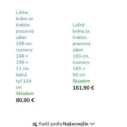
Lúčna
brána za
traktor,
Lučná
pracovný
brána za
záber
traktor,
188 cm,
pracovný
rozmery
záber
188 ×
183 cm,
199 ×
rozmery
11 cm,
183 ×
ťažná
50 cm
tyč 104
Skladom
cm
161,90 €
Skladom
80,90 €
R
Radiť podľa:
Najlacnejšie
a