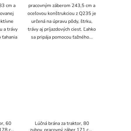
83 cm a
pracovným záberom 243,5 cm a
kovanej
oceľovou konštrukciou z Q235 je
ektívne
určená na úpravu pôdy, štrku,
u a trávy
trávy aj príjazdových ciest. Ľahko
 ťahania
sa pripája pomocou ťažného...
or, 60
Lúčná brána za traktor, 80
 178 cm,
zubov, pracovný záber 171 cm,