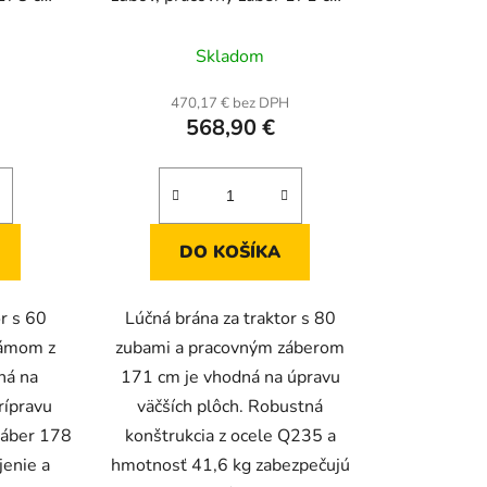
 11 cm
rozmery 170,7 × 121,9 × 11 cm
Skladom
H
470,17 € bez DPH
568,90 €
DO KOŠÍKA
r s 60
Lúčná brána za traktor s 80
rámom z
zubami a pracovným záberom
ná na
171 cm je vhodná na úpravu
rípravu
väčších plôch. Robustná
záber 178
konštrukcia z ocele Q235 a
jenie a
hmotnosť 41,6 kg zabezpečujú