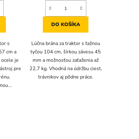
DO KOŠÍKA
tor s
Lúčna brána za traktor s ťažnou
67 cm a
tyčou 104 cm, šírkou závesu 45
 ocele je
mm a možnosťou zaťaženia až
ástroj pre
22,7 kg. Vhodná na údržbu ciest,
rénu.
trávnikov aj pôdne práce.
nou...