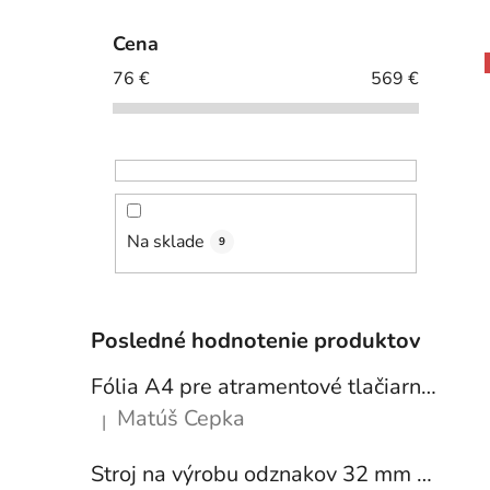
Cena
76
€
569
€
i
Na sklade
9
Posledné hodnotenie produktov
Fólia A4 pre atramentové tlačiarne - sada 10 ks
Matúš Cepka
|
Hodnotenie produktu je 5 z 5 hviezdičiek.
Stroj na výrobu odznakov 32 mm a 58 mm + 250 ks odznakov