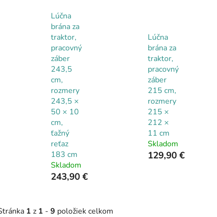
Lúčna
brána za
traktor,
Lúčna
pracovný
brána za
záber
traktor,
243,5
pracovný
cm,
záber
rozmery
215 cm,
243,5 ×
rozmery
50 × 10
215 ×
cm,
212 ×
ťažný
11 cm
reťaz
Skladom
183 cm
129,90 €
Skladom
243,90 €
Stránka
1
z
1
-
9
položiek celkom