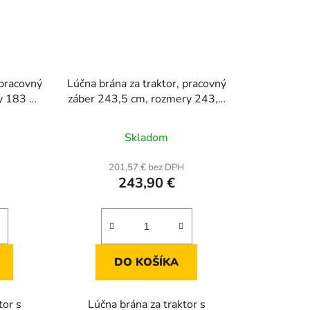
 pracovný
Lúčna brána za traktor, pracovný
y 183 ×
záber 243,5 cm, rozmery 243,5
× 50 × 10 cm, ťažný reťaz 183
cm
Skladom
H
201,57 € bez DPH
243,90 €
DO KOŠÍKA
tor s
Lúčna brána za traktor s