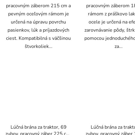
pracovným záberom 215 cm a
pracovným záberom 1
pevným oceľovým rámom je
rámom z práškovo la
určená na úpravu povrchu
ocele je určená na ef
pasienkov, lúk a príjazdových
zarovnávanie pôdy, štrk
ciest. Kompatibilná s väčšinou
pomocou jednoduchého
štvorkoliek...
za...
Lúčná brána za traktor, 69
Lúčná brána za trakt
zubov, pracovný záber 225 cm,
zubov, pracovný záber