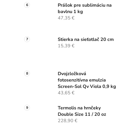
Prášok pre sublimáciu na
bavlnu 1 kg
47,35 €
Stierka na sieťotlač 20 cm
15,39 €
Dvojzložková
fotosenzitívna emulzia
Screen-Sol Qv Viola 0,9 kg
43,65 €
Termolis na hrnčeky
Double Size 11 / 20 oz
228,90 €