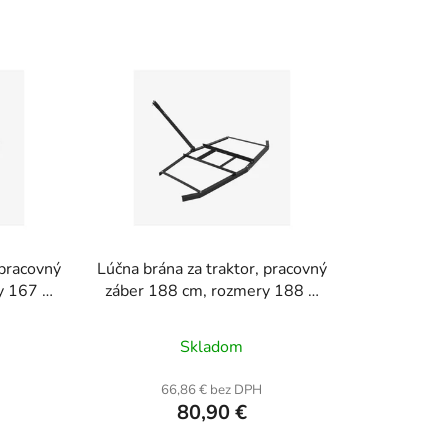
d
e
n
i
e
p
r
o
d
u
 pracovný
Lúčna brána za traktor, pracovný
k
y 167 ×
záber 188 cm, rozmery 188 ×
t
199 × 11 cm, ťažná tyč 104 cm
o
Skladom
v
66,86 € bez DPH
80,90 €