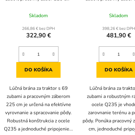
rozmery 225 × 114 × 11 cm
rozmery 178 × 147 ×
Skladom
Skladom
266,86 € bez DPH
398,26 € bez DP
322,90 €
481,90 €
DO KOŠÍKA
DO KOŠÍKA
Lúčná brána za traktor s 69
Lúčná brána za trakto
zubami a pracovným záberom
zubami a robustným 
225 cm je určená na efektívne
ocele Q235 je vhod
vyrovnanie a spracovanie pôdy.
zarovnanie terénu a p
Robustná konštrukcia z ocele
pôdy. Ponúka pracovný 
Q235 a jednoduché pripojenie...
cm, jednoduché pripo