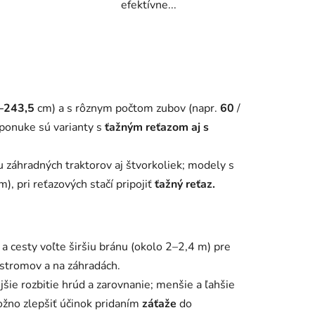
efektívne...
–243,5
cm) a s rôznym počtom zubov (napr.
60
/
V ponuke sú varianty s
ťažným reťazom aj s
 záhradných traktorov aj štvorkoliek; modely s
), pri reťazových stačí pripojiť
ťažný reťaz.
 a cesty voľte širšiu bránu (okolo 2–2,4 m) pre
 stromov a na záhradách.
jšie rozbitie hrúd a zarovnanie; menšie a ľahšie
ožno zlepšiť účinok pridaním
záťaže
do