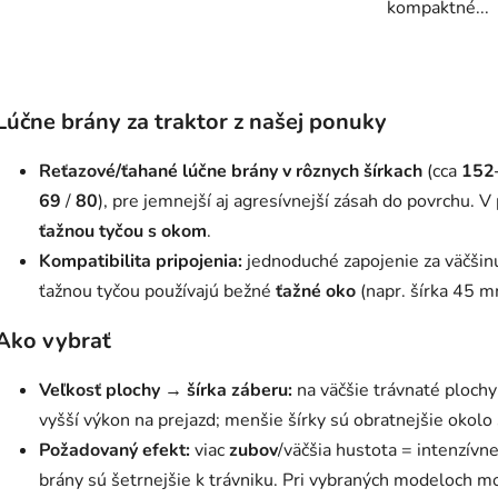
kompaktné...
O
v
Lúčne brány za traktor z našej ponuky
l
á
Reťazové/ťahané lúčne brány v rôznych šírkach
(cca
152
d
69
/
80
), pre jemnejší aj agresívnejší zásah do povrchu. 
a
c
ťažnou tyčou s okom
.
i
Kompatibilita pripojenia:
jednoduché zapojenie za väčšinu
e
ťažnou tyčou používajú bežné
ťažné oko
(napr. šírka 45 mm
p
r
Ako vybrať
v
k
Veľkosť plochy → šírka záberu:
na väčšie trávnaté plochy
y
vyšší výkon na prejazd; menšie šírky sú obratnejšie okolo
v
ý
Požadovaný efekt:
viac
zubov
/väčšia hustota = intenzívne
p
brány sú šetrnejšie k trávniku. Pri vybraných modeloch m