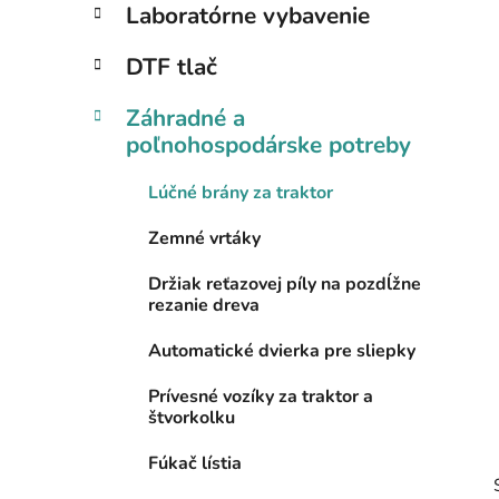
l
Laboratórne vybavenie
DTF tlač
Záhradné a
poľnohospodárske potreby
Lúčné brány za traktor
Zemné vrtáky
Držiak reťazovej píly na pozdĺžne
rezanie dreva
Automatické dvierka pre sliepky
Prívesné vozíky za traktor a
štvorkolku
Fúkač lístia