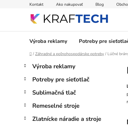
Prejsť
Kontakt
Ako nakupovať
Blog
Obcho
na
obsah
Výroba reklamy
Potreby pre sieťotla
Domov
/
Záhradné a poľnohospodárske potreby
/
Lúčné brány
B
K
Preskočiť
Výroba reklamy
a
kategórie
o
t
č
Potreby pre sieťotlač
e
n
g
ý
Sublimačná tlač
ó
p
r
Remeselné stroje
i
a
e
n
Zlatnícke náradie a stroje
e