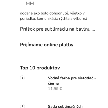
MM
|
Hodnotenie produktu je 5 z 5 hviezdičiek.
dodané ako bolo dohodnuté, všetko v
poriadku, komunikácia rýchla a výborná
Prášok pre sublimáciu na bavlnu 1 kg
|
Hodnotenie produktu je 5 z 5 hviezdičiek.
Prijímame online platby
Top 10 produktov
Vodná farba pre sieťotlač -
čierna
11,99 €
Sada sublimačných