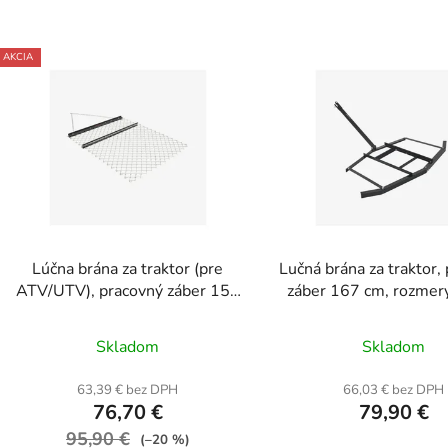
V
AKCIA
ý
p
s
p
r
o
d
Lúčna brána za traktor (pre
Lučná brána za traktor,
u
ATV/UTV), pracovný záber 152
záber 167 cm, rozmer
k
cm, rozmery 152 × 124 × 5,7
86 cm
t
cm
Skladom
Skladom
o
v
63,39 € bez DPH
66,03 € bez DPH
76,70 €
79,90 €
95,90 €
(–20 %)