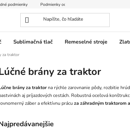
dné podmienky
Podmienky ochrany osobných údajov
č
Sublimačná tlač
Remeselné stroje
Zlat
 za traktor
Lúčné brány za traktor
Lúčne brány za traktor
na rýchle zarovnanie pôdy, rozbitie hrú
pastvinách aj príjazdových cestách. Robustná oceľová konštruk
rovnomerný záber a efektívnu prácu
za záhradným traktorom 
Najpredávanejšie