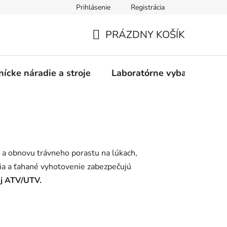
Prihlásenie
Registrácia
PRÁZDNY KOŠÍK
NÁKUPNÝ
KOŠÍK
nícke náradie a stroje
Laboratórne vybavenie
d a obnovu trávneho porastu na lúkach,
cia a ťahané vyhotovenie zabezpečujú
aj ATV/UTV.