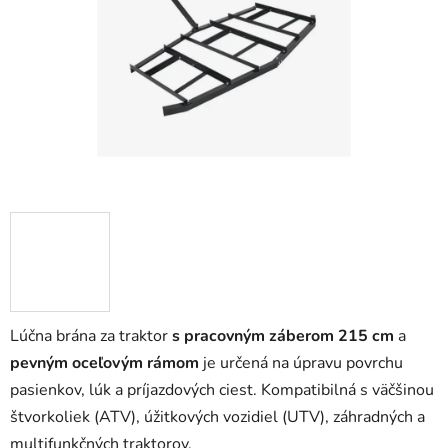
5
hviezdičiek.
Lúčna brána za traktor
s pracovným záberom 215 cm
a
pevným oceľovým rámom
je určená na úpravu povrchu
pasienkov, lúk a príjazdových ciest. Kompatibilná s väčšinou
štvorkoliek (ATV), úžitkových vozidiel (UTV), záhradných a
multifunkčných traktorov.