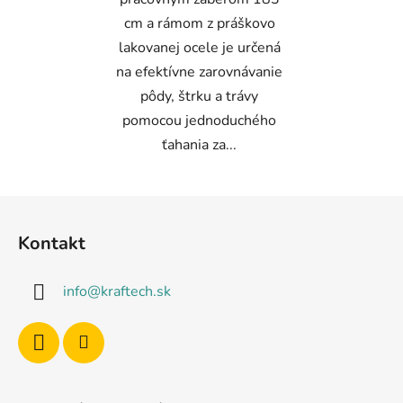
cm a rámom z práškovo
lakovanej ocele je určená
na efektívne zarovnávanie
pôdy, štrku a trávy
pomocou jednoduchého
ťahania za...
Z
á
Kontakt
p
ä
info
@
kraftech.sk
t
i
e