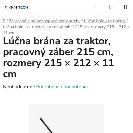
Prejsť
Hľadať
NÁKUP
na
KOŠÍK
obsah
Domov
/
Záhradné a poľnohospodárske potreby
/
Lúčné brány za traktor
/
Lúčna brána za traktor, pracovný záber 215 cm, rozmery 215 × 212 ×
11 cm
Lúčna brána za traktor,
pracovný záber 215 cm,
rozmery 215 × 212 × 11
cm
Priemerné
Neohodnotené
Podrobnosti hodnotenia
hodnotenie
produktu
je
0,0
z