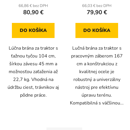
66,86 € bez DPH
66,03 € bez DPH
80,90 €
79,90 €
DO KOŠÍKA
DO KOŠÍKA
Lúčna brána za traktor s
Lučná brána za traktor s
ťažnou tyčou 104 cm,
pracovným záberom 167
šírkou závesu 45 mm a
cm a konštrukciou z
možnosťou zaťaženia až
kvalitnej ocele je
22,7 kg. Vhodná na
robustný a univerzálny
údržbu ciest, trávnikov aj
nástroj pre efektívnu
pôdne práce.
úpravu terénu.
Kompatibilná s väčšinou...