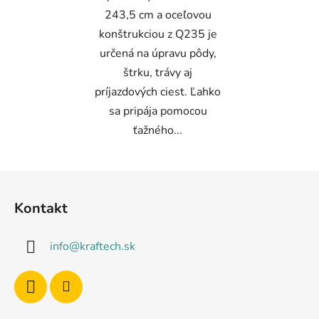
243,5 cm a oceľovou
konštrukciou z Q235 je
určená na úpravu pôdy,
štrku, trávy aj
príjazdových ciest. Ľahko
sa pripája pomocou
ťažného...
Z
á
Kontakt
p
ä
info
@
kraftech.sk
t
i
e