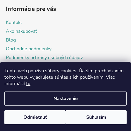
Informácie pre vás
Kontakt
Ako nakupovať
Blog
Obchodné podmienky
Podmienky ochrany osobných údajov
Tento web používa súbory cookies. Ďalším prechádzaním
Facebook
tohto webu vyjadrujete súhlas s ich používaním. Viac
informácií
tu
.
Nastavenie
Odmietnuť
Súhlasím
Vytvoril Shoptet
Copyright 2026
Kraftech.sk
. Všetky práva vyhradené.