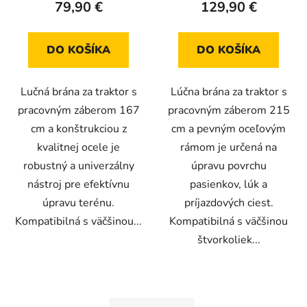
79,90 €
129,90 €
DO KOŠÍKA
DO KOŠÍKA
Lučná brána za traktor s
Lúčna brána za traktor s
pracovným záberom 167
pracovným záberom 215
cm a konštrukciou z
cm a pevným oceľovým
kvalitnej ocele je
rámom je určená na
robustný a univerzálny
úpravu povrchu
nástroj pre efektívnu
pasienkov, lúk a
úpravu terénu.
príjazdových ciest.
Kompatibilná s väčšinou...
Kompatibilná s väčšinou
štvorkoliek...