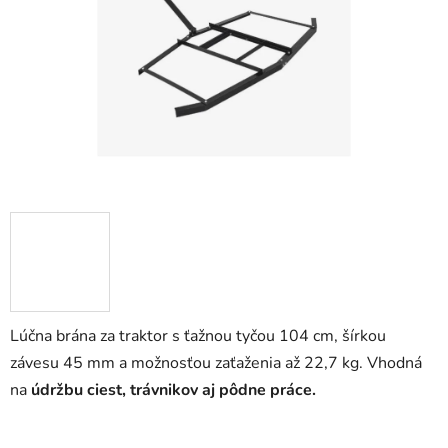
5
hviezdičiek.
Lúčna brána za traktor s ťažnou tyčou 104 cm, šírkou
závesu 45 mm a možnosťou zaťaženia až 22,7 kg. Vhodná
na
údržbu ciest, trávnikov aj pôdne práce.