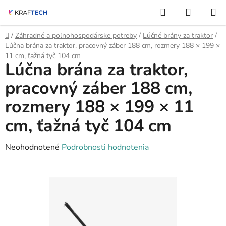
Prejsť
Hľadať
NÁKUP
na
KOŠÍK
obsah
Domov
/
Záhradné a poľnohospodárske potreby
/
Lúčné brány za traktor
/
Lúčna brána za traktor, pracovný záber 188 cm, rozmery 188 × 199 ×
11 cm, ťažná tyč 104 cm
Lúčna brána za traktor,
pracovný záber 188 cm,
rozmery 188 × 199 × 11
cm, ťažná tyč 104 cm
Priemerné
Neohodnotené
Podrobnosti hodnotenia
hodnotenie
produktu
je
0,0
z