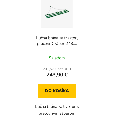
Lúčna brána za traktor,
pracovný záber 243,5
cm, rozmery 243,5 × 50
× 10 cm, ťažný reťaz
Skladom
183 cm
201,57 € bez DPH
243,90 €
DO KOŠÍKA
Lúčna brána za traktor s
pracovným záberom