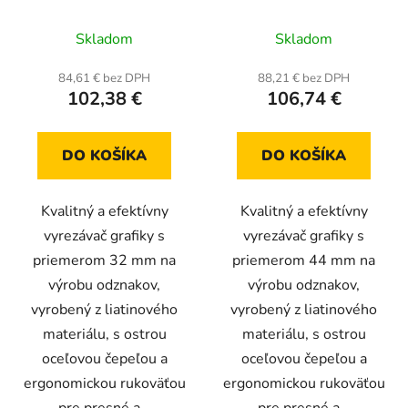
o
u
v
Skladom
Skladom
k
t
84,61 € bez DPH
88,21 € bez DPH
o
102,38 €
106,74 €
v
DO KOŠÍKA
DO KOŠÍKA
Kvalitný a efektívny
Kvalitný a efektívny
vyrezávač grafiky s
vyrezávač grafiky s
priemerom 32 mm na
priemerom 44 mm na
výrobu odznakov,
výrobu odznakov,
vyrobený z liatinového
vyrobený z liatinového
materiálu, s ostrou
materiálu, s ostrou
oceľovou čepeľou a
oceľovou čepeľou a
ergonomickou rukoväťou
ergonomickou rukoväťou