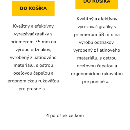
DO KOŠÍKA
DO KOŠÍKA
Kvalitný a efektívny
Kvalitný a efektívny
vyrezávač grafiky s
vyrezávač grafiky s
priemerom 58 mm na
priemerom 75 mm na
výrobu odznakov,
výrobu odznakov,
vyrobený z liatinového
vyrobený z liatinového
materiálu, s ostrou
materiálu, s ostrou
oceľovou čepeľou a
oceľovou čepeľou a
ergonomickou rukoväťou
ergonomickou rukoväťou
pre presné a...
pre presné a...
4
položiek celkom
O
v