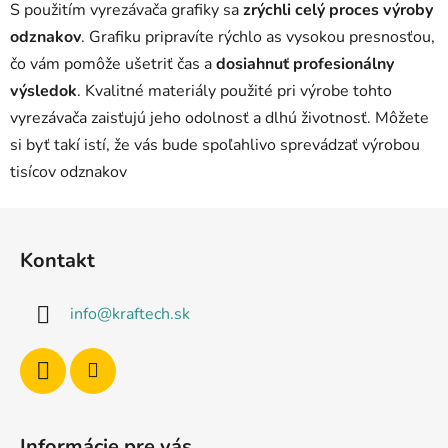
l
S použitím vyrezávača grafiky sa
zrýchli celý proces výroby
á
odznakov
. Grafiku pripravíte rýchlo as vysokou presnosťou,
d
čo vám pomôže ušetriť čas a
dosiahnuť profesionálny
a
c
výsledok
. Kvalitné materiály použité pri výrobe tohto
i
vyrezávača zaisťujú jeho odolnosť a dlhú životnosť. Môžete
e
si byť takí istí, že vás bude spoľahlivo sprevádzať výrobou
p
tisícov odznakov
r
v
Z
k
á
y
Kontakt
v
p
ý
ä
p
info
@
kraftech.sk
t
i
i
s
e
u
Informácie pre vás