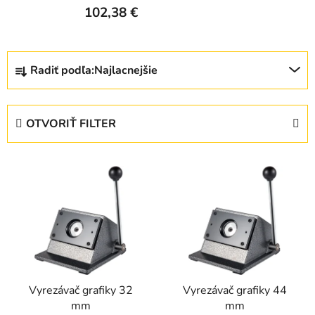
102,38 €
R
Radiť podľa:
Najlacnejšie
a
d
e
OTVORIŤ FILTER
n
i
V
e
ý
p
p
r
i
o
s
d
p
u
r
k
Vyrezávač grafiky 32
Vyrezávač grafiky 44
o
t
mm
mm
d