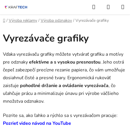
Prejsť
Hľadať
NÁKUP
na
KOŠÍK
obsah
Domov
/
Výroba reklamy
/
Výroba odznakov
/
Vyrezávače grafiky
Vyrezávače grafiky
Vďaka vyrezávaču grafiky môžete vytvárať grafiku a motívy
pre odznaky
efektívne a s vysokou presnosťou
. Jeho ostrá
čepeľ zabezpečí precízne rezanie papiera, čo vám umožňuje
dosiahnuť čisté a presné tvary. Ergonomická rukoväť
zaisťuje
pohodlné držanie a ovládanie vyrezávača
, čo
uľahčuje prácu a minimalizuje únavu pri výrobe väčšieho
množstva odznakov.
Pozrite sa, ako ľahko a rýchlo sa s vyrezávačom pracuje:
Pozrieť video návod na YouTube