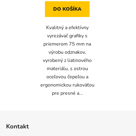
DO KOŠÍKA
Kvalitný a efektívny
vyrezávač grafiky s
priemerom 75 mm na
výrobu odznakov,
vyrobený z liatinového
materiálu, s ostrou
oceľovou čepeľou a
ergonomickou rukoväťou
pre presné a...
Z
á
Kontakt
p