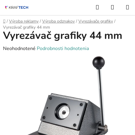
Prejsť
Hľadať
NÁKUP
na
KOŠÍK
obsah
Domov
/
Výroba reklamy
/
Výroba odznakov
/
Vyrezávače grafiky
/
Vyrezávač grafiky 44 mm
Vyrezávač grafiky 44 mm
Priemerné
Neohodnotené
Podrobnosti hodnotenia
hodnotenie
produktu
je
0,0
z
5
hviezdičiek.