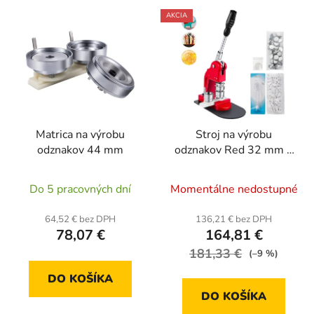
AKCIA
Matrica na výrobu
Stroj na výrobu
odznakov 44 mm
odznakov Red 32 mm +
500 ks odznakov
Do 5 pracovných dní
Momentálne nedostupné
64,52 € bez DPH
136,21 € bez DPH
78,07 €
164,81 €
181,33 €
(–9 %)
DO KOŠÍKA
DO KOŠÍKA