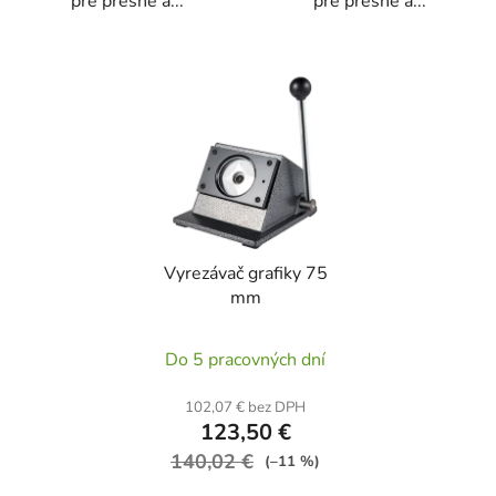
pre presné a...
pre presné a...
Vyrezávač grafiky 75
mm
Do 5 pracovných dní
102,07 € bez DPH
123,50 €
140,02 €
(–11 %)