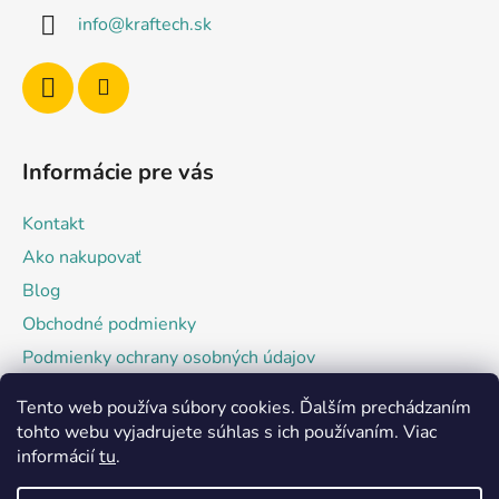
ä
info
@
kraftech.sk
t
i
e
Informácie pre vás
Kontakt
Ako nakupovať
Blog
Obchodné podmienky
Podmienky ochrany osobných údajov
Tento web používa súbory cookies. Ďalším prechádzaním
Facebook
tohto webu vyjadrujete súhlas s ich používaním. Viac
informácií
tu
.