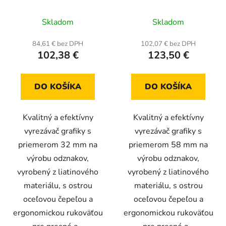
Skladom
Skladom
84,61 € bez DPH
102,07 € bez DPH
102,38 €
123,50 €
DO KOŠÍKA
DO KOŠÍKA
Kvalitný a efektívny
Kvalitný a efektívny
vyrezávač grafiky s
vyrezávač grafiky s
priemerom 32 mm na
priemerom 58 mm na
výrobu odznakov,
výrobu odznakov,
vyrobený z liatinového
vyrobený z liatinového
materiálu, s ostrou
materiálu, s ostrou
oceľovou čepeľou a
oceľovou čepeľou a
ergonomickou rukoväťou
ergonomickou rukoväťou