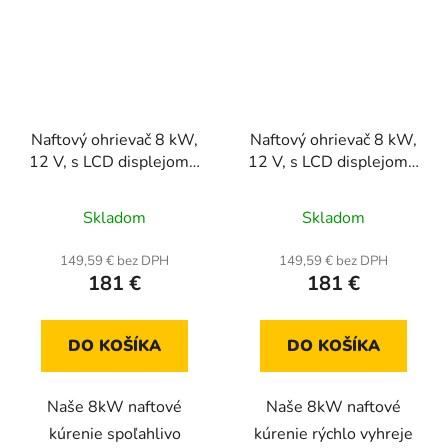
Naftový ohrievač 8 kW,
Naftový ohrievač 8 kW,
12 V, s LCD displejom a
12 V, s LCD displejom a
diaľkovým ovládaním,
diaľkovým ovládaním,
vhodný pre autá,
vhodný pre autá,
Skladom
Skladom
karavany a dielne
karavany a dielne - biely
149,59 € bez DPH
149,59 € bez DPH
181 €
181 €
DO KOŠÍKA
DO KOŠÍKA
Naše 8kW naftové
Naše 8kW naftové
kúrenie spoľahlivo
kúrenie rýchlo vyhreje