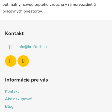
optimálny rozvod teplého vzduchu v rámci vozidiel či
pracovných priestorov.
Z
á
Kontakt
p
ä
info
@
kraftech.sk
t
i
e
Informácie pre vás
Kontakt
Ako nakupovať
Blog