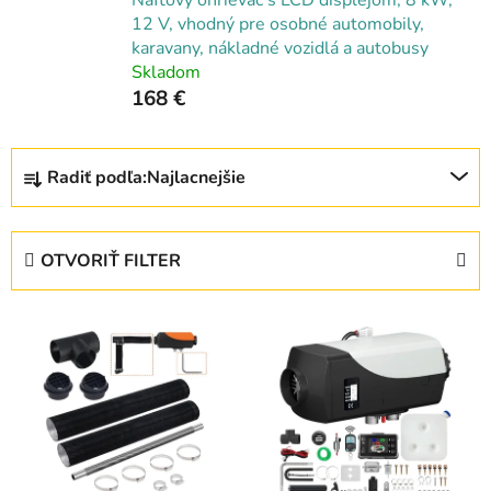
12 V, vhodný pre osobné automobily,
karavany, nákladné vozidlá a autobusy
Skladom
168 €
R
Radiť podľa:
Najlacnejšie
a
d
e
OTVORIŤ FILTER
n
i
V
e
ý
p
p
r
i
o
s
d
p
u