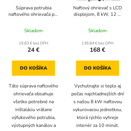
r
k
Súprava potrubia
Naftový ohrievač s LCD
o
t
naftového ohrievača pre
displejom, 8 kW, 12 V,
d
o
modifikačné systémy
vhodný pre osobné
u
v
automobily, karavany,
Skladom
Skladom
k
nákladné vozidlá a
t
autobusy
19,83 € bez DPH
138,84 € bez DPH
o
24 €
168 €
v
DO KOŠÍKA
DO KOŠÍKA
Táto súprava naftového
Vychutnajte si teplo aj
ohrievača obsahuje
počas najchladnejších dní
všetko potrebné na
s našou 8 kW naftovou
inštaláciu vrátane
vykurovacou jednotkou,
výfukového potrubia,
ktorá rýchlo vyhreje
výstupných kanálov a
interiér za 10 minút.