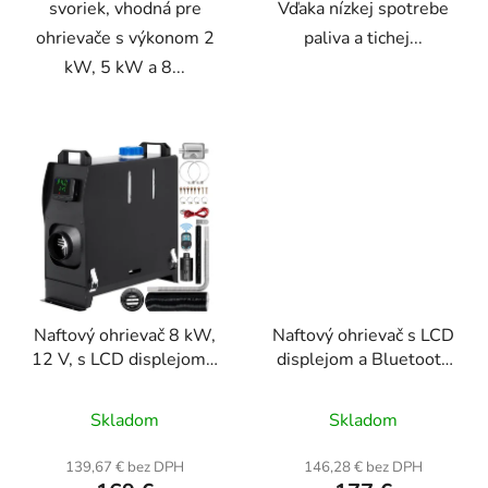
svoriek, vhodná pre
Vďaka nízkej spotrebe
ohrievače s výkonom 2
paliva a tichej...
kW, 5 kW a 8...
Naftový ohrievač 8 kW,
Naftový ohrievač s LCD
12 V, s LCD displejom a
displejom a Bluetooth
diaľkovým ovládaním,
ovládaním, 8 kW, 12 V,
vhodný pre autá,
vhodný pre autá,
Skladom
Skladom
karavany a dielne -
karavany, dielne a lode
čierny
139,67 € bez DPH
146,28 € bez DPH