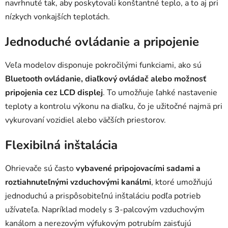
navrhnuté tak, aby poskytovali konštantné teplo, a to aj pri
r
nízkych vonkajších teplotách.
v
k
Jednoduché ovládanie a pripojenie
y
v
Veľa modelov disponuje pokročilými funkciami, ako sú
ý
p
Bluetooth ovládanie, diaľkový ovládač alebo možnosť
i
pripojenia cez LCD displej
. To umožňuje ľahké nastavenie
s
teploty a kontrolu výkonu na diaľku, čo je užitočné najmä pri
u
vykurovaní vozidiel alebo väčších priestorov.
Flexibilná inštalácia
Ohrievače sú často
vybavené pripojovacími sadami a
roztiahnuteľnými vzduchovými kanálmi
, ktoré umožňujú
jednoduchú a prispôsobiteľnú inštaláciu podľa potrieb
užívateľa. Napríklad modely s 3-palcovým vzduchovým
kanálom a nerezovým výfukovým potrubím zaisťujú