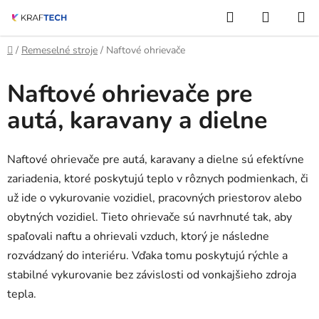
Prejsť
Hľadať
NÁKUP
na
KOŠÍK
obsah
Domov
/
Remeselné stroje
/
Naftové ohrievače
Naftové ohrievače pre
autá, karavany a dielne
Naftové ohrievače pre autá, karavany a dielne sú efektívne
zariadenia, ktoré poskytujú teplo v rôznych podmienkach, či
už ide o vykurovanie vozidiel, pracovných priestorov alebo
obytných vozidiel. Tieto ohrievače sú navrhnuté tak, aby
spaľovali naftu a ohrievali vzduch, ktorý je následne
rozvádzaný do interiéru. Vďaka tomu poskytujú rýchle a
stabilné vykurovanie bez závislosti od vonkajšieho zdroja
tepla.