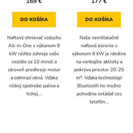
169 €
177 €
DO KOŠÍKA
DO KOŠÍKA
Naftový ohrievač vzduchu
Naše neinštalačné
All-in-One s výkonom 8
naftové kúrenie s
kW rýchlo zohreje vaše
výkonom 8 kW je ideálne
vozidlo za 10 minút a
na vonkajšie aktivity a
zároveň predhreje motor
pokrýva priestor 20-25
a odmrazí okná. Vďaka
m². Vďaka technológii
nízkej spotrebe paliva a
Bluetooth ho možno
tichej...
pohodlne ovládať cez
telefón...