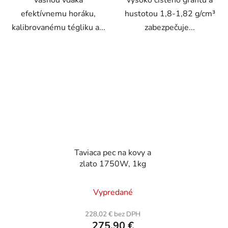
vášňou vďaka
vysoko čistého grafitu a
efektívnemu horáku,
hustotou 1,8-1,82 g/cm³
kalibrovanému tégliku a...
zabezpečuje...
Taviaca pec na kovy a
zlato 1750W, 1kg
Vypredané
228,02 € bez DPH
275,90 €