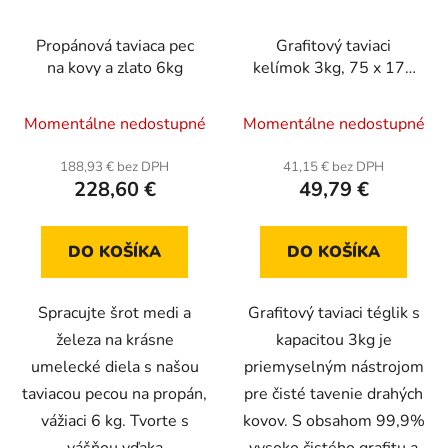
Propánová taviaca pec
Grafitový taviaci
na kovy a zlato 6kg
kelímok 3kg, 75 x 170
mm, priemer 50 mm
Momentálne nedostupné
Momentálne nedostupné
188,93 € bez DPH
41,15 € bez DPH
228,60 €
49,79 €
DO KOŠÍKA
DO KOŠÍKA
Spracujte šrot medi a
Grafitový taviaci téglik s
železa na krásne
kapacitou 3kg je
umelecké diela s našou
priemyselným nástrojom
taviacou pecou na propán,
pre čisté tavenie drahých
vážiaci 6 kg. Tvorte s
kovov. S obsahom 99,9%