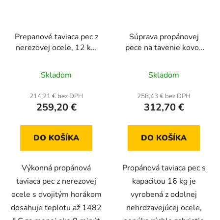
Prepanové taviaca pec z
Súprava propánovej
nerezovej ocele, 12 kg,
pece na tavenie kovov
1482 ° C, pre tavenie
16 kg s kelímkami a
kovov, sada s dvojitým
kliešťami, dvojitý horák
Skladom
Skladom
plynovým horákom
214,21 € bez DPH
258,43 € bez DPH
259,20 €
312,70 €
DO KOŠÍKA
DO KOŠÍKA
Výkonná propánová
Propánová taviaca pec s
taviaca pec z nerezovej
kapacitou 16 kg je
ocele s dvojitým horákom
vyrobená z odolnej
dosahuje teplotu až 1482
nehrdzavejúcej ocele,