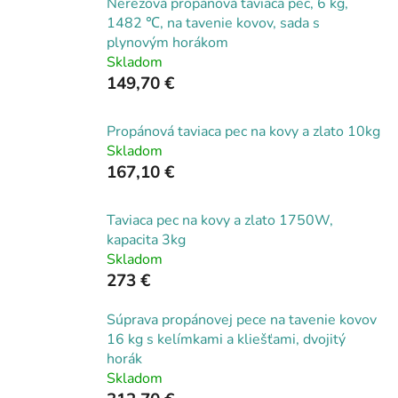
Nerezová propánová taviaca pec, 6 kg,
1482 ℃, na tavenie kovov, sada s
plynovým horákom
Skladom
149,70 €
Propánová taviaca pec na kovy a zlato 10kg
Skladom
167,10 €
Taviaca pec na kovy a zlato 1750W,
kapacita 3kg
Skladom
273 €
Súprava propánovej pece na tavenie kovov
16 kg s kelímkami a kliešťami, dvojitý
horák
Skladom