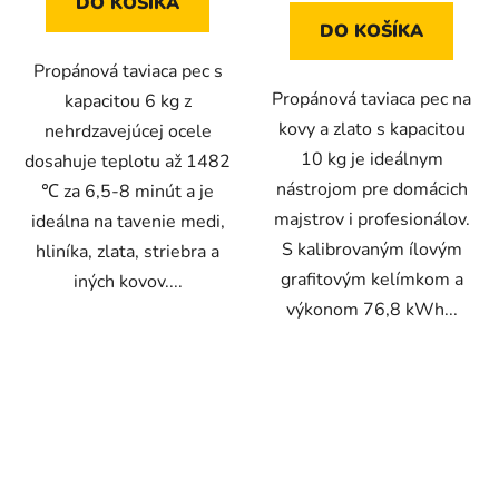
DO KOŠÍKA
5
5
DO KOŠÍKA
hviezdičiek.
hviezdičiek.
Propánová taviaca pec s
Propánová taviaca pec na
kapacitou 6 kg z
kovy a zlato s kapacitou
nehrdzavejúcej ocele
10 kg je ideálnym
dosahuje teplotu až 1482
nástrojom pre domácich
℃ za 6,5-8 minút a je
majstrov i profesionálov.
ideálna na tavenie medi,
S kalibrovaným ílovým
hliníka, zlata, striebra a
grafitovým kelímkom a
iných kovov....
výkonom 76,8 kWh...