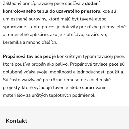
l
Základný princíp taviacej pece spočíva v
dodaní
á
kontrolovaného tepla do uzavretého priestoru
, kde sú
d
umiestnené suroviny, ktoré majú byť tavené alebo
a
c
spracované. Tento proces je dôležitý pre rôzne priemyselné
i
a remeselné aplikácie, ako je zlatníctvo, kováčstvo,
e
keramika a mnoho ďalších.
p
r
Propánová taviaca pec j
e konkrétnym typom taviacej pece,
v
ktorá používa propán ako palivo. Propánové taviace pece sú
k
y
obľúbené vďaka svojej mobilnosti a jednoduchosti použitia.
v
Sú často využívané pre rôzne remeselné a dielenské
ý
projekty, ktoré vyžadujú tavenie alebo spracovanie
p
materiálov za určitých teplotných podmienok.
i
s
Z
u
á
Kontakt
p