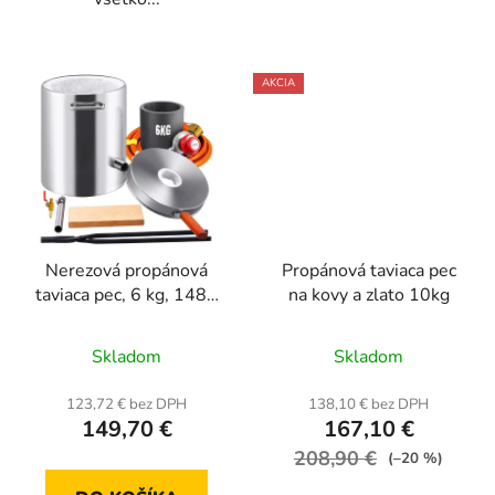
AKCIA
Nerezová propánová
Propánová taviaca pec
taviaca pec, 6 kg, 1482
na kovy a zlato 10kg
℃, na tavenie kovov,
Priemerné
Priemerné
sada s plynovým
Skladom
Skladom
horákom
hodnotenie
hodnotenie
produktu
produktu
123,72 € bez DPH
138,10 € bez DPH
149,70 €
167,10 €
je
je
4,7
208,90 €
5,0
(–20 %)
z
z