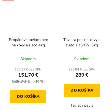
Propánová taviaca pec
Taviaca pec na kovy a
na kovy a zlato 4kg
zlato 1350W, 3kg
Priemerné
Skladom
Skladom
hodnotenie
produktu
125,37 € bez DPH
238,84 € bez DPH
151,70 €
289 €
je
189,70 €
4,0
(–20 %)
z
DO KOŠÍKA
5
DO KOŠÍKA
hviezdičiek.
Taviaca pec s