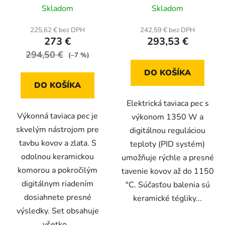
v
Priemerné
Priemerné
Skladom
Skladom
k
hodnotenie
hodnotenie
t
produktu
produktu
225,62 € bez DPH
242,59 € bez DPH
o
273 €
293,53 €
je
je
v
294,50 €
5,0
5,0
(–7 %)
z
z
DO KOŠÍKA
5
5
DO KOŠÍKA
hviezdičiek.
hviezdičiek.
Elektrická taviaca pec s
Výkonná taviaca pec je
výkonom 1350 W a
skvelým nástrojom pre
digitálnou reguláciou
tavbu kovov a zlata. S
teploty (PID systém)
odolnou keramickou
umožňuje rýchle a presné
komorou a pokročilým
tavenie kovov až do 1150
digitálnym riadením
°C. Súčasťou balenia sú
dosiahnete presné
keramické tégliky...
výsledky. Set obsahuje
všetko...