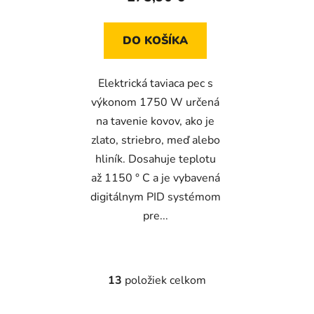
DO KOŠÍKA
Elektrická taviaca pec s
výkonom 1750 W určená
na tavenie kovov, ako je
zlato, striebro, meď alebo
hliník. Dosahuje teplotu
až 1150 ° C a je vybavená
digitálnym PID systémom
pre...
13
položiek celkom
O
v