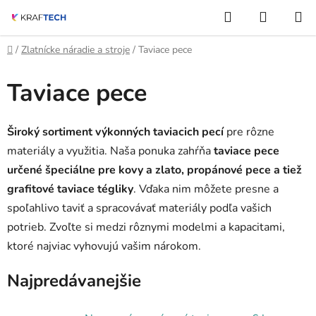
Prejsť
Hľadať
NÁKUP
na
KOŠÍK
obsah
Domov
/
Zlatnícke náradie a stroje
/
Taviace pece
Taviace pece
Široký sortiment výkonných taviacich pecí
pre rôzne
materiály a využitia. Naša ponuka zahŕňa
taviace pece
určené špeciálne pre kovy a zlato, propánové pece a tiež
grafitové taviace tégliky
. Vďaka nim môžete presne a
spoľahlivo taviť a spracovávať materiály podľa vašich
potrieb. Zvoľte si medzi rôznymi modelmi a kapacitami,
ktoré najviac vyhovujú vašim nárokom.
Najpredávanejšie