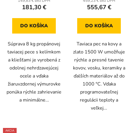
149,83 € bez DPH
459,23 € bez DPH
181,30 €
555,67 €
DO KOŠÍKA
DO KOŠÍKA
Súprava 8 kg propánovej
Taviaca pec na kovy a
taviacej pece s kelímkom
zlato 1500 W umožňuje
a kliešťami je vyrobená z
rýchle a presné tavenie
odolnej nehrdzavejúcej
kovov, vosku, keramiky a
ocele a vďaka
ďalších materiálov až do
žiaruvzdornej výmurovke
1000 °C. Vďaka
ponúka rýchle zahrievanie
programovateľnej
a minimálne...
regulácii teploty a
veľkej...
AKCIA