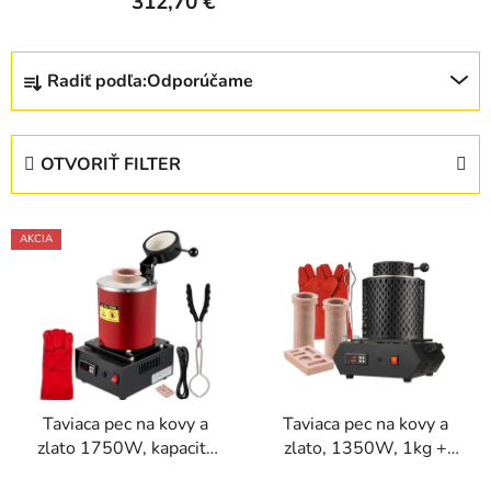
312,70 €
R
Radiť podľa:
Odporúčame
a
d
e
OTVORIŤ FILTER
n
i
V
e
AKCIA
ý
p
p
r
i
o
s
d
p
u
r
k
Taviaca pec na kovy a
Taviaca pec na kovy a
o
t
zlato 1750W, kapacita
zlato, 1350W, 1kg +
d
o
3kg
3kg
u