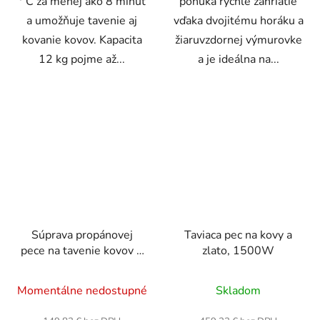
° C za menej ako 8 minút
ponúka rýchle zahriatie
a umožňuje tavenie aj
vďaka dvojitému horáku a
kovanie kovov. Kapacita
žiaruvzdornej výmurovke
12 kg pojme až...
a je ideálna na...
Súprava propánovej
Taviaca pec na kovy a
pece na tavenie kovov 8
zlato, 1500W
kg s kelímkom a
kliešťami
Momentálne nedostupné
Skladom