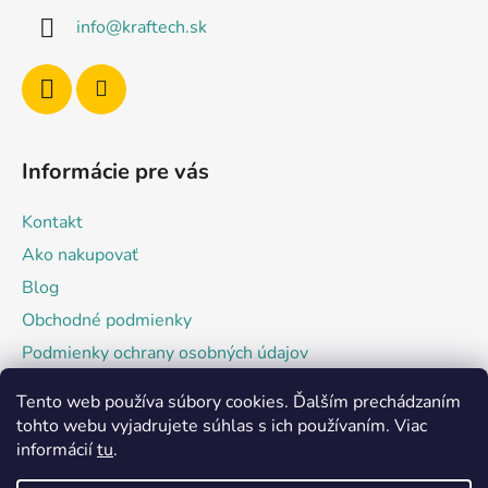
ä
info
@
kraftech.sk
t
i
e
Informácie pre vás
Kontakt
Ako nakupovať
Blog
Obchodné podmienky
Podmienky ochrany osobných údajov
Tento web používa súbory cookies. Ďalším prechádzaním
Facebook
tohto webu vyjadrujete súhlas s ich používaním. Viac
informácií
tu
.