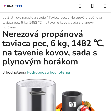
Prejsť
Hľadať
NÁKUP
na
KOŠÍK
obsah
Domov
/
Zlatnícke náradie a stroje
/
Taviace pece
/
Nerezová propánová
taviaca pec, 6 kg, 1482 ℃, na tavenie kovov, sada s plynovým
horákom
Nerezová propánová
taviaca pec, 6 kg, 1482 ℃,
na tavenie kovov, sada s
plynovým horákom
Priemerné
3 hodnotenia
Podrobnosti hodnotenia
hodnotenie
produktu
je
4,7
z