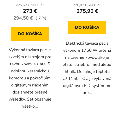
produktu
225,62 € bez DPH
228,02 € bez DPH
273 €
275,90 €
je
294,50 €
5,0
(–7 %)
z
DO KOŠÍKA
5
DO KOŠÍKA
hviezdičiek.
Elektrická taviaca pec s
Výkonná taviaca pec je
výkonom 1750 W určená
skvelým nástrojom pre
na tavenie kovov, ako je
tavbu kovov a zlata. S
zlato, striebro, meď alebo
odolnou keramickou
hliník. Dosahuje teplotu
komorou a pokročilým
až 1150 ° C a je vybavená
digitálnym riadením
digitálnym PID systémom
dosiahnete presné
pre...
výsledky. Set obsahuje
všetko...