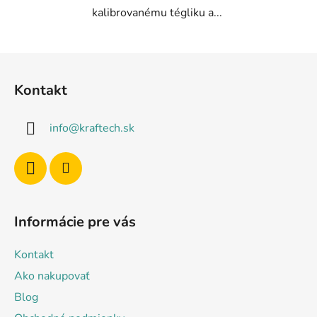
kalibrovanému tégliku a...
Z
á
Kontakt
p
ä
info
@
kraftech.sk
t
i
e
Informácie pre vás
Kontakt
Ako nakupovať
Blog