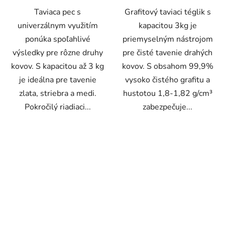
Taviaca pec s
Grafitový taviaci téglik s
univerzálnym využitím
kapacitou 3kg je
ponúka spoľahlivé
priemyselným nástrojom
výsledky pre rôzne druhy
pre čisté tavenie drahých
kovov. S kapacitou až 3 kg
kovov. S obsahom 99,9%
je ideálna pre tavenie
vysoko čistého grafitu a
zlata, striebra a medi.
hustotou 1,8-1,82 g/cm³
Pokročilý riadiaci...
zabezpečuje...