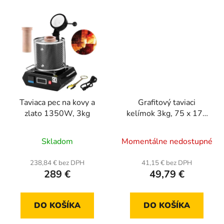
Taviaca pec na kovy a
Grafitový taviaci
zlato 1350W, 3kg
kelímok 3kg, 75 x 170
mm, priemer 50 mm
Skladom
Momentálne nedostupné
238,84 € bez DPH
41,15 € bez DPH
289 €
49,79 €
DO KOŠÍKA
DO KOŠÍKA