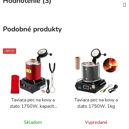
Hodnotenie (3)
Podobné produkty
AKCIA
Taviaca pec na kovy a
Taviaca pec na kovy a
zlato 1750W, kapacita
zlato 1750W, 1kg
3kg
Priemerné
Skladom
Vypredané
hodnotenie