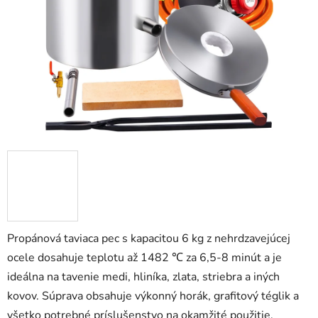
5
hviezdičiek.
Propánová taviaca pec s kapacitou 6 kg z nehrdzavejúcej
ocele dosahuje teplotu až 1482 ℃ za 6,5-8 minút a je
ideálna na tavenie medi, hliníka, zlata, striebra a iných
kovov. Súprava obsahuje výkonný horák, grafitový téglik a
všetko potrebné príslušenstvo na okamžité použitie.