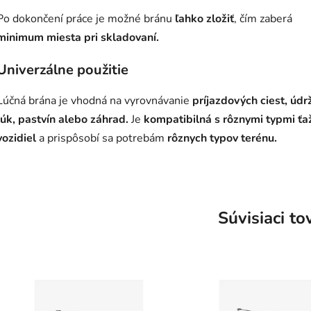
Po dokončení práce je možné bránu
ľahko zložiť
, čím zaberá
minimum miesta pri skladovaní.
Univerzálne použitie
Lúčná brána je vhodná na vyrovnávanie
príjazdových ciest, údr
lúk, pastvín alebo záhrad.
Je
kompatibilná s rôznymi typmi ťa
vozidiel
a prispôsobí sa potrebám
rôznych typov terénu.
Súvisiaci to