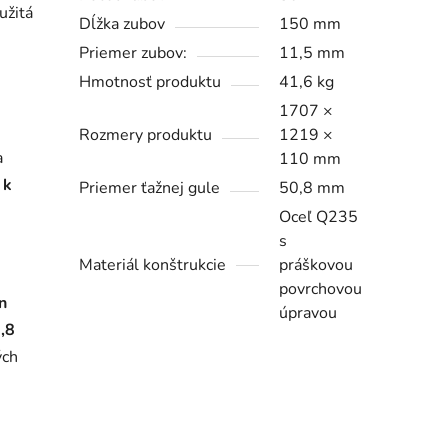
užitá
Dĺžka zubov
150 mm
Priemer zubov:
11,5 mm
Hmotnosť produktu
41,6 kg
1707 ×
Rozmery produktu
1219 ×
a
110 mm
 k
Priemer ťažnej gule
50,8 mm
Oceľ Q235
s
Materiál konštrukcie
práškovou
povrchovou
n
úpravou
,8
ých