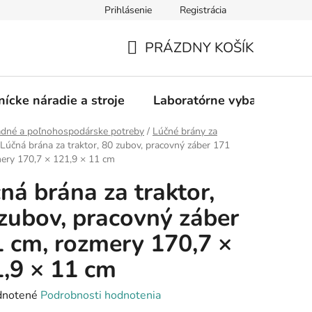
Prihlásenie
Registrácia
PRÁZDNY KOŠÍK
NÁKUPNÝ
KOŠÍK
nícke náradie a stroje
Laboratórne vybavenie
adné a poľnohospodárske potreby
/
Lúčné brány za
Lúčná brána za traktor, 80 zubov, pracovný záber 171
ery 170,7 × 121,9 × 11 cm
ná brána za traktor,
zubov, pracovný záber
 cm, rozmery 170,7 ×
,9 × 11 cm
rné
notené
Podrobnosti hodnotenia