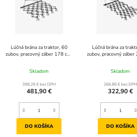
Lúčná brána za traktor, 60
Lúčná brána za trakt
zubov, pracovný záber 178 cm,
zubov, pracovný záber
rozmery 178 × 147 × 11 cm
rozmery 225 × 114 ×
Skladom
Skladom
398,26 € bez DPH
266,86 € bez DP
481,90 €
322,90 €
DO KOŠÍKA
DO KOŠÍKA