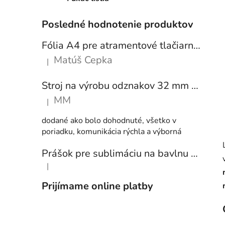
Posledné hodnotenie produktov
Fólia A4 pre atramentové tlačiarne - sada 10 ks
Matúš Cepka
|
Hodnotenie produktu je 5 z 5 hviezdičiek.
Stroj na výrobu odznakov 32 mm a 58 mm + 250 ks odznakov
MM
|
Hodnotenie produktu je 5 z 5 hviezdičiek.
dodané ako bolo dohodnuté, všetko v
poriadku, komunikácia rýchla a výborná
Prášok pre sublimáciu na bavlnu 1 kg
|
Hodnotenie produktu je 5 z 5 hviezdičiek.
Prijímame online platby