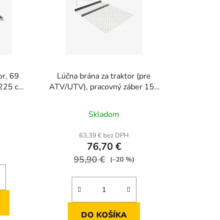
or, 69
Lúčna brána za traktor (pre
 225 cm,
ATV/UTV), pracovný záber 152
 11 cm
cm, rozmery 152 × 124 × 5,7
cm
Skladom
H
63,39 € bez DPH
76,70 €
95,90 €
(–20 %)
DO KOŠÍKA