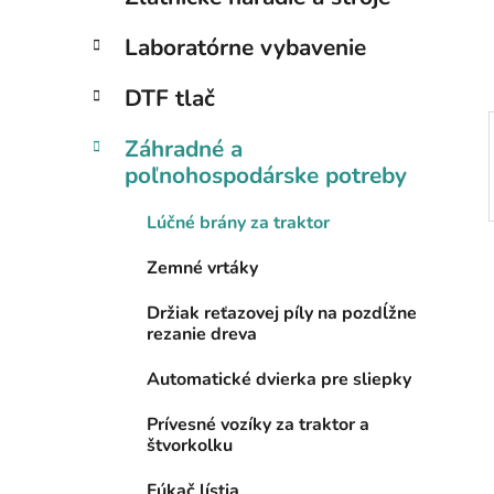
e
l
Laboratórne vybavenie
DTF tlač
Záhradné a
poľnohospodárske potreby
Lúčné brány za traktor
Zemné vrtáky
Držiak reťazovej píly na pozdĺžne
rezanie dreva
Automatické dvierka pre sliepky
Prívesné vozíky za traktor a
štvorkolku
Fúkač lístia