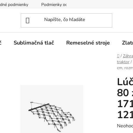
dné podmienky
Podmienky ochrany osobných údajov
č
Sublimačná tlač
Remeselné stroje
Zlat
Domov
/
Záhr
traktor
/
cm, rozm
Lúč
80 
171
121
Prieme
Neohod