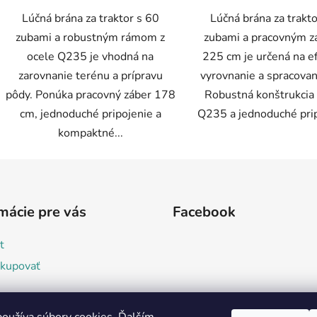
Lúčná brána za traktor s 60
Lúčná brána za trakto
zubami a robustným rámom z
zubami a pracovným 
ocele Q235 je vhodná na
225 cm je určená na e
zarovnanie terénu a prípravu
vyrovnanie a spracovan
pôdy. Ponúka pracovný záber 178
Robustná konštrukcia 
cm, jednoduché pripojenie a
Q235 a jednoduché prip
kompaktné...
mácie pre vás
Facebook
t
kupovať
dné podmienky