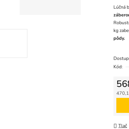
hodnot
Lúčná b
produk
zábero
je
Robust
0,0
kg zab
z
pôdy.
5
hviezdič
Dostup
Kód:
56
470,1
Jedno
Tlač