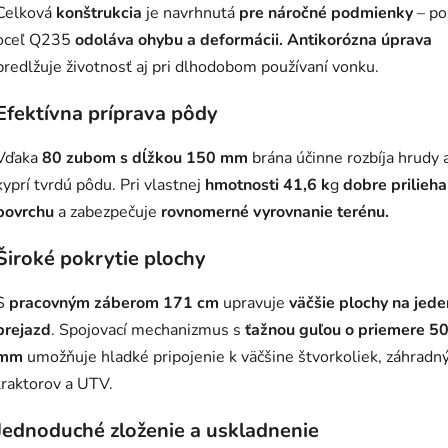
Celková
konštrukcia
je navrhnutá
pre náročné podmienky
– po
oceľ Q235
odoláva ohybu a deformácii.
Antikorózna úprava
predlžuje životnosť aj pri dlhodobom používaní vonku.
Efektívna príprava pôdy
Vďaka
80 zubom s dĺžkou 150 mm
brána účinne rozbíja hrudy 
kyprí tvrdú pôdu. Pri vlastnej
hmotnosti 41,6 k
g
dobre prilieha
povrchu
a zabezpečuje
rovnomerné vyrovnanie terénu.
Široké pokrytie plochy
S
pracovným záberom 171 cm
upravuje
väčšie plochy na jede
prejazd
. Spojovací mechanizmus s
ťažnou guľou o priemere 50
mm
umožňuje hladké pripojenie k väčšine štvorkoliek, záhradn
traktorov a UTV.
Jednoduché zloženie a uskladnenie