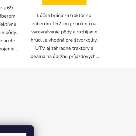
r s 69
Lúčná brána za traktor so
záberom
záberom 152 cm je určená na
fektívne
vyrovnávanie pôdy a rozbíjanie
ie pôdy.
hrúd. Je vhodná pre štvorkolky,
z ocele
UTV aj záhradné traktory a
ojenie...
ideálna na údržbu príjazdových...