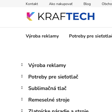
Prejsť
Kontakt
Ako nakupovať
Blog
Obcho
na
obsah
Výroba reklamy
Potreby pre sieťotla
B
K
Preskočiť
Výroba reklamy
a
kategórie
o
t
č
Potreby pre sieťotlač
e
n
g
ý
Sublimačná tlač
ó
p
r
Remeselné stroje
i
a
e
n
Zlatnícke náradie a stroje