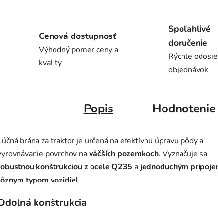
Spoľahlivé
Cenová dostupnosť
doručenie
Výhodný pomer ceny a
Rýchle odosie
kvality
objednávok
Popis
Hodnotenie
Lúčná brána za traktor je určená na efektívnu úpravu pôdy a
vyrovnávanie povrchov na
väčších pozemkoch
. Vyznačuje sa
robustnou konštrukciou z ocele Q235
a
jednoduchým pripoje
rôznym typom vozidiel
.
Odolná konštrukcia