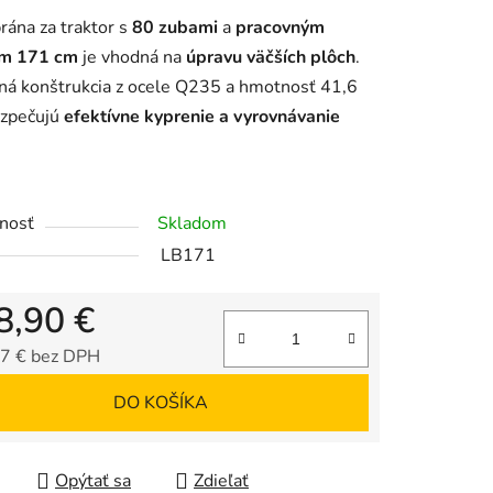
enie
rána za traktor s
80 zubami
a
pracovným
tu
m 171 cm
je vhodná na
úpravu väčších plôch
.
ná konštrukcia z ocele Q235 a hmotnosť 41,6
ezpečujú
efektívne kyprenie a vyrovnávanie
iek.
nosť
Skladom
LB171
8,90 €
7 € bez DPH
tková cena:
DO KOŠÍKA
Opýtať sa
Zdieľať