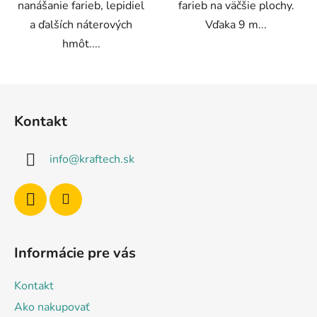
nanášanie farieb, lepidiel
farieb na väčšie plochy.
a ďalších náterových
Vďaka 9 m...
hmôt....
Z
á
Kontakt
p
ä
info
@
kraftech.sk
t
i
e
Informácie pre vás
Kontakt
Ako nakupovať