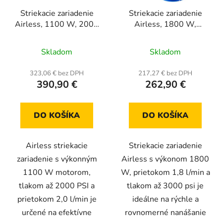
Striekacie zariadenie
Striekacie zariadenie
Airless, 1100 W, 2000
Airless, 1800 W,
PSI, prietok 2,0 l/min,
prietok 1,8 l/min,
na vozíku
striekacia pištoľ +
Skladom
Skladom
(membránové), pištoľ +
hadica
9 m hadica a
323,06 € bez DPH
217,27 € bez DPH
predlžovacia tyč
390,90 €
262,90 €
DO KOŠÍKA
DO KOŠÍKA
Airless striekacie
Striekacie zariadenie
zariadenie s výkonným
Airless s výkonom 1800
1100 W motorom,
W, prietokom 1,8 l/min a
tlakom až 2000 PSI a
tlakom až 3000 psi je
prietokom 2,0 l/min je
ideálne na rýchle a
určené na efektívne
rovnomerné nanášanie