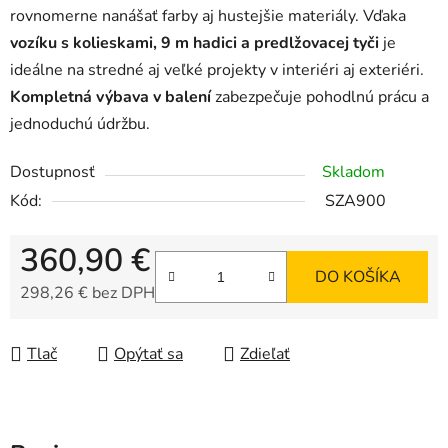
rovnomerne nanášať farby aj hustejšie materiály. Vďaka
vozíku s kolieskami, 9 m hadici a predlžovacej tyči
je
ideálne na stredné aj veľké projekty v interiéri aj exteriéri.
Kompletná výbava v balení
zabezpečuje pohodlnú prácu a
jednoduchú údržbu.
Dostupnosť
Skladom
Kód:
SZA900
360,90 €
DO KOŠÍKA
298,26 € bez DPH
Jednotková cena:
Tlač
Opýtať sa
Zdieľať