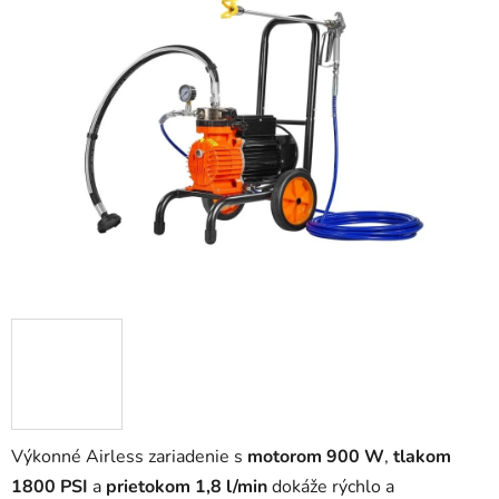
0,0
z
5
hviezdičiek.
Výkonné Airless zariadenie s
motorom 900 W
,
tlakom
1800 PSI
a
prietokom 1,8 l/min
dokáže rýchlo a