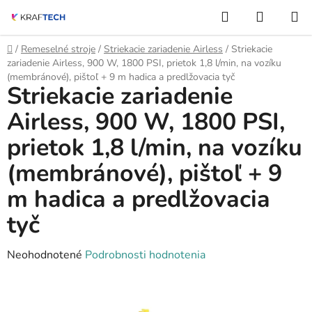
Prejsť
Hľadať
NÁKUP
na
KOŠÍK
obsah
Domov
/
Remeselné stroje
/
Striekacie zariadenie Airless
/
Striekacie
zariadenie Airless, 900 W, 1800 PSI, prietok 1,8 l/min, na vozíku
(membránové), pištoľ + 9 m hadica a predlžovacia tyč
Striekacie zariadenie
Airless, 900 W, 1800 PSI,
prietok 1,8 l/min, na vozíku
(membránové), pištoľ + 9
m hadica a predlžovacia
tyč
Priemerné
Neohodnotené
Podrobnosti hodnotenia
hodnotenie
produktu
je