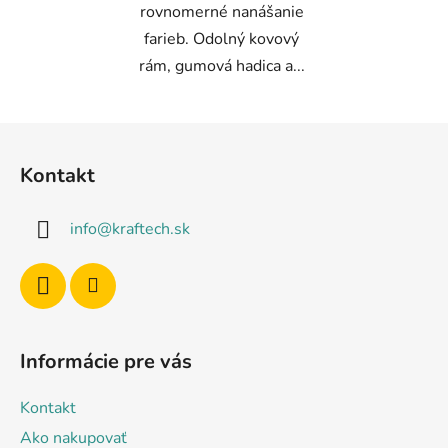
rovnomerné nanášanie
farieb. Odolný kovový
rám, gumová hadica a...
Z
á
Kontakt
p
ä
info
@
kraftech.sk
t
i
e
Informácie pre vás
Kontakt
Ako nakupovať