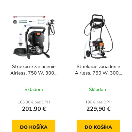
Striekacie zariadenie
Striekacie zariadenie
Airless, 750 W, 3000
Airless, 750 W, 3000
PSI, ručné prevedenie,
PSI, na stojane s
striekacia pištoľ + tryska
vozíkom, striekacia
Skladom
Skladom
pištoľ + hadica
166,86 € bez DPH
190 € bez DPH
201,90 €
229,90 €
DO KOŠÍKA
DO KOŠÍKA