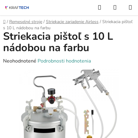
Prejsť
Hľadať
NÁKUP
na
KOŠÍK
obsah
Domov
/
Remeselné stroje
/
Striekacie zariadenie Airless
/
Striekacia pištoľ
s 10 L nádobou na farbu
Striekacia pištoľ s 10 L
nádobou na farbu
Priemerné
Neohodnotené
Podrobnosti hodnotenia
hodnotenie
produktu
je
0,0
z
5
hviezdičiek.