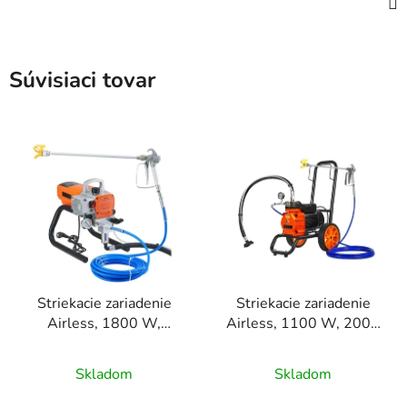
Súvisiaci tovar
Striekacie zariadenie
Striekacie zariadenie
Airless, 1800 W,
Airless, 1100 W, 2000
prietok 1,8 l/min,
PSI, prietok 2,0 l/min,
striekacia pištoľ +
na vozíku
Skladom
Skladom
hadica
(membránové), pištoľ +
9 m hadica a