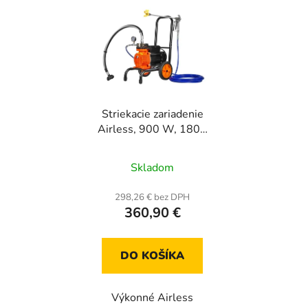
Striekacie zariadenie
Airless, 900 W, 1800
PSI, prietok 1,8 l/min,
na vozíku
Skladom
(membránové), pištoľ +
9 m hadica a
298,26 € bez DPH
predlžovacia tyč
360,90 €
DO KOŠÍKA
Výkonné Airless