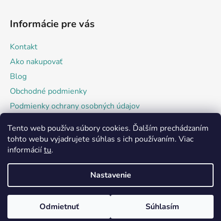
Informácie pre vás
Kontakt
Ako nakupovať
Blog
Obchodné podmienky
Podmienky ochrany osobných údajov
Tento web používa súbory cookies. Ďalším prechádzaním
Facebook
tohto webu vyjadrujete súhlas s ich používaním. Viac
informácií
tu
.
Nastavenie
Odmietnuť
Súhlasím
Vytvoril Shoptet
Copyright 2026
Kraftech.sk
. Všetky práva vyhradené.