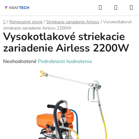
Prejsť
Hľadať
NÁKUP
na
KOŠÍK
obsah
Domov
/
Remeselné stroje
/
Striekacie zariadenie Airless
/
Vysokotlakové
striekacie zariadenie Airless 2200W
Vysokotlakové striekacie
zariadenie Airless 2200W
Priemerné
Neohodnotené
Podrobnosti hodnotenia
hodnotenie
produktu
je
0,0
z
5
hviezdičiek.