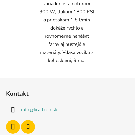
zariadenie s motorom
900 W, tlakom 1800 PSI
a prietokom 1,8 l/min
dokáže rýchlo a
rovnomerne nanášať
farby aj hustejšie
materiály. Vďaka vozíku s
kolieskami, 9 m...
Z
á
Kontakt
p
ä
info
@
kraftech.sk
t
i
e