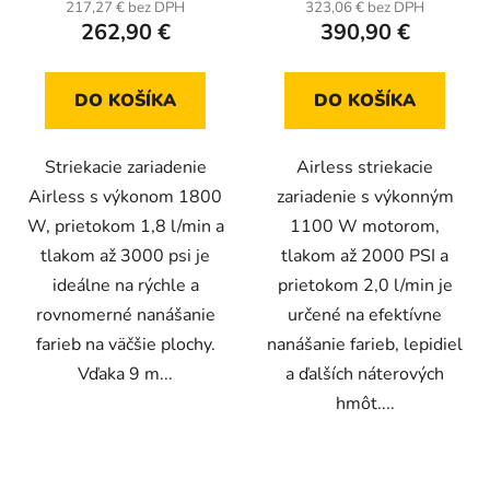
217,27 € bez DPH
323,06 € bez DPH
predlžovacia tyč
262,90 €
390,90 €
DO KOŠÍKA
DO KOŠÍKA
Striekacie zariadenie
Airless striekacie
Airless s výkonom 1800
zariadenie s výkonným
W, prietokom 1,8 l/min a
1100 W motorom,
tlakom až 3000 psi je
tlakom až 2000 PSI a
ideálne na rýchle a
prietokom 2,0 l/min je
rovnomerné nanášanie
určené na efektívne
farieb na väčšie plochy.
nanášanie farieb, lepidiel
Vďaka 9 m...
a ďalších náterových
hmôt....