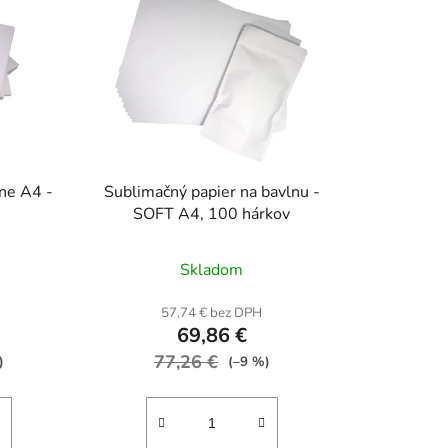
ne A4 -
Sublimačný papier na bavlnu -
SOFT A4, 100 hárkov
rné
Priemerné
Skladom
enie
hodnotenie
tu
produktu
57,74 € bez DPH
69,86 €
je
77,26 €
5,0
)
(–9 %)
z
5
iek.
hviezdičiek.