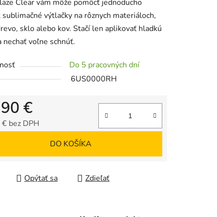
Glaze Clear vám môže pomôcť jednoducho
tu
ť sublimačné výtlačky na rôznych materiáloch,
drevo, sklo alebo kov. Stačí len aplikovať hladkú
a nechať voľne schnúť.
nosť
Do 5 pracovných dní
iek.
6US0000RH
,90 €
 € bez DPH
tková cena:
DO KOŠÍKA
Opýtať sa
Zdieľať