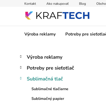
Prejsť
Kontakt
Ako nakupovať
Blog
Obcho
na
obsah
Výroba reklamy
Potreby pre sieťotla
B
K
Preskočiť
Výroba reklamy
a
kategórie
o
t
č
Potreby pre sieťotlač
e
n
g
ý
Sublimačná tlač
ó
p
r
Sublimačné tlačiarne
i
a
e
n
Sublimačný papier
e