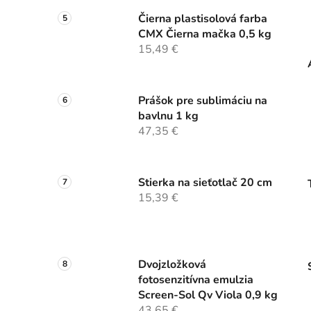
Čierna plastisolová farba
CMX Čierna mačka 0,5 kg
15,49 €
Prášok pre sublimáciu na
bavlnu 1 kg
47,35 €
Stierka na sieťotlač 20 cm
15,39 €
Dvojzložková
fotosenzitívna emulzia
Screen-Sol Qv Viola 0,9 kg
43,65 €