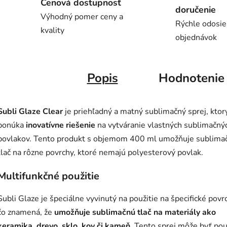
Cenová dostupnosť
doručenie
Výhodný pomer ceny a
Rýchle odosie
kvality
objednávok
Popis
Hodnotenie
Subli Glaze Clear
je priehľadný a matný sublimačný sprej, ktor
ponúka
inovatívne riešenie
na vytváranie vlastných sublimačný
povlakov. Tento produkt s objemom 400 ml umožňuje sublima
tlač na rôzne povrchy, ktoré nemajú polyesterový povlak.
Multifunkčné použitie
Subli Glaze je špeciálne vyvinutý na použitie na špecifické povr
čo znamená, že
umožňuje sublimačnú tlač na materiály ako
keramika, drevo, sklo, kov či kameň
. Tento sprej môže byť pou