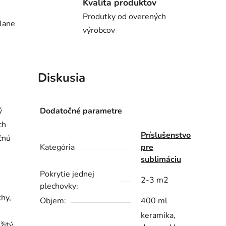
Kvalita produktov
Produtky od overených
lane
výrobcov
Diskusia
ý
Dodatočné parametre
ch
Príslušenstvo
čnú
Kategória
pre
sublimáciu
Pokrytie jednej
2-3 m2
plechovky:
chy,
Objem:
400 ml
keramika,
žitý