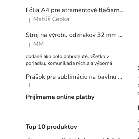
Fólia A4 pre atramentové tlačiarne - sada 10 ks
Matúš Cepka
|
Hodnotenie produktu je 5 z 5 hviezdičiek.
Stroj na výrobu odznakov 32 mm a 58 mm + 250 ks odznakov
MM
|
Hodnotenie produktu je 5 z 5 hviezdičiek.
dodané ako bolo dohodnuté, všetko v
poriadku, komunikácia rýchla a výborná
Prášok pre sublimáciu na bavlnu 1 kg
|
Hodnotenie produktu je 5 z 5 hviezdičiek.
Prijímame online platby
Top 10 produktov