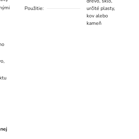
drevo, sklo,
inými
Použitie:
určité plasty,
kov alebo
kameň
ho
vo,
ktu
dnej