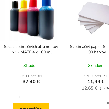
Sada sublimačných atramentov
Sublimačný papier Shi
INK - MATE 4 x 100 ml
100 hárkov
Priemerné
Prieme
Skladom
Skladom
hodnotenie
hodnot
produktu
produk
30,91 € bez DPH
9,91 € bez DPH
37,40 €
11,99 €
je
je
4,7
12,65 €
4,7
(–5 %
z
z
5
5
hviezdičiek.
hviezdič