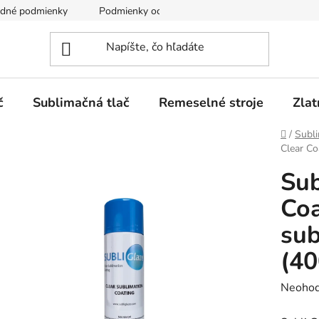
dné podmienky
Podmienky ochrany osobných údajov
č
Sublimačná tlač
Remeselné stroje
Zlat
Domov
/
Subli
Clear Co
Sub
Coa
sub
(40
Prieme
Neohod
hodnot