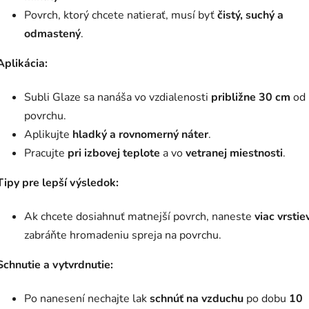
Povrch, ktorý chcete natierať, musí byť
čistý, suchý a
odmastený
.
Aplikácia:
Subli Glaze sa nanáša vo vzdialenosti
približne 30 cm
od
povrchu.
Aplikujte
hladký a rovnomerný náter
.
Pracujte
pri izbovej teplote
a vo
vetranej miestnosti
.
Tipy pre lepší výsledok:
Ak chcete dosiahnuť matnejší povrch, naneste
viac vrstie
zabráňte hromadeniu spreja na povrchu.
Schnutie a vytvrdnutie:
Po nanesení nechajte lak
schnúť na vzduchu
po dobu
10