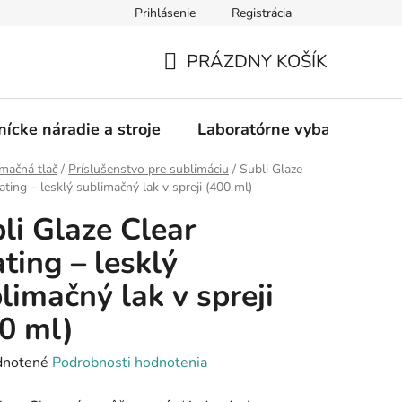
Prihlásenie
Registrácia
PRÁZDNY KOŠÍK
NÁKUPNÝ
KOŠÍK
nícke náradie a stroje
Laboratórne vybavenie
mačná tlač
/
Príslušenstvo pre sublimáciu
/
Subli Glaze
ating – lesklý sublimačný lak v spreji (400 ml)
li Glaze Clear
ting – lesklý
limačný lak v spreji
0 ml)
rné
notené
Podrobnosti hodnotenia
enie