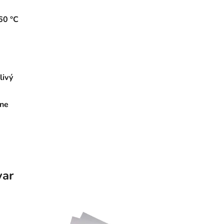
60 °C
livý
lne
var