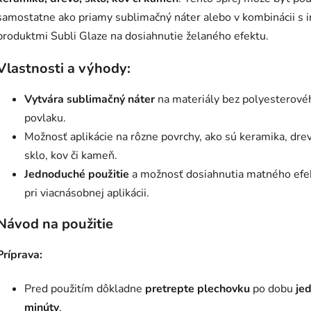
samostatne ako priamy sublimačný náter alebo v kombinácii s 
produktmi Subli Glaze na dosiahnutie želaného efektu.
Vlastnosti a výhody:
Vytvára sublimačný náter
na materiály bez polyesterové
povlaku.
Možnosť aplikácie na rôzne povrchy, ako sú keramika, dre
sklo, kov či kameň.
Jednoduché použitie
a možnosť dosiahnutia matného efe
pri viacnásobnej aplikácii.
Návod na použitie
Príprava:
Pred použitím dôkladne
pretrepte plechovku
po dobu
je
minúty
.