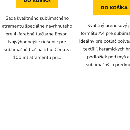
DO KOŠÍKA
DO KOŠÍKA
Sada kvalitného sublimačného
Kvalitný prenosový 
atramentu špeciálne navrhnutého
formátu A4 pre sublima
pre 4-farebné tlačiarne Epson.
Ideálny pre potlač poly
Najvýhodnejšie riešenie pre
textílií, keramických h
sublimačnú tlač na trhu. Cena za
podložiek pod myš a
100 ml atramentu pri...
sublimačných predmet