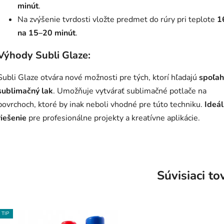
minút
.
Na zvýšenie tvrdosti vložte predmet do rúry pri teplote
1
na 15–20 minút
.
Výhody Subli Glaze:
Subli Glaze otvára nové možnosti pre tých, ktorí hľadajú
spoľah
sublimačný lak
. Umožňuje vytvárať sublimačné potlače na
povrchoch, ktoré by inak neboli vhodné pre túto techniku.
Ideá
riešenie
pre profesionálne projekty a kreatívne aplikácie.
Súvisiaci to
TIP