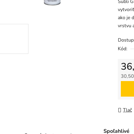
Subli 
produk
vytvori
je
ako je 
0,0
vrstvu 
z
5
Dostup
hviezdič
Kód:
36
30,50
Jedno
Tlač
Spoľahlivé