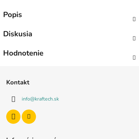
Popis
Diskusia
Hodnotenie
Z
á
Kontakt
p
ä
info
@
kraftech.sk
t
i
e