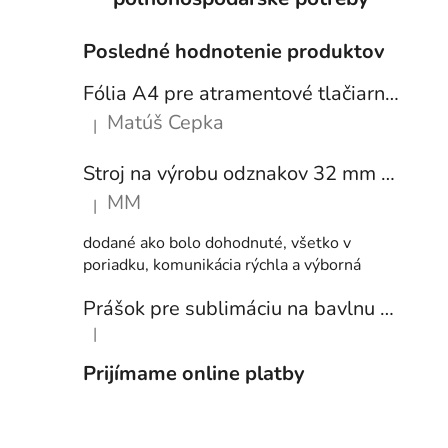
Posledné hodnotenie produktov
Fólia A4 pre atramentové tlačiarne - sada 10 ks
Matúš Cepka
|
Hodnotenie produktu je 5 z 5 hviezdičiek.
Stroj na výrobu odznakov 32 mm a 58 mm + 250 ks odznakov
MM
|
Hodnotenie produktu je 5 z 5 hviezdičiek.
dodané ako bolo dohodnuté, všetko v
poriadku, komunikácia rýchla a výborná
Prášok pre sublimáciu na bavlnu 1 kg
|
Hodnotenie produktu je 5 z 5 hviezdičiek.
Prijímame online platby