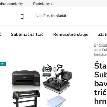
dné podmienky
Podmienky ochrany osobných údajov
č
Sublimačná tlač
Remeselné stroje
Zlat
Domov
/
Výro
sada Subl
hrnčekov,
Šta
TIP
Sub
bav
trič
hrn