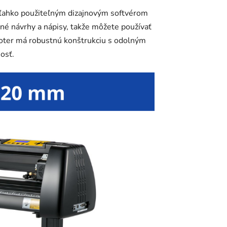
s ľahko použiteľným dizajnovým softvérom
é návrhy a nápisy, takže môžete používať
 Ploter má robustnú konštrukciu s odolným
osť.