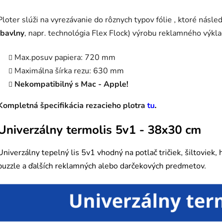
Ploter slúži na vyrezávanie do rôznych typov fólie , ktoré násle
bavlny
, napr. technológia Flex Flock) výrobu reklamného výkl
Max.posuv papiera: 720 mm
Maximálna šírka rezu: 630 mm
Nekompatibilný s Mac - Apple!
Kompletná špecifikácia rezacieho plotra
tu
.
Univerzálny termolis 5v1 - 38x30 cm
Univerzálny tepelný lis 5v1 vhodný na potlač tričiek, šiltoviek,
puzzle a ďalších reklamných alebo darčekových predmetov.