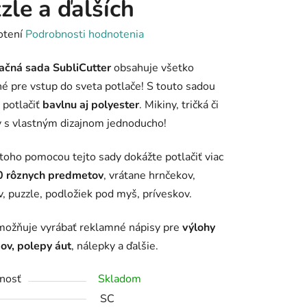
zle a ďalších
rné
otení
Podrobnosti hodnotenia
enie
ačná sada SubliCutter
obsahuje všetko
tu
é pre vstup do sveta potlače! S touto sadou
 potlačiť
bavlnu aj polyester
. Mikiny, tričká či
y s vlastným dizajnom jednoducho!
oho pomocou tejto sady dokážte potlačiť viac
iek.
0 rôznych predmetov
, vrátane hrnčekov,
v, puzzle,
podložiek pod myš, príveskov.
možňuje vyrábať reklamné nápisy pre
výlohy
ov, polepy áut
, nálepky a ďalšie.
nosť
Skladom
SC