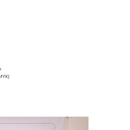
u
CMYK)