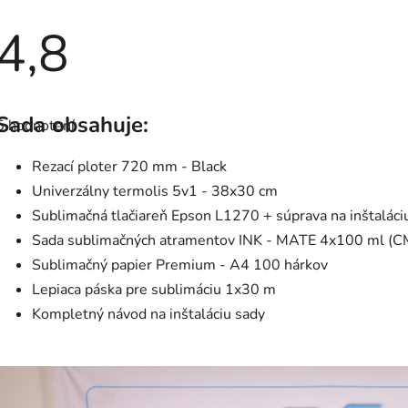
4,8
Priemerné
hodnotenie
Sada obsahuje:
5 hodnotení
produktu
je
4,8
Rezací ploter 720 mm - Black
z
5
Univerzálny termolis 5v1 - 38x30 cm
hviezdičiek.
Sublimačná tlačiareň Epson L1270 + súprava na inštaláci
Sada sublimačných atramentov INK - MATE 4x100 ml (
Sublimačný papier Premium - A4 100 hárkov
Lepiaca páska pre sublimáciu 1x30 m
Kompletný návod na inštaláciu sady