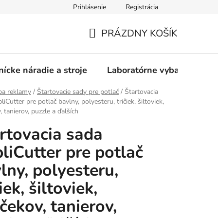
Prihlásenie
Registrácia
PRÁZDNY KOŠÍK
NÁKUPNÝ
KOŠÍK
nícke náradie a stroje
Laboratórne vybavenie
ba reklamy
/
Štartovacie sady pre potlač
/
Štartovacia
iCutter pre potlač bavlny, polyesteru, tričiek, šiltoviek,
 tanierov, puzzle a ďalších
rtovacia sada
liCutter pre potlač
lny, polyesteru,
iek, šiltoviek,
čekov, tanierov,