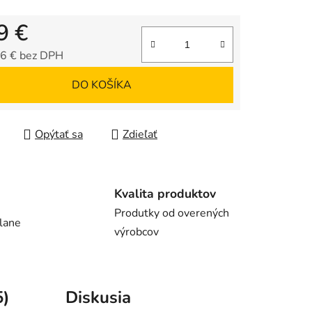
9 €
6 € bez DPH
tková cena:
DO KOŠÍKA
Opýtať sa
Zdieľať
Kvalita produktov
Produtky od overených
lane
výrobcov
5)
Diskusia