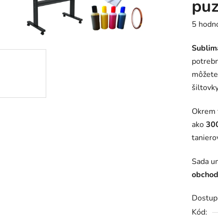
puz
Prieme
5 hodn
hodnot
Sublim
produk
potrebn
je
môžete
4,8
šiltovk
z
5
Okrem t
hviezdič
ako
30
taniero
Sada u
obchod
Dostup
Kód: