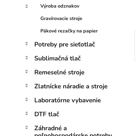
e
Výroba odznakov
l
Gravírovacie stroje
Pákové rezačky na papier
Potreby pre sieťotlač
Sublimačná tlač
Remeselné stroje
Zlatnícke náradie a stroje
Laboratórne vybavenie
DTF tlač
Záhradné a
poľnohospodárske potreby