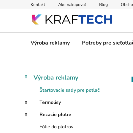
Prejsť
Kontakt
Ako nakupovať
Blog
Obcho
na
obsah
Výroba reklamy
Potreby pre sieťotla
B
K
Preskočiť
Výroba reklamy
a
kategórie
o
t
č
Štartovacie sady pre potlač
e
n
g
Termolisy
ý
ó
p
r
Rezacie plotre
i
a
e
n
Fólie do plotrov