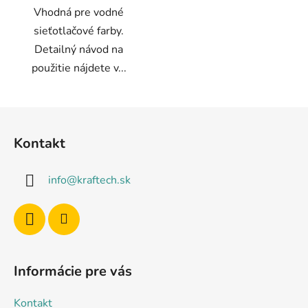
Vhodná pre vodné
sieťotlačové farby.
Detailný návod na
použitie nájdete v...
Z
á
Kontakt
p
ä
info
@
kraftech.sk
t
i
e
Informácie pre vás
Kontakt