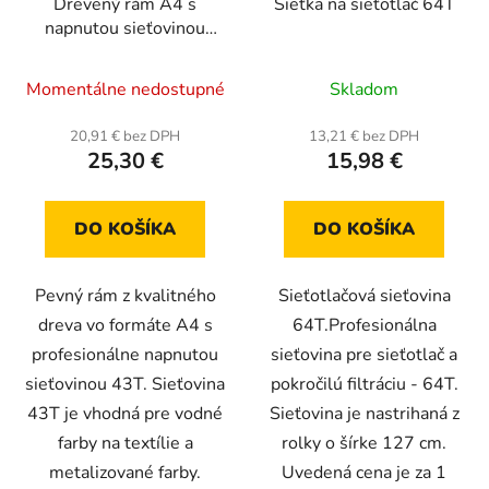
Drevený rám A4 s
Sieťka na sieťotlač 64T
napnutou sieťovinou
43T (30x40cm)
Priemerné
Momentálne nedostupné
Skladom
hodnotenie
produktu
20,91 € bez DPH
13,21 € bez DPH
25,30 €
15,98 €
je
5,0
z
DO KOŠÍKA
DO KOŠÍKA
5
hviezdičiek.
Pevný rám z kvalitného
Sieťotlačová sieťovina
dreva vo formáte A4 s
64T.Profesionálna
profesionálne napnutou
sieťovina pre sieťotlač a
sieťovinou 43T. Sieťovina
pokročilú filtráciu - 64T.
43T je vhodná pre vodné
Sieťovina je nastrihaná z
farby na textílie a
rolky o šírke 127 cm.
metalizované farby.
Uvedená cena je za 1