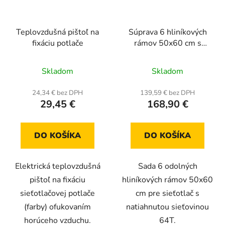
Teplovzdušná pištoľ na
Súprava 6 hliníkových
fixáciu potlače
rámov 50x60 cm s
natiahnutou sieťkou
Priemerné
64T
Skladom
Skladom
hodnotenie
produktu
24,34 € bez DPH
139,59 € bez DPH
29,45 €
168,90 €
je
5,0
z
DO KOŠÍKA
DO KOŠÍKA
5
hviezdičiek.
Elektrická teplovzdušná
Sada 6 odolných
pištoľ na fixáciu
hliníkových rámov 50x60
sieťotlačovej potlače
cm pre sieťotlač s
(farby) ofukovaním
natiahnutou sieťovinou
horúceho vzduchu.
64T.