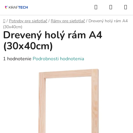
Prejsť
Hľadať
NÁKUP
na
KOŠÍK
obsah
Domov
/
Potreby pre sieťotlač
/
Rámy pre sieťotlač
/
Drevený holý rám A4
(30x40cm)
Drevený holý rám A4
(30x40cm)
Priemerné
1 hodnotenie
Podrobnosti hodnotenia
hodnotenie
produktu
je
5,0
z
5
hviezdičiek.