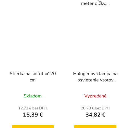
meter dĺžky,...
Stierka na sieťotlač 20
Halogénová lampa na
cm
osvietenie vzorov
400W
Priemerné
Skladom
Vypredané
hodnotenie
produktu
12,72 € bez DPH
28,78 € bez DPH
15,39 €
34,82 €
je
5,0