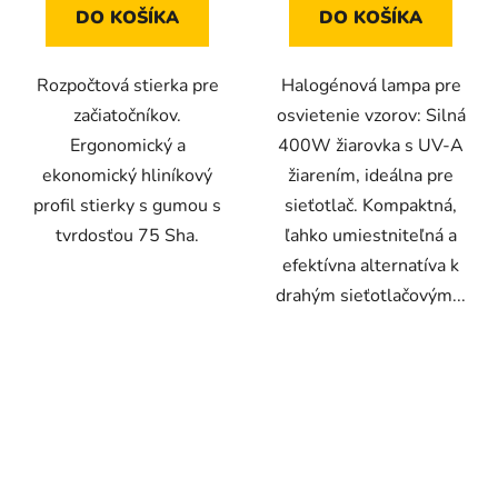
z
DO KOŠÍKA
DO KOŠÍKA
5
hviezdičiek.
Rozpočtová stierka pre
Halogénová lampa pre
začiatočníkov.
osvietenie vzorov: Silná
Ergonomický a
400W žiarovka s UV-A
ekonomický hliníkový
žiarením, ideálna pre
profil stierky s gumou s
sieťotlač. Kompaktná,
tvrdosťou 75 Sha.
ľahko umiestniteľná a
efektívna alternatíva k
drahým sieťotlačovým...