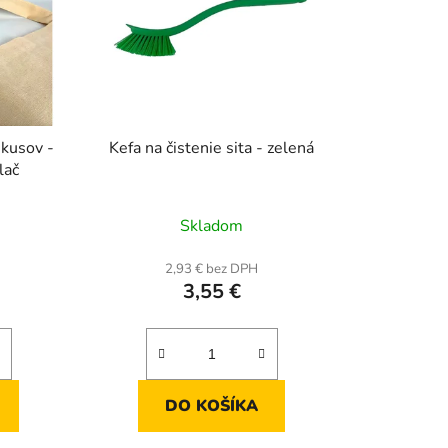
 kusov -
Kefa na čistenie sita - zelená
lač
rné
Skladom
enie
tu
2,93 € bez DPH
3,55 €
iek.
DO KOŠÍKA