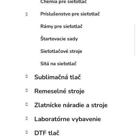
Chémia pre sieťotlač
l
Príslušenstvo pre sieťotlač
Rámy pre sieťotlač
Štartovacie sady
Sieťotlačové stroje
Sitá na sieťotlač
Sublimačná tlač
Remeselné stroje
Zlatnícke náradie a stroje
Laboratórne vybavenie
DTF tlač