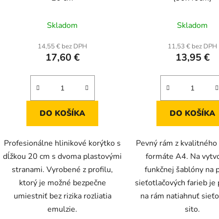
Priemerné
Prieme
Skladom
Skladom
hodnotenie
hodnot
produktu
produk
14,55 € bez DPH
11,53 € bez DPH
17,60 €
13,95 €
je
je
5,0
5,0
z
z
5
5
hviezdičiek.
hviezdič
DO KOŠÍKA
DO KOŠÍKA
Profesionálne hlinikové korýtko s
Pevný rám z kvalitného
dĺžkou 20 cm s dvoma plastovými
formáte A4. Na vytv
stranami. Vyrobené z profilu,
funkčnej šablóny na 
ktorý je možné bezpečne
sieťotlačových farieb je
umiestniť bez rizika rozliatia
na rám natiahnuť sieť
emulzie.
sito.