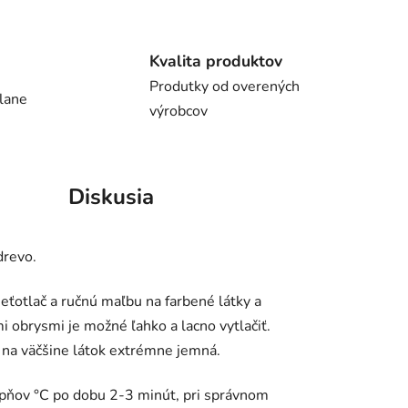
Kvalita produktov
Produtky od overených
lane
výrobcov
Diskusia
drevo.
ieťotlač a ručnú maľbu na farbené látky a
mi obrysmi je možné ľahko a lacno vytlačiť.
e na väčšine látok extrémne jemná.
pňov °C po dobu 2-3 minút, pri správnom