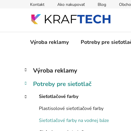
Prejsť
Kontakt
Ako nakupovať
Blog
Obcho
na
obsah
Výroba reklamy
Potreby pre sieťotla
B
K
Preskočiť
Výroba reklamy
a
kategórie
o
t
č
Potreby pre sieťotlač
e
n
g
ý
Sieťotlačové farby
ó
p
r
Plastisolové sieťotlačové farby
i
a
e
n
Sieťotlačové farby na vodnej báze
e