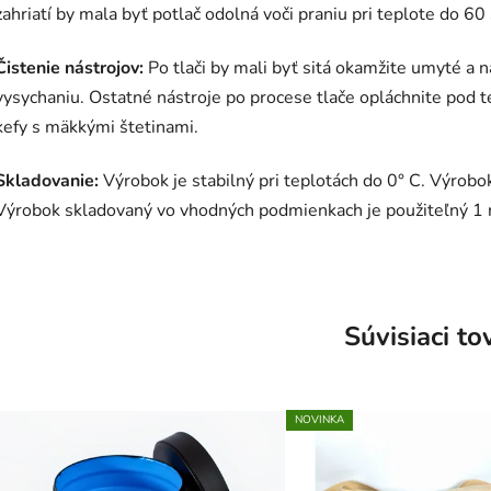
zahriatí by mala byť potlač odolná voči praniu pri teplote do 60
Čistenie nástrojov:
Po tlači by mali byť sitá okamžite umyté a 
vysychaniu. Ostatné nástroje po procese tlače opláchnite pod
kefy s mäkkými štetinami.
Skladovanie:
Výrobok je stabilný pri teplotách do 0° C. Výrob
Výrobok skladovaný vo vhodných podmienkach je použiteľný 1 
Súvisiaci to
NOVINKA