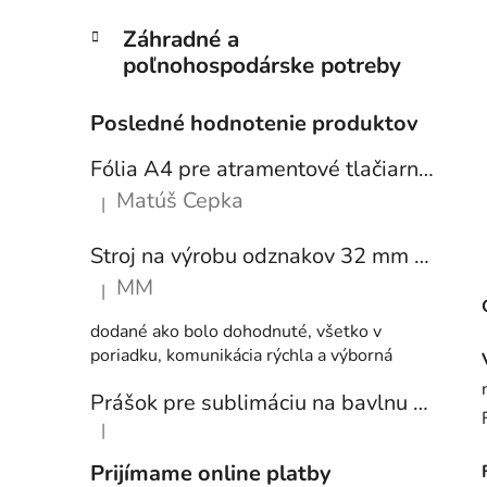
Záhradné a
poľnohospodárske potreby
Posledné hodnotenie produktov
Fólia A4 pre atramentové tlačiarne - sada 10 ks
Matúš Cepka
|
Hodnotenie produktu je 5 z 5 hviezdičiek.
Stroj na výrobu odznakov 32 mm a 58 mm + 250 ks odznakov
MM
|
Hodnotenie produktu je 5 z 5 hviezdičiek.
dodané ako bolo dohodnuté, všetko v
poriadku, komunikácia rýchla a výborná
Prášok pre sublimáciu na bavlnu 1 kg
|
Hodnotenie produktu je 5 z 5 hviezdičiek.
Prijímame online platby