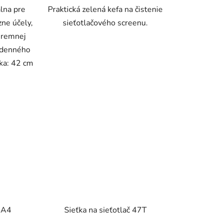
álna pre
Praktická zelená kefa na čistenie
zne účely,
sieťotlačového screenu.
iremnej
odenného
ška: 42 cm
 A4
Sieťka na sieťotlač 47T