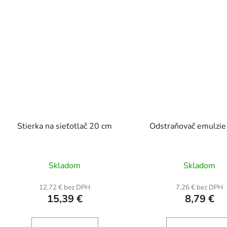
Stierka na sieťotlač 20 cm
Odstraňovač emulzie 
Priemerné
Prieme
Skladom
Skladom
hodnotenie
hodnot
produktu
produk
12,72 € bez DPH
7,26 € bez DPH
15,39 €
8,79 €
je
je
5,0
5,0
z
z