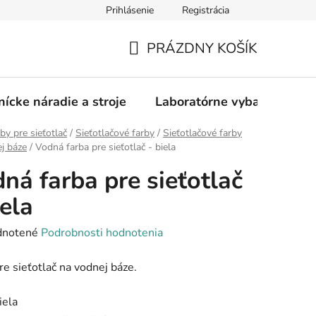
Prihlásenie
Registrácia
PRÁZDNY KOŠÍK
NÁKUPNÝ
KOŠÍK
nícke náradie a stroje
Laboratórne vybavenie
by pre sieťotlač
/
Sieťotlačové farby
/
Sieťotlačové farby
j báze
/
Vodná farba pre sieťotlač - biela
ná farba pre sieťotlač
iela
rné
notené
Podrobnosti hodnotenia
enie
re sieťotlač na vodnej báze.
tu
iela