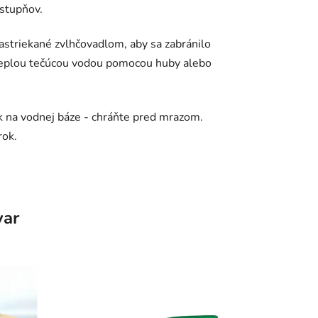
 stupňov.
nastriekané zvlhčovadlom, aby sa zabránilo
 teplou tečúcou vodou pomocou huby alebo
ok na vodnej báze - chráňte pred mrazom.
rok.
var