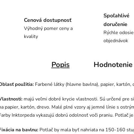
Spoľahlivé
Cenová dostupnosť
doručenie
Výhodný pomer ceny a
Rýchle odosie
kvality
objednávok
Popis
Hodnotenie
Oblasť použitia:
Farbené látky (hlavne bavlna), papier, kartón, 
Vlastnosti:
majú veľmi dobré krycie vlastnosti. Sú určené pre s
na papier, kartón, drevo. Malé plné vzory aj jemné línie s ostrý
Farby Inktorpeda vykazujú dobrú odolnosť voči praniu. Potlač j
Fixácia na bavlnu:
Potlač by mala byť nahriata na 150-160 stu