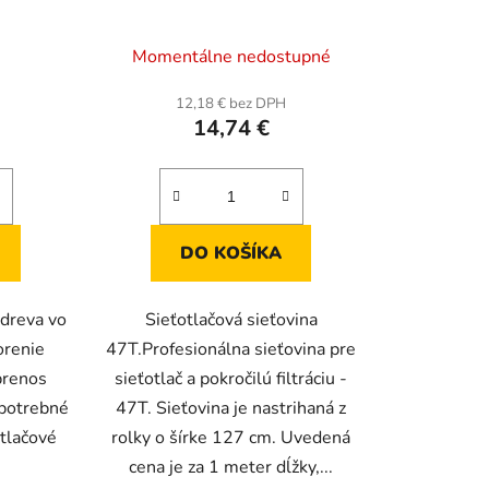
rné
Momentálne nedostupné
enie
tu
12,18 € bez DPH
14,74 €
iek.
DO KOŠÍKA
 dreva vo
Sieťotlačová sieťovina
orenie
47T.Profesionálna sieťovina pre
prenos
sieťotlač a pokročilú filtráciu -
 potrebné
47T. Sieťovina je nastrihaná z
otlačové
rolky o šírke 127 cm. Uvedená
cena je za 1 meter dĺžky,...