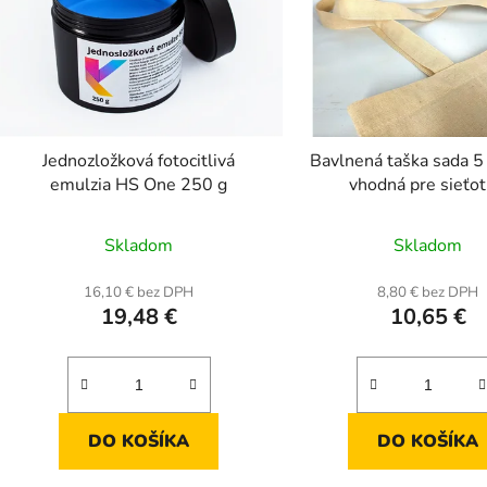
Jednozložková fotocitlivá
Bavlnená taška sada 5
emulzia HS One 250 g
vhodná pre sieťot
Priemerné
Prieme
Skladom
Skladom
hodnotenie
hodnot
produktu
produk
16,10 € bez DPH
8,80 € bez DPH
19,48 €
10,65 €
je
je
5,0
5,0
z
z
5
5
hviezdičiek.
hviezdič
DO KOŠÍKA
DO KOŠÍKA