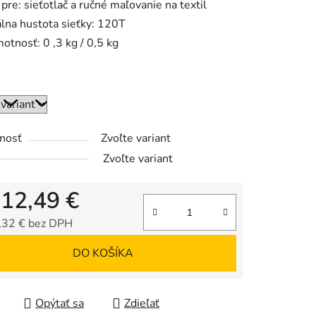
pre: sieťotlač a ručné maľovanie na textil
lna hustota sieťky: 120T
motnosť: 0 ,3 kg / 0,5 kg
iek.
nosť
Zvoľte variant
Zvoľte variant
d
12,49 €
,32 €
bez DPH
tková cena:
DO KOŠÍKA
Opýtať sa
Zdieľať