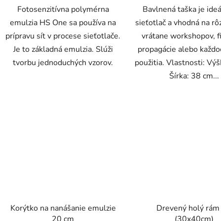
Fotosenzitívna polymérna
Bavlnená taška je ide
emulzia HS One sa používa na
sieťotlač a vhodná na rô
prípravu sít v procese sieťotlače.
vrátane workshopov, f
Je to základná emulzia. Slúži
propagácie alebo každ
tvorbu jednoduchých vzorov.
použitia. Vlastnosti: Vý
Šírka: 38 cm...
Korýtko na nanášanie emulzie
Drevený holý rám
20 cm
(30x40cm)