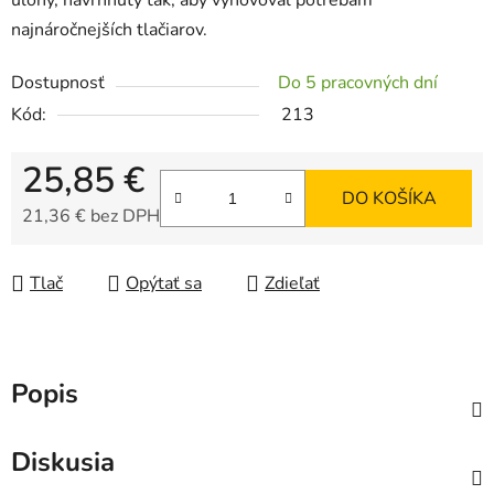
úlohy, navrhnutý tak, aby vyhovoval potrebám
najnáročnejších tlačiarov.
Dostupnosť
Do 5 pracovných dní
Kód:
213
25,85 €
DO KOŠÍKA
21,36 € bez DPH
Jednotková cena:
Tlač
Opýtať sa
Zdieľať
Popis
Diskusia