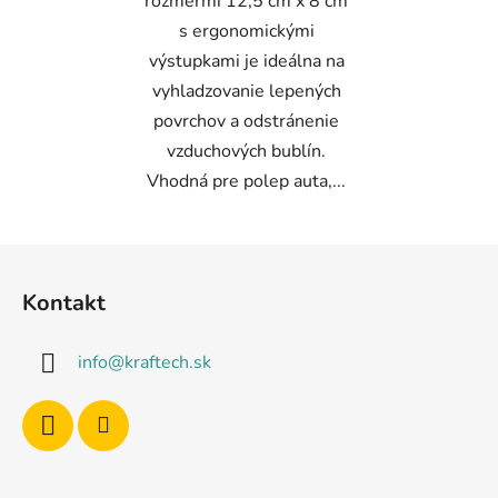
rozmermi 12,5 cm x 8 cm
s ergonomickými
výstupkami je ideálna na
vyhladzovanie lepených
povrchov a odstránenie
vzduchových bublín.
Vhodná pre polep auta,...
Z
á
Kontakt
p
ä
info
@
kraftech.sk
t
i
e