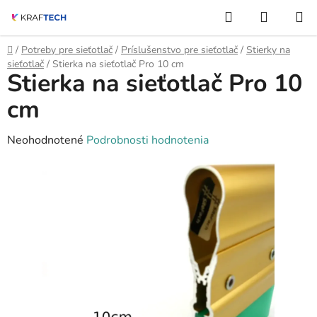
Prejsť
Hľadať
NÁKUP
na
KOŠÍK
obsah
Domov
/
Potreby pre sieťotlač
/
Príslušenstvo pre sieťotlač
/
Stierky na
sieťotlač
/
Stierka na sieťotlač Pro 10 cm
Stierka na sieťotlač Pro 10
cm
Priemerné
Neohodnotené
Podrobnosti hodnotenia
hodnotenie
produktu
je
0,0
z
5
hviezdičiek.