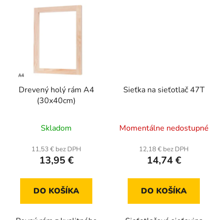
Drevený holý rám A4
Sieťka na sieťotlač 47T
(30x40cm)
Priemerné
Skladom
Momentálne nedostupné
hodnotenie
produktu
11,53 € bez DPH
12,18 € bez DPH
13,95 €
14,74 €
je
5,0
z
DO KOŠÍKA
DO KOŠÍKA
5
hviezdičiek.