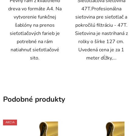
Pevný rám z kvalitného
Sieťotlačová sieťovina
dreva vo formáte A4. Na
47T.Profesionálna
vytvorenie funkčnej
sieťovina pre sieťotlač a
šablóny na prenos
pokročilú filtráciu - 47T.
sieťotlačových farieb je
Sieťovina je nastrihaná z
potrebné na rám
rolky o šírke 127 cm.
natiahnuť sieťotlačové
Uvedená cena je za 1
sito.
meter dĺžky,...
Podobné produkty
AKCIA