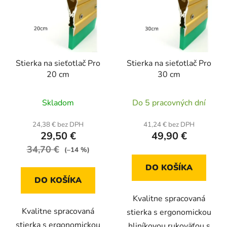
Stierka na sieťotlač Pro
Stierka na sieťotlač Pro
20 cm
30 cm
Skladom
Do 5 pracovných dní
24,38 € bez DPH
41,24 € bez DPH
29,50 €
49,90 €
34,70 €
(–14 %)
DO KOŠÍKA
DO KOŠÍKA
Kvalitne spracovaná
Kvalitne spracovaná
stierka s ergonomickou
stierka s ergonomickou
hliníkovou rukoväťou s