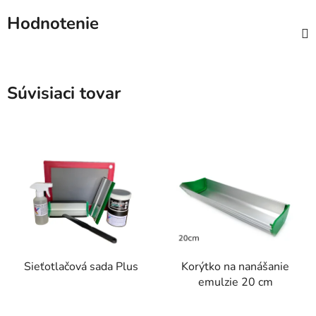
Hodnotenie
Súvisiaci tovar
Sieťotlačová sada Plus
Korýtko na nanášanie
emulzie 20 cm
Priemerné
Priemerné