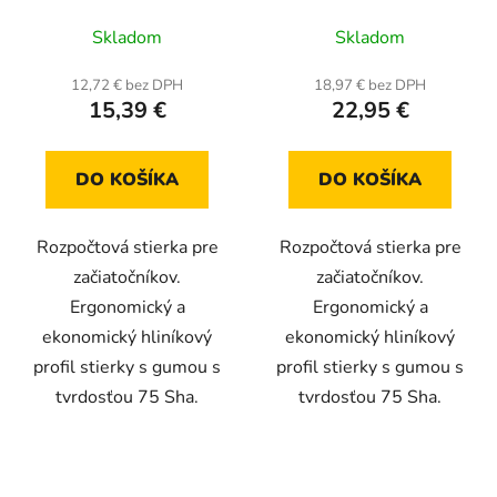
Priemerné
Skladom
Skladom
hodnotenie
produktu
12,72 € bez DPH
18,97 € bez DPH
15,39 €
22,95 €
je
5,0
z
DO KOŠÍKA
DO KOŠÍKA
5
hviezdičiek.
Rozpočtová stierka pre
Rozpočtová stierka pre
začiatočníkov.
začiatočníkov.
Ergonomický a
Ergonomický a
ekonomický hliníkový
ekonomický hliníkový
profil stierky s gumou s
profil stierky s gumou s
tvrdosťou 75 Sha.
tvrdosťou 75 Sha.