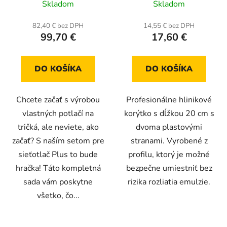
Skladom
Skladom
hodnotenie
hodnotenie
produktu
produktu
82,40 € bez DPH
14,55 € bez DPH
99,70 €
17,60 €
je
je
5,0
5,0
z
z
DO KOŠÍKA
DO KOŠÍKA
5
5
hviezdičiek.
hviezdičiek.
Chcete začať s výrobou
Profesionálne hlinikové
vlastných potlačí na
korýtko s dĺžkou 20 cm s
tričká, ale neviete, ako
dvoma plastovými
začať? S naším setom pre
stranami. Vyrobené z
sieťotlač Plus to bude
profilu, ktorý je možné
hračka! Táto kompletná
bezpečne umiestniť bez
sada vám poskytne
rizika rozliatia emulzie.
všetko, čo...