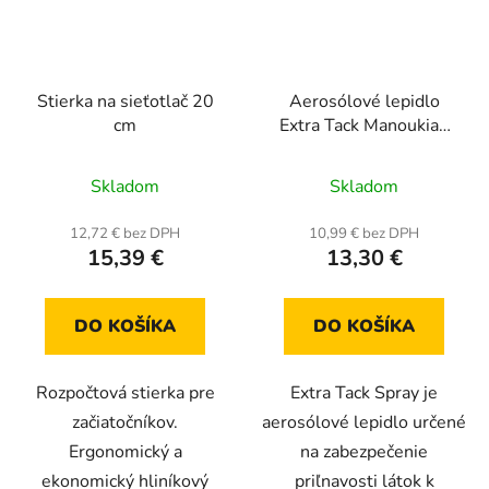
Stierka na sieťotlač 20
Aerosólové lepidlo
cm
Extra Tack Manoukian
600 ml
Priemerné
Skladom
Skladom
hodnotenie
produktu
12,72 € bez DPH
10,99 € bez DPH
15,39 €
13,30 €
je
5,0
z
DO KOŠÍKA
DO KOŠÍKA
5
hviezdičiek.
Rozpočtová stierka pre
Extra Tack Spray je
začiatočníkov.
aerosólové lepidlo určené
Ergonomický a
na zabezpečenie
ekonomický hliníkový
priľnavosti látok k