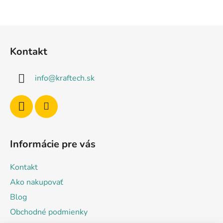
Z
á
Kontakt
p
ä
info
@
kraftech.sk
t
i
e
Informácie pre vás
Kontakt
Ako nakupovať
Blog
Obchodné podmienky