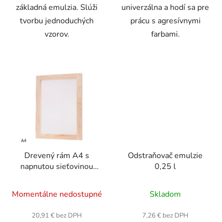
základná emulzia. Slúži
univerzálna a hodí sa pre
tvorbu jednoduchých
prácu s agresívnymi
vzorov.
farbami.
Drevený rám A4 s
Odstraňovač emulzie
napnutou sieťovinou
0,25 l
43T (30x40cm)
Priemerné
Priemerné
Momentálne nedostupné
Skladom
hodnotenie
hodnotenie
produktu
produktu
20,91 € bez DPH
7,26 € bez DPH