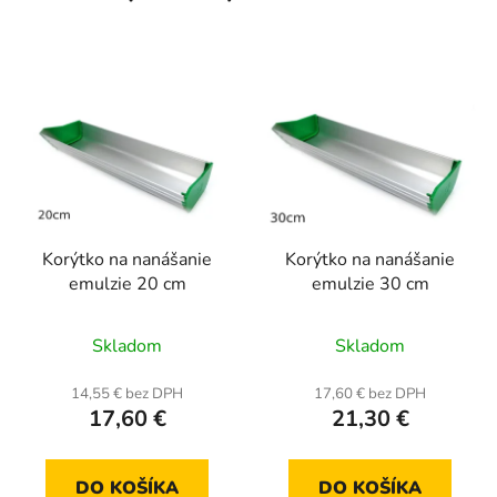
Korýtko na nanášanie
Korýtko na nanášanie
emulzie 20 cm
emulzie 30 cm
Priemerné
Skladom
Skladom
hodnotenie
produktu
14,55 € bez DPH
17,60 € bez DPH
17,60 €
21,30 €
je
5,0
z
DO KOŠÍKA
DO KOŠÍKA