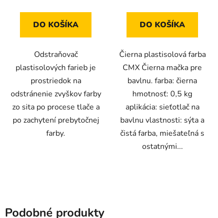
5,0
4,8
z
z
DO KOŠÍKA
DO KOŠÍKA
5
5
hviezdičiek.
hviezdičiek.
Odstraňovač
Čierna plastisolová farba
plastisolových farieb je
CMX Čierna mačka pre
prostriedok na
bavlnu. farba: čierna
odstránenie zvyškov farby
hmotnosť: 0,5 kg
zo sita po procese tlače a
aplikácia: sieťotlač na
po zachytení prebytočnej
bavlnu vlastnosti: sýta a
farby.
čistá farba, miešateľná s
ostatnými...
Podobné produkty