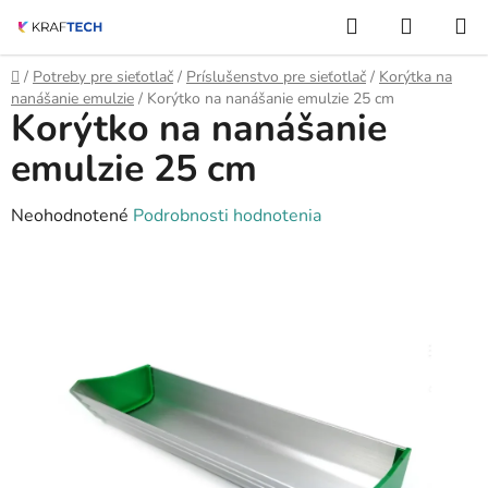
Prejsť
Hľadať
NÁKUP
na
KOŠÍK
obsah
Domov
/
Potreby pre sieťotlač
/
Príslušenstvo pre sieťotlač
/
Korýtka na
nanášanie emulzie
/
Korýtko na nanášanie emulzie 25 cm
Korýtko na nanášanie
emulzie 25 cm
Priemerné
Neohodnotené
Podrobnosti hodnotenia
hodnotenie
produktu
je
0,0
z
5
hviezdičiek.