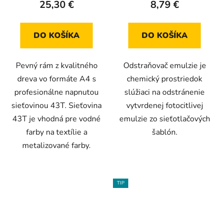
25,30 €
8,79 €
je
je
5,0
5,0
z
z
DO KOŠÍKA
DO KOŠÍKA
5
5
hviezdičiek.
hviezdičiek.
Pevný rám z kvalitného
Odstraňovač emulzie je
dreva vo formáte A4 s
chemický prostriedok
profesionálne napnutou
slúžiaci na odstránenie
sieťovinou 43T. Sieťovina
vytvrdenej fotocitlivej
43T je vhodná pre vodné
emulzie zo sieťotlačových
farby na textílie a
šablón.
metalizované farby.
TIP