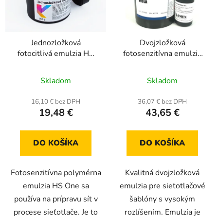
Jednozložková
Dvojzložková
fotocitlivá emulzia HS
fotosenzitívna emulzia
One 250 g
Screen-Sol Qv Viola 0,9
Priemerné
Priemerné
kg
Skladom
Skladom
hodnotenie
hodnotenie
produktu
produktu
16,10 € bez DPH
36,07 € bez DPH
19,48 €
43,65 €
je
je
5,0
4,0
z
z
DO KOŠÍKA
DO KOŠÍKA
5
5
hviezdičiek.
hviezdičiek.
Fotosenzitívna polymérna
Kvalitná dvojzložková
emulzia HS One sa
emulzia pre sieťotlačové
používa na prípravu sít v
šablóny s vysokým
procese sieťotlače. Je to
rozlíšením. Emulzia je