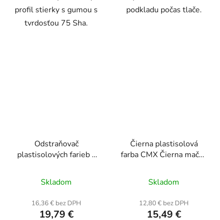
profil stierky s gumou s
podkladu počas tlače.
tvrdosťou 75 Sha.
Odstraňovač
Čierna plastisolová
plastisolových farieb -
farba CMX Čierna mačka
500 ml
0,5 kg
Priemerné
Priemerné
Skladom
Skladom
hodnotenie
hodnotenie
produktu
produktu
16,36 € bez DPH
12,80 € bez DPH
19,79 €
15,49 €
je
je