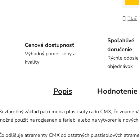
Tlač
Spoľahlivé
Cenová dostupnosť
doručenie
Výhodný pomer ceny a
Rýchle odosie
kvality
objednávok
Popis
Hodnotenie
Bezfarebný základ patrí medzi plastisoly radu CMX, čo znamená, 
možné použiť na rozjasnenie farieb, alebo na vytvorenie novýc
Čo odlišuje atramenty CMX od ostatných plastisolových atram