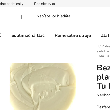
dné podmienky
Podmienky ochrany osobných údajov
č
Sublimačná tlač
Remeselné stroje
Zlat
Domov
/
Potre
sieťotla
CMX Tu 
Bez
pla
Tu 
Prieme
Neohod
hodnot
Bezfare
produk