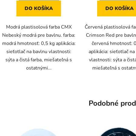
DO KOŠÍKA
DO KOŠÍKA
Modrá plastisolová farba CMX
Červená plastisolová f
Nebeský modrá pre bavlnu. farba:
Crimson Red pre bavlnu
modrá hmotnosť: 0,5 kg aplikácia:
červená hmotnosť: 0
sieťotlač na bavlnu vlastnosti:
aplikácia: sieťotlač n
sýta a čistá farba, miešateľná s
vlastnosti: sýta a čist
ostatnými...
miešateľná s ostatný
Podobné prod