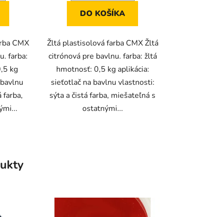
DO KOŠÍKA
arba CMX
Žltá plastisolová farba CMX Žltá
. farba:
citrónová pre bavlnu. farba: žltá
,5 kg
hmotnosť: 0,5 kg aplikácia:
a bavlnu
sieťotlač na bavlnu vlastnosti:
á farba,
sýta a čistá farba, miešateľná s
mi...
ostatnými...
ukty