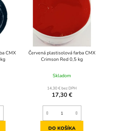
arba CMX
Červená plastisolová farba CMX
 kg
Crimson Red 0,5 kg
rné
Skladom
enie
tu
14,30 € bez DPH
17,30 €
iek.
DO KOŠÍKA