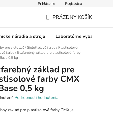
Prihlásenie
Registrácia
PRÁZDNY KOŠÍK
NÁKUPNÝ
KOŠÍK
nícke náradie a stroje
Laboratórne vybavenie
by pre sieťotlač
/
Sieťotlačové farby
/
Plastisolové
čové farby
/
Bezfarebný základ pre plastisolové farby
Base 0,5 kg
farebný základ pre
stisolové farby CMX
Base 0,5 kg
rné
notené
Podrobnosti hodnotenia
enie
bný základ pre plastisolové farby CMX je
tu