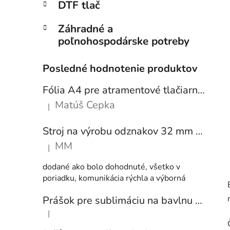
DTF tlač
Záhradné a
poľnohospodárske potreby
Posledné hodnotenie produktov
Fólia A4 pre atramentové tlačiarne - sada 10 ks
Matúš Cepka
|
Hodnotenie produktu je 5 z 5 hviezdičiek.
Stroj na výrobu odznakov 32 mm a 58 mm + 250 ks odznakov
MM
|
Hodnotenie produktu je 5 z 5 hviezdičiek.
dodané ako bolo dohodnuté, všetko v
poriadku, komunikácia rýchla a výborná
Prášok pre sublimáciu na bavlnu 1 kg
|
Hodnotenie produktu je 5 z 5 hviezdičiek.