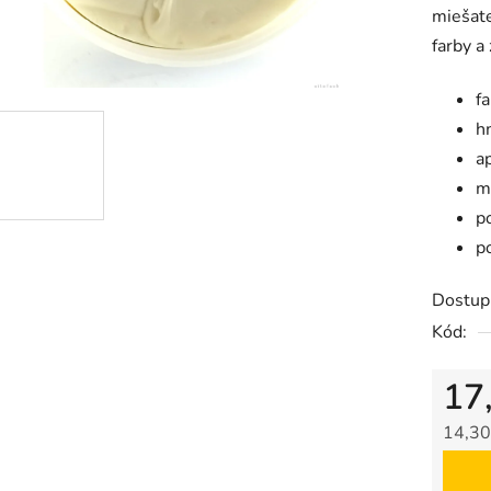
miešate
je
farby a
0,0
z
f
5
h
hviezdič
ap
m
p
p
Dostup
Kód:
17
14,30
Jedno