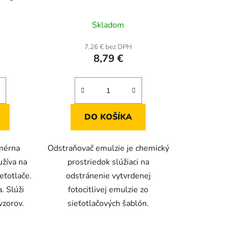
rné
Priemerné
Skladom
enie
hodnotenie
tu
produktu
7,26 € bez DPH
8,79 €
je
5,0
z
5
iek.
hviezdičiek.
DO KOŠÍKA
ymérna
Odstraňovač emulzie je chemický
žíva na
prostriedok slúžiaci na
ieťotlače.
odstránenie vytvrdenej
. Slúži
fotocitlivej emulzie zo
vzorov.
sieťotlačových šablón.