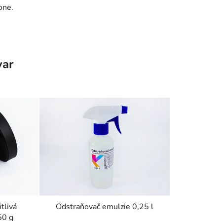
one.
var
tlivá
Odstraňovač emulzie 0,25 l
50 g