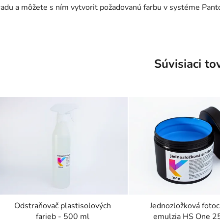
radu a môžete s ním vytvoriť požadovanú farbu v systéme Pant
Súvisiaci to
Odstraňovač plastisolových
Jednozložková fotoci
farieb - 500 ml
emulzia HS One 2