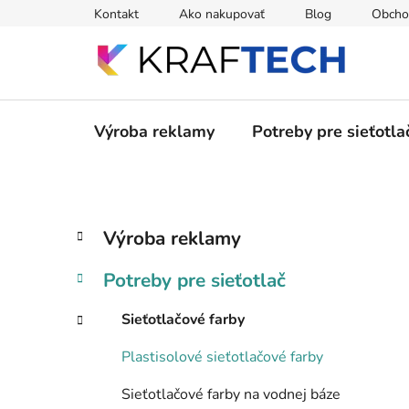
Prejsť
Kontakt
Ako nakupovať
Blog
Obcho
na
obsah
Výroba reklamy
Potreby pre sieťotla
B
K
Preskočiť
Výroba reklamy
a
kategórie
o
t
č
Potreby pre sieťotlač
e
n
g
ý
Sieťotlačové farby
ó
p
r
Plastisolové sieťotlačové farby
i
a
e
n
Sieťotlačové farby na vodnej báze