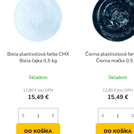
Biela plastisolová farba CMX
Čierna plastisolová f
Biela čajka 0,5 kg
Čierna mačka 0,5
Priemerné
Prieme
Skladom
Skladom
hodnotenie
hodnot
produktu
produk
12,80 € bez DPH
12,80 € bez DPH
15,49 €
15,49 €
je
je
5,0
4,8
z
z
5
5
hviezdičiek.
hviezdič
DO KOŠÍKA
DO KOŠÍKA