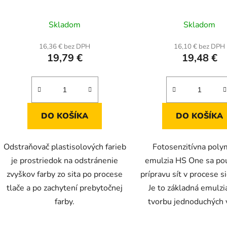
Priemerné
Prieme
Skladom
Skladom
hodnotenie
hodnot
produktu
produk
16,36 € bez DPH
16,10 € bez DPH
19,79 €
19,48 €
je
je
5,0
5,0
z
z
5
5
hviezdičiek.
hviezdič
DO KOŠÍKA
DO KOŠÍKA
Odstraňovač plastisolových farieb
Fotosenzitívna pol
je prostriedok na odstránenie
emulzia HS One sa pou
zvyškov farby zo sita po procese
prípravu sít v procese s
tlače a po zachytení prebytočnej
Je to základná emulzia
farby.
tvorbu jednoduchých 