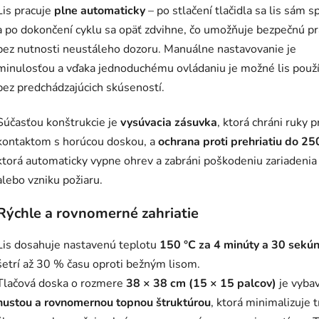
Lis pracuje
plne automaticky
– po stlačení tlačidla sa lis sám s
a po dokončení cyklu sa opäť zdvihne, čo umožňuje bezpečnú p
bez nutnosti neustáleho dozoru. Manuálne nastavovanie je
minulosťou a vďaka jednoduchému ovládaniu je možné lis použí
bez predchádzajúcich skúseností.
Súčasťou konštrukcie je
vysúvacia zásuvka
, ktorá chráni ruky 
kontaktom s horúcou doskou, a
ochrana proti prehriatiu do 25
ktorá automaticky vypne ohrev a zabráni poškodeniu zariadenia
alebo vzniku požiaru.
Rýchle a rovnomerné zahriatie
Lis dosahuje nastavenú teplotu
150 °C za 4 minúty a 30 sekú
šetrí až 30 % času oproti bežným lisom.
Tlačová doska o rozmere
38 × 38 cm (15 × 15 palcov)
je vyba
hustou a rovnomernou topnou štruktúrou
, ktorá minimalizuje