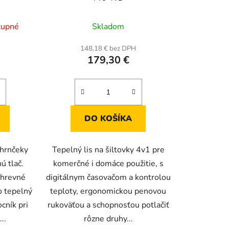
rné
Priemerné
tupné
Skladom
enie
hodnotenie
tu
produktu
H
148,18 € bez DPH
179,30 €
je
5,0
z
5
iek.
hviezdičiek.
DO KOŠÍKA
 hrnčeky
Tepelný lis na šiltovky 4v1 pre
ú tlač.
komerčné i domáce použitie, s
ýhrevné
digitálnym časovačom a kontrolou
o tepelný
teploty, ergonomickou penovou
ocník pri
rukoväťou a schopnosťou potlačiť
..
rôzne druhy...