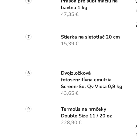
Prášok pre sublimáciu na
bavlnu 1 kg
47,35 €
Stierka na sieťotlač 20 cm
15,39 €
Dvojzložková
fotosenzitívna emulzia
Screen-Sol Qv Viola 0,9 kg
43,65 €
Termolis na hrnčeky
Double Size 11 / 20 oz
228,90 €