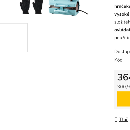
hrnček
0,0
vysoké
z
zložité
5
ovláda
hviezdič
použiti
Dostup
Kód:
36
300,9
Jedno
Tlač