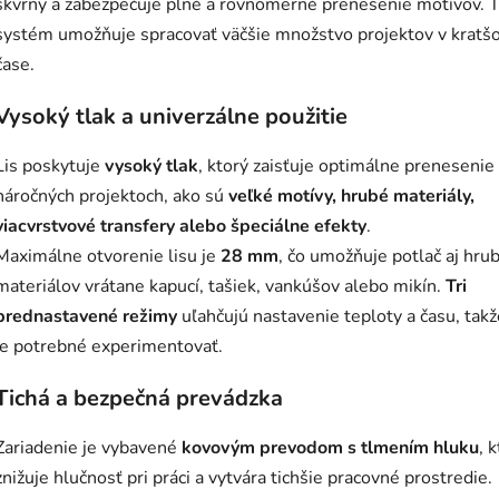
škvrny a zabezpečuje plné a rovnomerné prenesenie motívov. 
systém umožňuje spracovať väčšie množstvo projektov v krat
čase.
Vysoký tlak a univerzálne použitie
Lis poskytuje
vysoký tlak
, ktorý zaisťuje optimálne prenesenie 
náročných projektoch, ako sú
veľké motívy, hrubé materiály,
viacvrstvové transfery alebo špeciálne efekty
.
Maximálne otvorenie lisu je
28 mm
, čo umožňuje potlač aj hru
materiálov vrátane kapucí, tašiek, vankúšov alebo mikín.
Tri
prednastavené režimy
uľahčujú nastavenie teploty a času, takž
je potrebné experimentovať.
Tichá a bezpečná prevádzka
Zariadenie je vybavené
kovovým prevodom s tlmením hluku
, 
znižuje hlučnosť pri práci a vytvára tichšie pracovné prostredie.