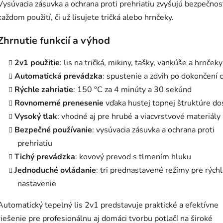
Vysúvacia zásuvka a ochrana proti prehriatiu zvyšujú bezpečnosť
každom použití, či už lisujete tričká alebo hrnčeky.
Zhrnutie funkcií a výhod
2v1 použitie
: lis na tričká, mikiny, tašky, vankúše a hrnčeky
Automatická prevádzka
: spustenie a zdvih po dokončení 
Rýchle zahriatie
: 150 °C za 4 minúty a 30 sekúnd
Rovnomerné prenesenie
vďaka hustej topnej štruktúre do
Vysoký tlak
: vhodné aj pre hrubé a viacvrstvové materiály
Bezpečné používanie
: vysúvacia zásuvka a ochrana proti
prehriatiu
Tichý prevádzka
: kovový prevod s tlmením hluku
Jednoduché ovládanie
: tri prednastavené režimy pre rých
nastavenie
Automatický tepelný lis 2v1 predstavuje praktické a efektívne
riešenie pre profesionálnu aj domáci tvorbu potlačí na široké