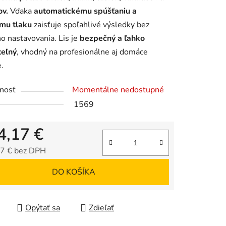
ov.
Vďaka
automatickému spúšťaniu a
mu tlaku
zaisťuje spoľahlivé výsledky bez
ho nastavovania. Lis je
bezpečný a ľahko
teľný
, vhodný na profesionálne aj domáce
iek.
e.
nosť
Momentálne nedostupné
1569
4,17 €
7 € bez DPH
tková cena:
DO KOŠÍKA
Opýtať sa
Zdieľať