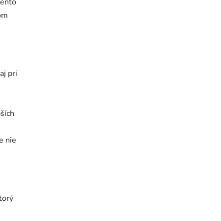
Tento
šom
aj pri
bších
e nie
ktorý