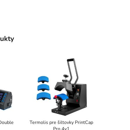
ukty
 Double
Termolis pre šiltovky PrintCap
Pro 4v1