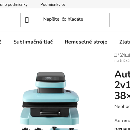
dné podmienky
Podmienky ochrany osobných údajov
č
Sublimačná tlač
Remeselné stroje
Zlat
Domov
/
Výro
na tričk
Aut
2v1
38
Prieme
Neohod
hodnot
Automa
produk
rovnome
je