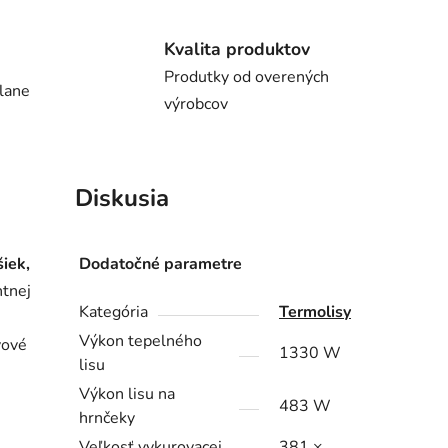
Kvalita produktov
Produtky od overených
lane
výrobcov
Diskusia
šiek,
Dodatočné parametre
ntnej
Kategória
Termolisy
Výkon tepelného
vové
1330 W
lisu
Výkon lisu na
483 W
hrnčeky
Veľkosť vykurovacej
381 ×