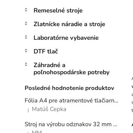
Remeselné stroje
Zlatnícke náradie a stroje
Laboratórne vybavenie
DTF tlač
Záhradné a
poľnohospodárske potreby
Posledné hodnotenie produktov
Fólia A4 pre atramentové tlačiarne - sada 10 ks
Matúš Cepka
|
Hodnotenie produktu je 5 z 5 hviezdičiek.
Stroj na výrobu odznakov 32 mm a 58 mm + 250 ks odznakov
MM