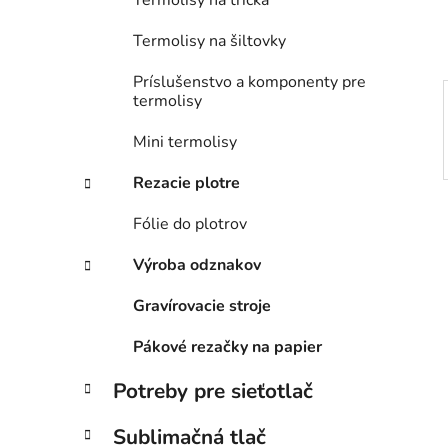
Termolisy na trička
l
Termolisy na šiltovky
Príslušenstvo a komponenty pre
termolisy
Mini termolisy
Rezacie plotre
Fólie do plotrov
Výroba odznakov
Gravírovacie stroje
Pákové rezačky na papier
Potreby pre sieťotlač
Sublimačná tlač