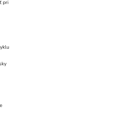
 pri
cyklu
sky
le