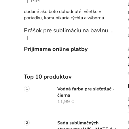
|
Hodnotenie produktu je 5 z 5 hviezdičiek.
dodané ako bolo dohodnuté, všetko v
poriadku, komunikácia rýchla a výborná
Prášok pre sublimáciu na bavlnu 1 kg
|
Hodnotenie produktu je 5 z 5 hviezdičiek.
Prijímame online platby
Top 10 produktov
Vodná farba pre sieťotlač -
čierna
11,99 €
Sada sublimačných