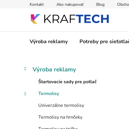
Prejsť
Kontakt
Ako nakupovať
Blog
Obcho
na
obsah
Výroba reklamy
Potreby pre sieťotla
B
K
Preskočiť
Výroba reklamy
a
kategórie
o
t
č
Štartovacie sady pre potlač
e
n
g
Termolisy
ý
ó
p
r
Univerzálne termolisy
i
a
e
n
Termolisy na hrnčeky
e