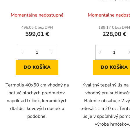
Prieme
Momentálne nedostupné
Momentálne nedos
hodnot
produk
495,05 € bez DPH
189,17 € bez DP
599,01 €
228,90 €
je
5,0
z
5
hviezdič
DO KOŠÍKA
DO KOŠÍKA
Termolis 40x60 cm vhodný na
Kvalitný tepelný lis na
potlač plochých predmetov,
vhodný pre sublimačn
napríklad tričiek, keramických
Balenie obsahuje 2 v
dlaždíc, kovových dosiek a
telesá 11 a 20 oz. Tent
podobne.
lis je v spoľahlivý pom
výrobe hrnčekov,.