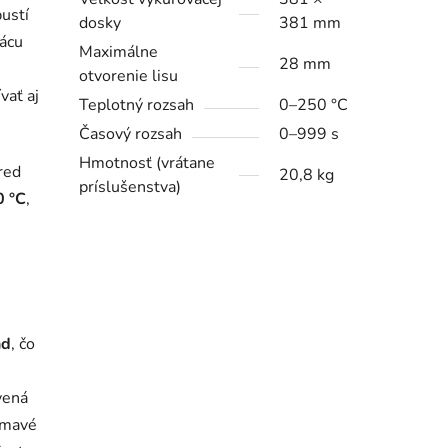
pustí
dosky
381 mm
rácu
Maximálne
28 mm
otvorenie lisu
vať aj
Teplotný rozsah
0–250 °C
Časový rozsah
0–999 s
Hmotnosť (vrátane
pred
20,8 kg
príslušenstva)
0 °C
,
nd
, čo
vená
 tmavé