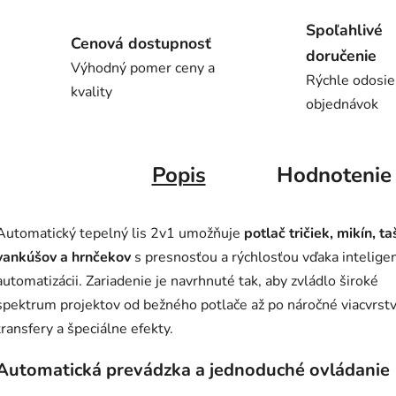
Spoľahlivé
Cenová dostupnosť
doručenie
Výhodný pomer ceny a
Rýchle odosie
kvality
objednávok
Popis
Hodnotenie
Automatický tepelný lis 2v1 umožňuje
potlač tričiek, mikín, ta
vankúšov a hrnčekov
s presnosťou a rýchlosťou vďaka intelige
automatizácii. Zariadenie je navrhnuté tak, aby zvládlo široké
spektrum projektov od bežného potlače až po náročné viacvrst
transfery a špeciálne efekty.
Automatická prevádzka a jednoduché ovládanie