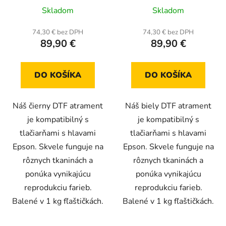
Skladom
Skladom
74,30 € bez DPH
74,30 € bez DPH
89,90 €
89,90 €
DO KOŠÍKA
DO KOŠÍKA
Náš čierny DTF atrament
Náš biely DTF atrament
je kompatibilný s
je kompatibilný s
tlačiarňami s hlavami
tlačiarňami s hlavami
Epson. Skvele funguje na
Epson. Skvele funguje na
rôznych tkaninách a
rôznych tkaninách a
ponúka vynikajúcu
ponúka vynikajúcu
reprodukciu farieb.
reprodukciu farieb.
Balené v 1 kg fľaštičkách.
Balené v 1 kg fľaštičkách.