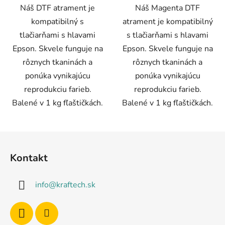
Náš DTF atrament je
Náš Magenta DTF
kompatibilný s
atrament je kompatibilný
tlačiarňami s hlavami
s tlačiarňami s hlavami
Epson. Skvele funguje na
Epson. Skvele funguje na
rôznych tkaninách a
rôznych tkaninách a
ponúka vynikajúcu
ponúka vynikajúcu
reprodukciu farieb.
reprodukciu farieb.
Balené v 1 kg fľaštičkách.
Balené v 1 kg fľaštičkách.
Z
á
Kontakt
p
ä
info
@
kraftech.sk
t
i
e