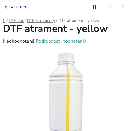
Prejsť
Hľadať
NÁKUP
na
KOŠÍK
obsah
Domov
/
DTF tlač
/
DTF Atramenty
/
DTF atrament - yellow
DTF atrament - yellow
Priemerné
Neohodnotené
Podrobnosti hodnotenia
hodnotenie
produktu
je
0,0
z
5
hviezdičiek.