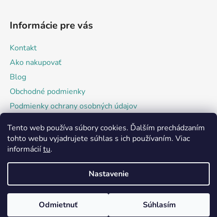
Informácie pre vás
Kontakt
Ako nakupovať
Blog
Obchodné podmienky
Podmienky ochrany osobných údajov
Tento web používa súbory cookies. Ďalším prechádzaním
Facebook
tohto webu vyjadrujete súhlas s ich používaním. Viac
informácií
tu
.
Nastavenie
Odmietnuť
Súhlasím
Vytvoril Shoptet