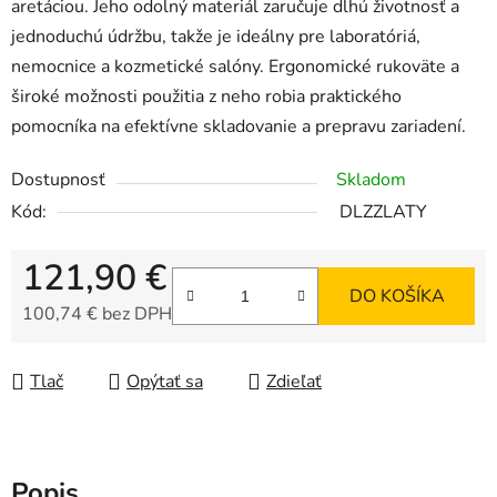
aretáciou. Jeho odolný materiál zaručuje dlhú životnosť a
jednoduchú údržbu, takže je ideálny pre laboratóriá,
nemocnice a kozmetické salóny. Ergonomické rukoväte a
široké možnosti použitia z neho robia praktického
pomocníka na efektívne skladovanie a prepravu zariadení.
Dostupnosť
Skladom
Kód:
DLZZLATY
121,90 €
DO KOŠÍKA
100,74 € bez DPH
Jednotková cena:
Tlač
Opýtať sa
Zdieľať
Popis