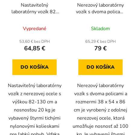
Nastaviteľný
Nerezový laboratórny
laboratórny vozík 82-
vozík s dvoma policami
130 cm, nosnosť 20 kg,
a otočnými kolieskami,
Priemerné
rozmery 42 x 34 cm
nosnosť 100 kg,
Vypredané
Skladom
rozmery 38 x 54 x 86
hodnotenie
cm
produktu
53,60 € bez DPH
65,29 € bez DPH
64,85 €
79 €
je
4,5
z
DO KOŠÍKA
DO KOŠÍKA
5
hviezdičiek.
Nastaviteľný laboratórny
Nerezový laboratórny
vozík z nerezovej ocele s
vozík s dvoma policami a
výškou 82-130 cm a
rozmermi 38 x 54 x 86
nosnosťou 20 kg je
cm je vyrobený z odolnej
vybavený štyrmi tichými
nerezovej ocele, ktorá
nylonovými kolieskami
umožňuje nosnosť až 100
pre ľahký pohyb. Vďaka
kg. Je vybavený štyrmi