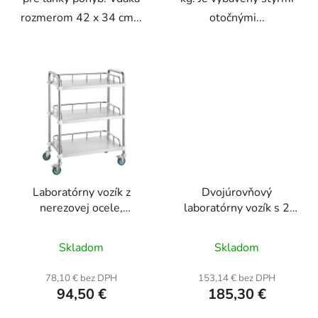
rozmerom 42 x 34 cm...
otočnými...
Laboratórny vozík z
Dvojúrovňový
nerezovej ocele,
laboratórny vozík s 2
trojstupňový, nosnosť
zásuvkami a vedrom,
Priemerné
Priemerné
100 kg, rozmery 67 x
nerezová oceľ, nosnosť
Skladom
Skladom
39 x 86 cm
hodnotenie
100 kg, rozmery 66 x
hodnotenie
39 x 86 cm
produktu
produktu
78,10 € bez DPH
153,14 € bez DPH
94,50 €
185,30 €
je
je
4,7
5,0