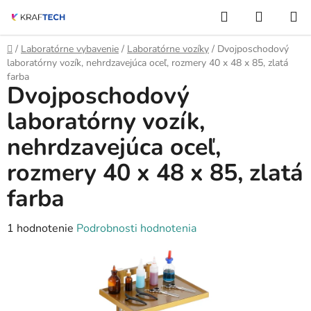
Prejsť
Hľadať
NÁKUP
na
KOŠÍK
obsah
Domov
/
Laboratórne vybavenie
/
Laboratórne vozíky
/
Dvojposchodový
laboratórny vozík, nehrdzavejúca oceľ, rozmery 40 x 48 x 85, zlatá
farba
Dvojposchodový
laboratórny vozík,
nehrdzavejúca oceľ,
rozmery 40 x 48 x 85, zlatá
farba
Priemerné
1 hodnotenie
Podrobnosti hodnotenia
hodnotenie
produktu
je
5,0