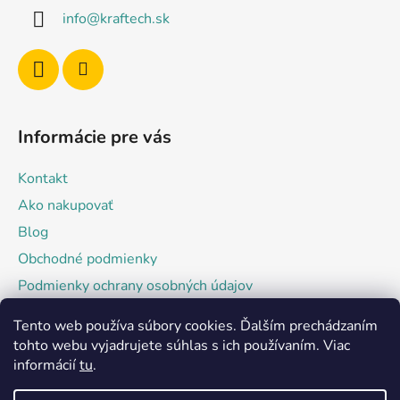
ä
info
@
kraftech.sk
t
i
e
Informácie pre vás
Kontakt
Ako nakupovať
Blog
Obchodné podmienky
Podmienky ochrany osobných údajov
Tento web používa súbory cookies. Ďalším prechádzaním
Facebook
tohto webu vyjadrujete súhlas s ich používaním. Viac
informácií
tu
.