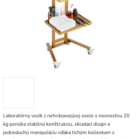
z
5
hviezdičiek.
Laboratórny vozík z nehrdzavejúcej ocele s nosnosťou 20
kg ponúka stabilnú konštrukciu, skladací dizajn a
jednoduchú manipuláciu vďaka tichým kolieskam s