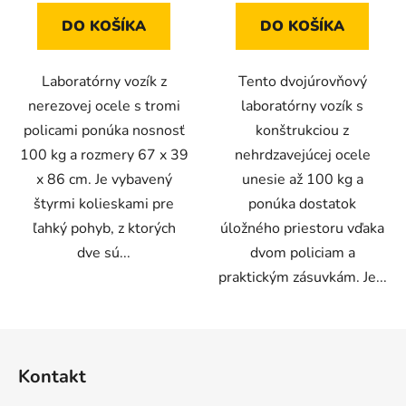
z
z
DO KOŠÍKA
DO KOŠÍKA
5
5
hviezdičiek.
hviezdičiek.
Laboratórny vozík z
Tento dvojúrovňový
nerezovej ocele s tromi
laboratórny vozík s
policami ponúka nosnosť
konštrukciou z
100 kg a rozmery 67 x 39
nehrdzavejúcej ocele
x 86 cm. Je vybavený
unesie až 100 kg a
štyrmi kolieskami pre
ponúka dostatok
ľahký pohyb, z ktorých
úložného priestoru vďaka
dve sú...
dvom policiam a
praktickým zásuvkám. Je...
Z
á
Kontakt
p