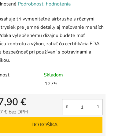
rné
notené
Podrobnosti hodnotenia
enie
sahuje tri vymeniteľné airbrushe s rôznymi
tu
 trysiek pre jemné detaily aj maľovanie menších
 Vďaka vylepšenému dizajnu budete mať
úcu kontrolu a výkon, zatiaľ čo certifikácia FDA
e bezpečnosť pri používaní s potravinami a
ikou.
iek.
nosť
Skladom
1279
7,90 €
7 € bez DPH
tková cena:
DO KOŠÍKA