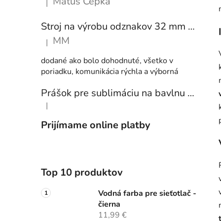
Matúš Cepka
|
Hodnotenie produktu je 5 z 5 hviezdičiek.
Stroj na výrobu odznakov 32 mm a 58 mm + 250 ks odznakov
MM
|
Hodnotenie produktu je 5 z 5 hviezdičiek.
dodané ako bolo dohodnuté, všetko v
poriadku, komunikácia rýchla a výborná
Prášok pre sublimáciu na bavlnu 1 kg
|
Hodnotenie produktu je 5 z 5 hviezdičiek.
Prijímame online platby
Top 10 produktov
Vodná farba pre sieťotlač -
čierna
11,99 €