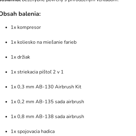
Obsah balenia:
1x kompresor
1x koliesko na miešanie farieb
1x držiak
1x striekacia pištoľ 2 v 1
1x 0,3 mm AB-130 Airbrush Kit
1x 0,2 mm AB-135 sada airbrush
1x 0,8 mm AB-138 sada airbrush
1x spojovacia hadica