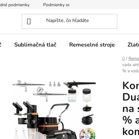
dné podmienky
Podmienky ochrany osobných údajov
č
Sublimačná tlač
Remeselné stroje
Zlat
Domov
/
Remes
sada air
% a vzd
Kom
Dua
na 
% 
ko