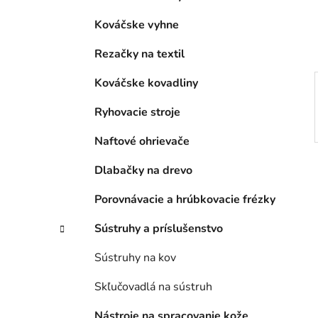
e
l
Kováčske vyhne
Rezačky na textil
Kováčske kovadliny
Ryhovacie stroje
Naftové ohrievače
Dlabačky na drevo
Porovnávacie a hrúbkovacie frézky
Sústruhy a príslušenstvo
Sústruhy na kov
Skľučovadlá na sústruh
Nástroje na spracovanie kože