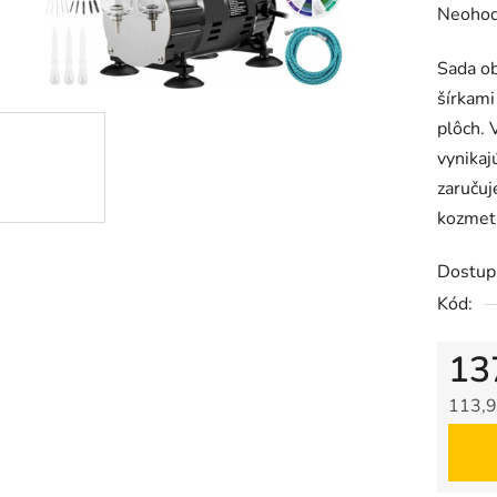
Prieme
Neohod
hodnot
Sada ob
produk
šírkami
je
plôch.
0,0
vynikaj
z
zaručuj
5
kozmet
hviezdič
Dostup
Kód:
13
113,9
Jedno