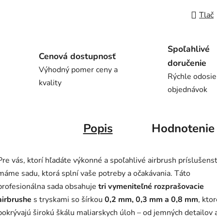
Tlač
Spoľahlivé
Cenová dostupnosť
doručenie
Výhodný pomer ceny a
Rýchle odosie
kvality
objednávok
Popis
Hodnotenie
Pre vás, ktorí hľadáte výkonné a spoľahlivé airbrush príslušens
máme sadu, ktorá splní vaše potreby a očakávania. Táto
profesionálna sada obsahuje
tri vymeniteľné rozprašovacie
airbrushe
s tryskami so šírkou
0,2 mm, 0,3 mm a 0,8 mm
, kto
pokrývajú širokú škálu maliarskych úloh – od jemných detailov 