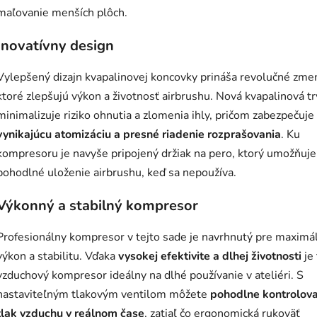
maľovanie menších plôch.
Inovatívny design
Vylepšený dizajn kvapalinovej koncovky prináša revolučné zme
ktoré zlepšujú výkon a životnosť airbrushu. Nová kvapalinová t
minimalizuje riziko ohnutia a zlomenia ihly, pričom zabezpečuje
vynikajúcu atomizáciu a presné riadenie rozprašovania
. Ku
kompresoru je navyše pripojený držiak na pero, ktorý umožňuje
pohodlné uloženie airbrushu, keď sa nepoužíva.
Výkonný a stabilný kompresor
Profesionálny kompresor v tejto sade je navrhnutý pre maximá
výkon a stabilitu. Vďaka
vysokej efektivite a dlhej životnosti
je
vzduchový kompresor ideálny na dlhé používanie v ateliéri. S
nastaviteľným tlakovým ventilom môžete
pohodlne kontrolov
tlak vzduchu v reálnom čase
, zatiaľ čo ergonomická rukoväť