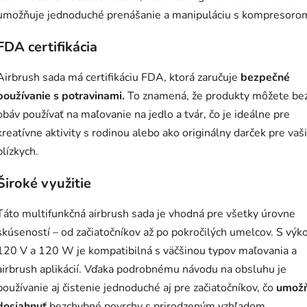
umožňuje jednoduché prenášanie a manipuláciu s kompresoro
FDA certifikácia
Airbrush sada má certifikáciu FDA, ktorá zaručuje
bezpečné
používanie s potravinami.
To znamená, že produkty môžete be
obáv používať na maľovanie na jedlo a tvár, čo je ideálne pre
kreatívne aktivity s rodinou alebo ako originálny darček pre vaš
blízkych.
Široké využitie
Táto multifunkčná airbrush sada je vhodná pre všetky úrovne
skúseností – od začiatočníkov až po pokročilých umelcov. S vý
120 V a 120 W je kompatibilná s väčšinou typov maľovania a
airbrush aplikácií. Vďaka podrobnému návodu na obsluhu je
používanie aj čistenie jednoduché aj pre začiatočníkov, čo
umožň
dosiahnuť
bezchybné povrchy s prirodzeným vzhľadom.