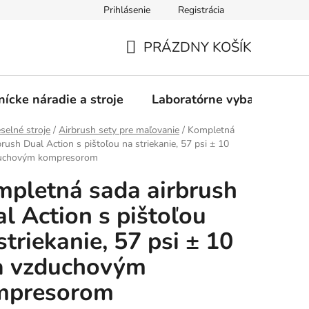
Prihlásenie
Registrácia
PRÁZDNY KOŠÍK
NÁKUPNÝ
KOŠÍK
nícke náradie a stroje
Laboratórne vybavenie
elné stroje
/
Airbrush sety pre maľovanie
/
Kompletná
brush Dual Action s pištoľou na striekanie, 57 psi ± 10
uchovým kompresorom
pletná sada airbrush
l Action s pištoľou
striekanie, 57 psi ± 10
a vzduchovým
mpresorom