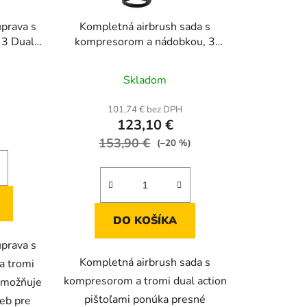
prava s
Kompletná airbrush sada s
 3 Dual
kompresorom a nádobkou, 3
ryskami
dual action pištoľami a tryskami
m
0,3 / 0,3 / 0,5 mm
Skladom
H
101,74 € bez DPH
123,10 €
153,90 €
(–20 %)
DO KOŠÍKA
prava s
Kompletná airbrush sada s
a tromi
kompresorom a tromi dual action
umožňuje
pištoľami ponúka presné
ieb pre