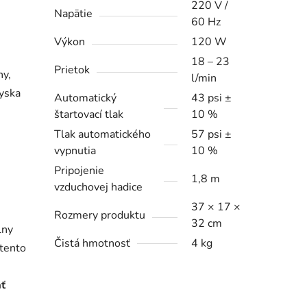
220 V /
Napätie
60 Hz
Výkon
120 W
18 – 23
Prietok
ny,
l/min
ryska
Automatický
43 psi ±
štartovací tlak
10 %
Tlak automatického
57 psi ±
vypnutia
10 %
Pripojenie
1,8 m
vzduchovej hadice
37 × 17 ×
Rozmery produktu
32 cm
lny
Čistá hmotnosť
4 kg
 tento
ať