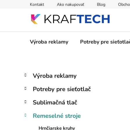
Prejsť
Kontakt
Ako nakupovať
Blog
Obcho
na
obsah
Výroba reklamy
Potreby pre sieťotla
B
K
Preskočiť
Výroba reklamy
a
kategórie
o
t
č
Potreby pre sieťotlač
e
n
g
ý
Sublimačná tlač
ó
p
r
Remeselné stroje
i
a
e
n
Hrnčiarske kruhy