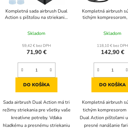
Kompletná sada airbrush Dual
Kompletná airbrush sú
Action s pištoľou na striekanie,
tichým kompresorom,
30 psi ± 15 % a vzduchovým
Action pištoľami a t
kompresorom
0,3/0,3/0,35 m
Skladom
Skladom
59,42 € bez DPH
118,10 € bez DP
71,90 €
142,90 €
DO KOŠÍKA
DO KOŠÍKA
Sada airbrush Dual Action má tri
Kompletná airbrush sú
režimy striekania pre všetky vaše
tichým kompresorom 
kreatívne potreby. Vďaka
Dual Action pištoľami 
hladkému a presnému striekaniu
presné nanášanie far