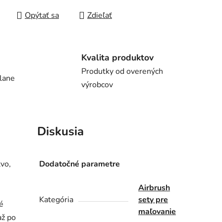
Opýtať sa
Zdieľať
Kvalita produktov
Produtky od overených
lane
výrobcov
Diskusia
tvo,
Dodatočné parametre
Airbrush
Kategória
sety pre
ré
maľovanie
až po