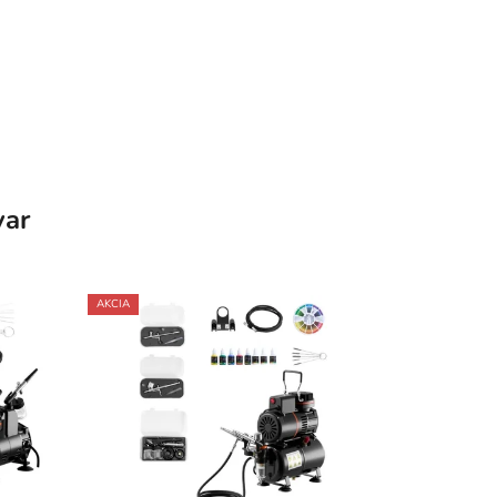
var
AKCIA