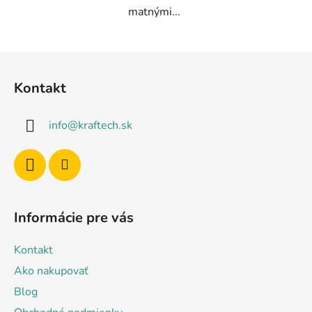
matnými...
Z
á
Kontakt
p
ä
info
@
kraftech.sk
t
i
e
Informácie pre vás
Kontakt
Ako nakupovať
Blog