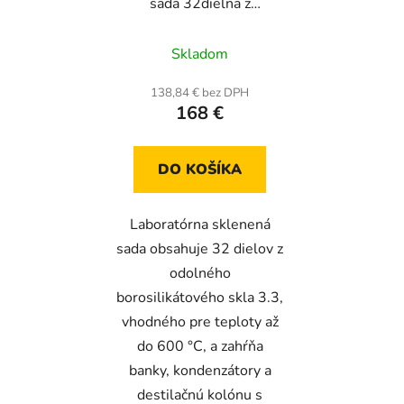
sada 32dielna z
borosilikátového skla,
24/40, max. 600 °C
Skladom
138,84 € bez DPH
168 €
DO KOŠÍKA
Laboratórna sklenená
sada obsahuje 32 dielov z
odolného
borosilikátového skla 3.3,
vhodného pre teploty až
do 600 °C, a zahŕňa
banky, kondenzátory a
destilačnú kolónu s