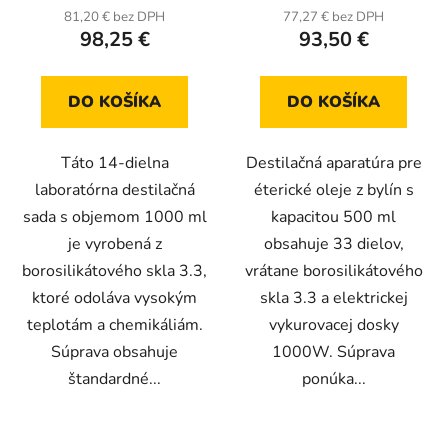
1000W
produktu
produktu
81,20 € bez DPH
77,27 € bez DPH
98,25 €
93,50 €
je
je
5,0
5,0
z
z
DO KOŠÍKA
DO KOŠÍKA
5
5
hviezdičiek.
hviezdičiek.
Táto 14-dielna
Destilačná aparatúra pre
laboratórna destilačná
éterické oleje z bylín s
sada s objemom 1000 ml
kapacitou 500 ml
je vyrobená z
obsahuje 33 dielov,
borosilikátového skla 3.3,
vrátane borosilikátového
ktoré odoláva vysokým
skla 3.3 a elektrickej
teplotám a chemikáliám.
vykurovacej dosky
Súprava obsahuje
1000W. Súprava
štandardné...
ponúka...