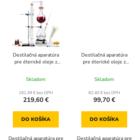
Destilačná aparatúra
Destilačná aparatúra
pre éterické oleje z
pre éterické oleje z
bylín, kapacita 2000 ml,
bylín, kapacita 500 ml,
Priemerné
Priemerné
sada 28 dielov,
sada 28 dielov
Skladom
Skladom
vykurovacia doska
hodnotenie
hodnotenie
1000W
produktu
produktu
181,49 € bez DPH
82,40 € bez DPH
219,60 €
99,70 €
je
je
5,0
4,0
z
z
DO KOŠÍKA
DO KOŠÍKA
5
5
hviezdičiek.
hviezdičiek.
Destilačná aparatúra pre
Destilačná aparatúra pre