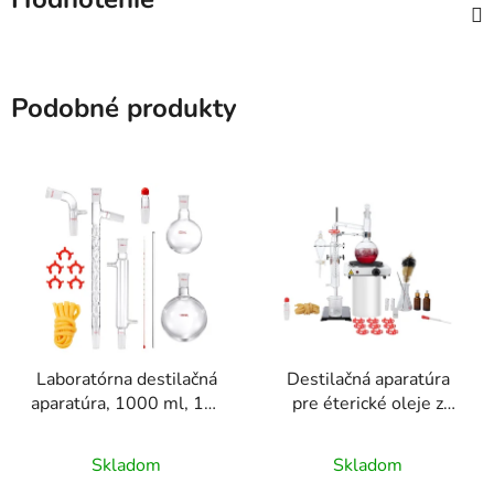
Podobné produkty
Laboratórna destilačná
Destilačná aparatúra
aparatúra, 1000 ml, 14-
pre éterické oleje z
dielna sada z
bylín, kapacita 500 ml,
Priemerné
Priemerné
borosilikátového skla
sada 33 dielov,
Skladom
Skladom
3.3 s 24/40 spojkami
hodnotenie
vykurovacia doska
hodnotenie