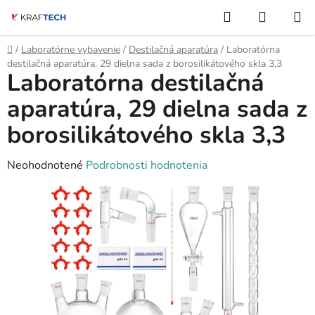
Prejsť
Hľadať
NÁKUP
na
KOŠÍK
obsah
Domov
/
Laboratórne vybavenie
/
Destilačná aparatúra
/
Laboratórna
destilačná aparatúra, 29 dielna sada z borosilikátového skla 3,3
Laboratórna destilačná
aparatúra, 29 dielna sada z
borosilikátového skla 3,3
Priemerné
Neohodnotené
Podrobnosti hodnotenia
hodnotenie
produktu
je
0,0
z
5
hviezdičiek.