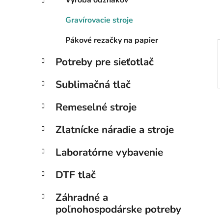
Výroba odznakov
l
Gravírovacie stroje
Pákové rezačky na papier
Potreby pre sieťotlač
Sublimačná tlač
Remeselné stroje
Zlatnícke náradie a stroje
Laboratórne vybavenie
DTF tlač
Záhradné a
poľnohospodárske potreby