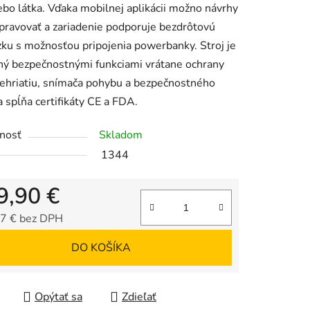
ebo látka. Vďaka mobilnej aplikácii možno návrhy
pravovať a zariadenie podporuje bezdrôtovú
ku s možnosťou pripojenia powerbanky. Stroj je
iek.
ý bezpečnostnými funkciami vrátane ochrany
rehriatiu, snímača pohybu a bezpečnostného
 spĺňa certifikáty CE a FDA.
nosť
Skladom
1344
9,90 €
7 € bez DPH
tková cena:
DO KOŠÍKA
Opýtať sa
Zdieľať