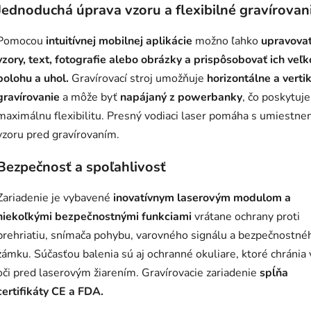
Jednoduchá úprava vzoru a flexibilné gravírovan
Pomocou
intuitívnej mobilnej aplikácie
možno ľahko
upravova
vzory, text, fotografie alebo obrázky a prispôsobovať ich veľk
polohu a uhol.
Gravírovací stroj umožňuje
horizontálne a verti
gravírovanie
a môže byť
napájaný z powerbanky
, čo poskytuje
maximálnu flexibilitu. Presný vodiaci laser pomáha s umiestne
vzoru pred gravírovaním.
Bezpečnosť a spoľahlivosť
Zariadenie je vybavené
inovatívnym laserovým modulom a
niekoľkými bezpečnostnými funkciami
vrátane ochrany proti
prehriatiu, snímača pohybu, varovného signálu a bezpečnostné
zámku. Súčasťou balenia sú aj ochranné okuliare, ktoré chránia
oči pred laserovým žiarením. Gravírovacie zariadenie
spĺňa
certifikáty CE a FDA.