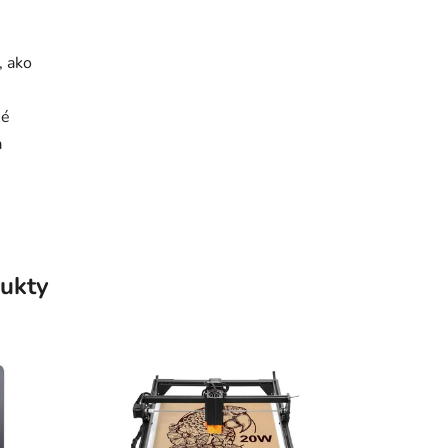
, ako
né
a
ukty