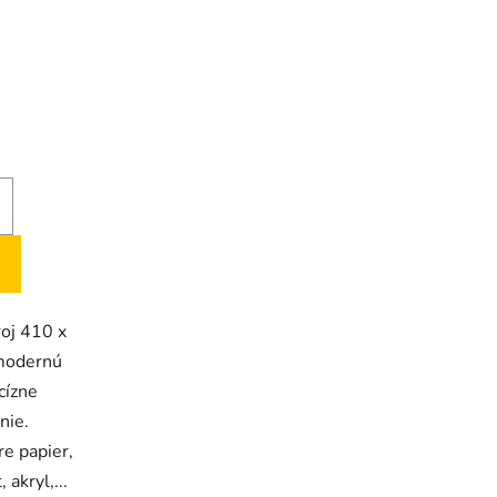
H
roj 410 x
modernú
cízne
nie.
re papier,
 akryl,...