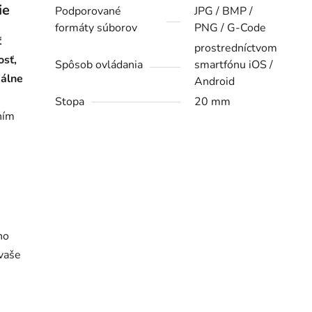
ie
Podporované
JPG / BMP /
formáty súborov
PNG / G-Code
ť
prostredníctvom
osť,
Spôsob ovládania
smartfónu iOS /
kálne
Android
Stopa
20 mm
ním
ho
 vaše