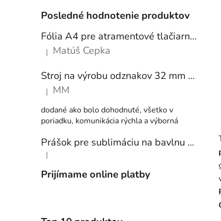
Posledné hodnotenie produktov
Fólia A4 pre atramentové tlačiarne - sada 10 ks
Matúš Cepka
|
Hodnotenie produktu je 5 z 5 hviezdičiek.
Stroj na výrobu odznakov 32 mm a 58 mm + 250 ks odznakov
MM
|
Hodnotenie produktu je 5 z 5 hviezdičiek.
dodané ako bolo dohodnuté, všetko v
poriadku, komunikácia rýchla a výborná
Prášok pre sublimáciu na bavlnu 1 kg
|
Hodnotenie produktu je 5 z 5 hviezdičiek.
Prijímame online platby