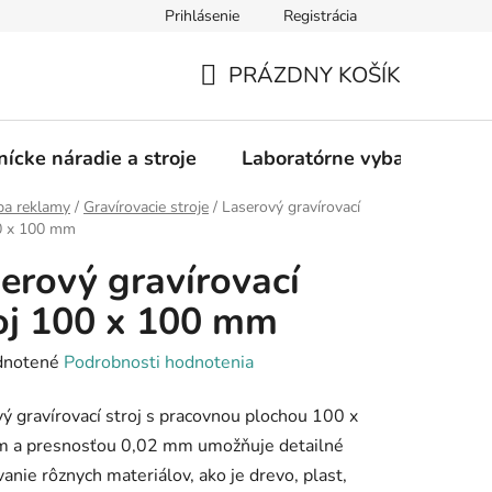
Prihlásenie
Registrácia
PRÁZDNY KOŠÍK
NÁKUPNÝ
KOŠÍK
nícke náradie a stroje
Laboratórne vybavenie
ba reklamy
/
Gravírovacie stroje
/
Laserový gravírovací
00 x 100 mm
erový gravírovací
oj 100 x 100 mm
rné
notené
Podrobnosti hodnotenia
enie
ý gravírovací stroj s pracovnou plochou 100 x
tu
 a presnosťou 0,02 mm umožňuje detailné
vanie rôznych materiálov, ako je drevo, plast,