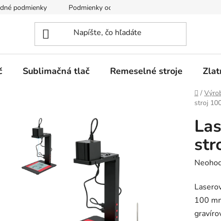
dné podmienky
Podmienky ochrany osobných údajov
č
Sublimačná tlač
Remeselné stroje
Zlat
Domov
/
Výro
stroj 1
Las
str
Prieme
Neohod
hodnot
Laserov
produk
100 mm
je
gravíro
0,0