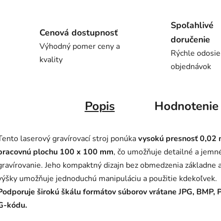
Spoľahlivé
Cenová dostupnosť
doručenie
Výhodný pomer ceny a
Rýchle odosie
kvality
objednávok
Popis
Hodnotenie
Tento laserový gravírovací stroj ponúka
vysokú presnosť 0,02
pracovnú plochu 100 x 100 mm
, čo umožňuje detailné a jemn
gravírovanie. Jeho kompaktný dizajn bez obmedzenia základne 
výšky umožňuje jednoduchú manipuláciu a použitie kdekoľvek.
Podporuje širokú škálu formátov súborov vrátane JPG, BMP, 
G-kódu.