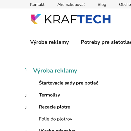
Prejsť
Kontakt
Ako nakupovať
Blog
Obcho
na
obsah
Výroba reklamy
Potreby pre sieťotla
B
K
Preskočiť
Výroba reklamy
a
kategórie
o
t
č
Štartovacie sady pre potlač
e
n
g
Termolisy
ý
ó
p
r
Rezacie plotre
i
a
e
n
Fólie do plotrov
e