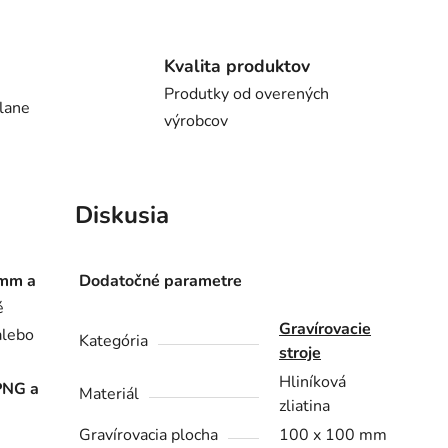
Kvalita produktov
Produtky od overených
lane
výrobcov
Diskusia
 mm a
Dodatočné parametre
é
Gravírovacie
alebo
Kategória
stroje
Hliníková
PNG a
Materiál
zliatina
Gravírovacia plocha
100 x 100 mm