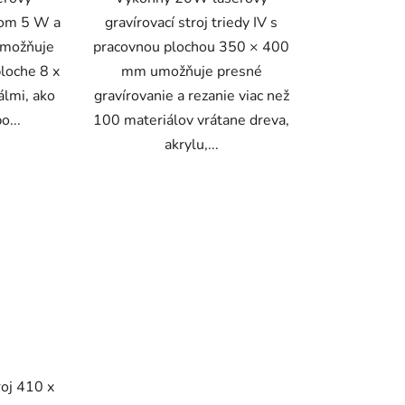
onom 5 W a
gravírovací stroj triedy IV s
umožňuje
pracovnou plochou 350 × 400
ploche 8 x
mm umožňuje presné
álmi, ako
gravírovanie a rezanie viac než
o...
100 materiálov vrátane dreva,
akrylu,...
roj 410 x