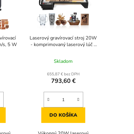
vírovací
Laserový gravírovací stroj 20W
m/s, 5 W
- komprimovaný laserový lúč s
ochranou očí
Skladom
H
655,87 € bez DPH
793,60 €
DO KOŠÍKA
erový
Výkonný 20W laserový