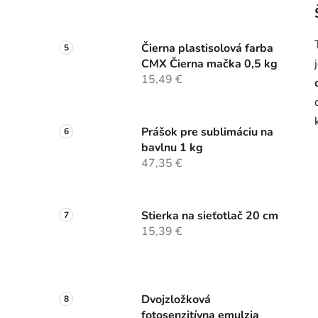
Čierna plastisolová farba
CMX Čierna mačka 0,5 kg
15,49 €
Prášok pre sublimáciu na
bavlnu 1 kg
47,35 €
Stierka na sieťotlač 20 cm
15,39 €
Dvojzložková
fotosenzitívna emulzia