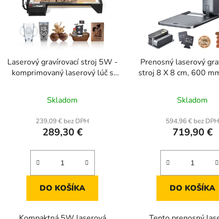
Laserový gravírovací stroj 5W -
Prenosný laserový gra
komprimovaný laserový lúč s
stroj 8 X 8 cm, 600 m
ochranou očí
Skladom
Skladom
239,09 € bez DPH
594,96 € bez DP
289,30 €
719,90 €
DO KOŠÍKA
DO KOŠÍKA
Kompaktná 5W laserová
Tento prenosný las