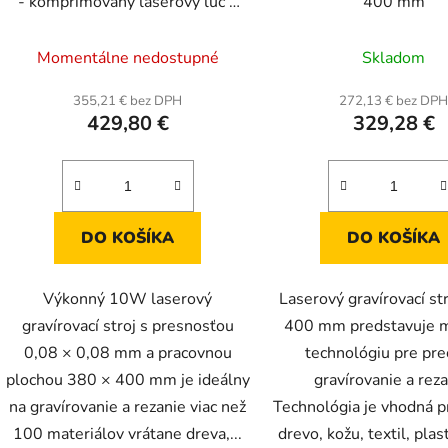
- komprimovaný laserový lúč s
400 mm
ochranou očí
Momentálne nedostupné
Skladom
355,21 € bez DPH
272,13 € bez DP
429,80 €
329,28 €
DO KOŠÍKA
DO KOŠÍKA
Výkonný 10W laserový
Laserový gravírovací st
gravírovací stroj s presnosťou
400 mm predstavuje 
0,08 × 0,08 mm a pracovnou
technológiu pre pre
plochou 380 × 400 mm je ideálny
gravírovanie a reza
na gravírovanie a rezanie viac než
Technológia je vhodná p
100 materiálov vrátane dreva,...
drevo, kožu, textil, plast,