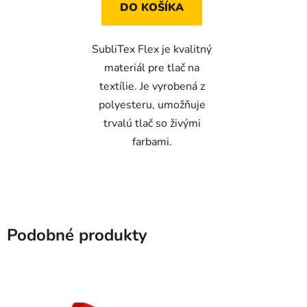
z
DO KOŠÍKA
5
hviezdičiek.
SubliTex Flex je kvalitný
materiál pre tlač na
textílie. Je vyrobená z
polyesteru, umožňuje
trvalú tlač so živými
farbami.
Podobné produkty