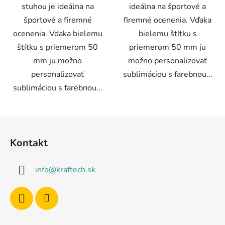
stuhou je ideálna na
ideálna na športové a
športové a firemné
firemné ocenenia. Vďaka
ocenenia. Vďaka bielemu
bielemu štítku s
štítku s priemerom 50
priemerom 50 mm ju
mm ju možno
možno personalizovať
personalizovať
sublimáciou s farebnou...
sublimáciou s farebnou...
Z
á
Kontakt
p
ä
info
@
kraftech.sk
t
i
e