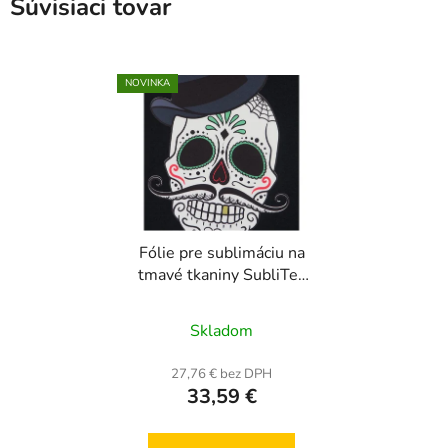
Súvisiaci tovar
NOVINKA
Fólie pre sublimáciu na
tmavé tkaniny SubliTex
A4 - 10 listov
Priemerné
Skladom
hodnotenie
produktu
27,76 € bez DPH
33,59 €
je
5,0