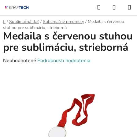
Prejsť
Hľadať
NÁKUP
na
KOŠÍK
obsah
Domov
/
Sublimačná tlač
/
Sublimačné predmety
/
Medaila s červenou
stuhou pre sublimáciu, strieborná
Medaila s červenou stuhou
pre sublimáciu, strieborná
Priemerné
Neohodnotené
Podrobnosti hodnotenia
hodnotenie
produktu
je
0,0
z
5
hviezdičiek.