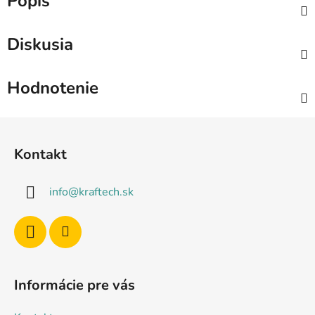
Popis
Diskusia
Hodnotenie
Z
á
Kontakt
p
ä
info
@
kraftech.sk
t
i
e
Informácie pre vás