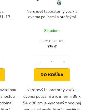
k s
Nerezový laboratórny vozík s
 81-139
dvoma policami a otočnými
rozmery
kolieskami, nosnosť 100 kg,
rné
Priemerné
m
rozmery 38 x 54 x 86 cm
Skladom
enie
hodnotenie
tu
produktu
65,29 € bez DPH
79 €
je
4,5
z
5
iek.
hviezdičiek.
DO KOŠÍKA
taviteľnou
Nerezový laboratórny vozík s
osnosťou
dvoma policami a rozmermi 38 x
 odolnej
54 x 86 cm je vyrobený z odolnej
 ktorá
nerezovej ocele, ktorá umožňuje