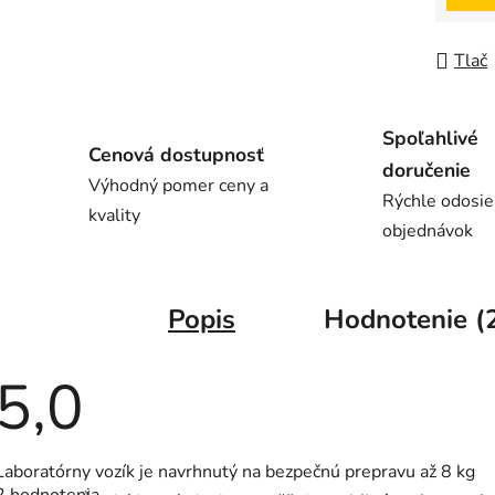
Tlač
Spoľahlivé
Cenová dostupnosť
doručenie
Výhodný pomer ceny a
Rýchle odosie
kvality
objednávok
Popis
Hodnotenie (
5,0
Priemerné
Laboratórny vozík je navrhnutý na bezpečnú prepravu až 8 kg
hodnotenie