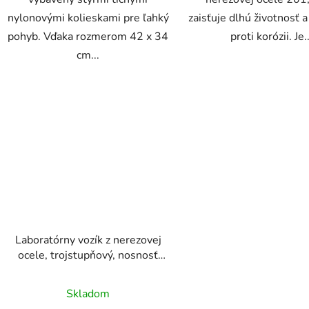
nylonovými kolieskami pre ľahký
zaisťuje dlhú životnosť 
pohyb. Vďaka rozmerom 42 x 34
proti korózii. Je..
cm...
Laboratórny vozík z nerezovej
ocele, trojstupňový, nosnosť
100 kg, rozmery 67 x 39 x 86
Priemerné
cm
Skladom
hodnotenie