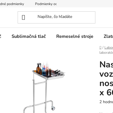
dné podmienky
Podmienky ochrany osobných údajov
č
Sublimačná tlač
Remeselné stroje
Zlat
Domov
/
Labor
laborató
Nas
voz
nos
x 6
Prieme
2 hodn
hodnot