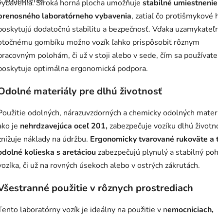
2 hodnotenia
produktu
vybavenia. Široká horná plocha umožňuje
stabilné umiestnenie
je
prenosného laboratórneho vybavenia
, zatiaľ čo protišmykové 
5,0
z
poskytujú dodatočnú stabilitu a bezpečnosť. Vďaka uzamykate
5
hviezdičiek.
otočnému gombíku možno vozík ľahko prispôsobiť rôznym
pracovným polohám, či už v stoji alebo v sede, čím sa používate
poskytuje optimálna ergonomická podpora.
Odolné materiály pre dlhú životnosť
Použitie odolných, nárazuvzdorných a chemicky odolných materi
ako je
nehrdzavejúca oceľ 201,
zabezpečuje vozíku dlhú životn
znižuje náklady na údržbu.
Ergonomicky tvarované rukoväte a t
odolné kolieska s aretáciou
zabezpečujú plynulý a stabilný po
vozíka, či už na rovných úsekoch alebo v ostrých zákrutách.
Všestranné použitie v rôznych prostrediach
Tento laboratórny vozík je ideálny na použitie v n
emocniciach,