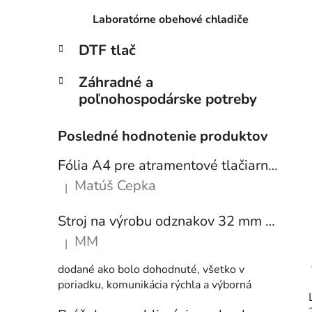
Laboratórne obehové chladiče
DTF tlač
Záhradné a
poľnohospodárske potreby
Posledné hodnotenie produktov
Fólia A4 pre atramentové tlačiarne - sada 10 ks
Matúš Cepka
|
Hodnotenie produktu je 5 z 5 hviezdičiek.
Stroj na výrobu odznakov 32 mm a 58 mm + 250 ks odznakov
MM
|
Hodnotenie produktu je 5 z 5 hviezdičiek.
dodané ako bolo dohodnuté, všetko v
poriadku, komunikácia rýchla a výborná