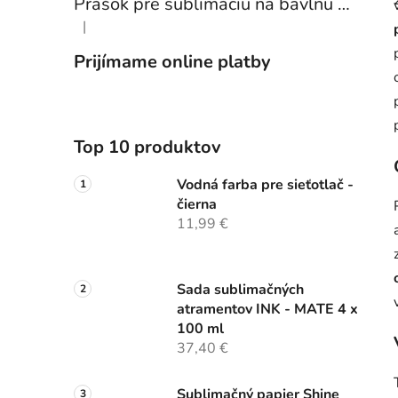
Prášok pre sublimáciu na bavlnu 1 kg
|
Hodnotenie produktu je 5 z 5 hviezdičiek.
Prijímame online platby
Top 10 produktov
Vodná farba pre sieťotlač -
čierna
11,99 €
Sada sublimačných
atramentov INK - MATE 4 x
100 ml
37,40 €
Sublimačný papier Shine