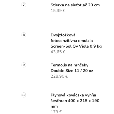
Stierka na sieťotlač 20 cm
15,39 €
Dvojzložková
fotosenzitívna emulzia
Screen-Sol Qv Viola 0,9 kg
43,65 €
Termolis na hrnčeky
Double Size 11 / 20 oz
228,90 €
Plynová kováčska vyhňa
šesťhran 400 x 215 x 190
mm
179 €