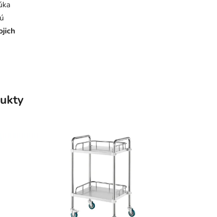
úka
jú
ojich
ukty