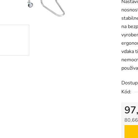
Nastavi
produk
nosnosť
je
stabiln
5,0
na bezp
z
vyroben
5
ergono
hviezdič
vďaka 
nemocni
používa
Dostup
Kód:
97
80,66
Jedno