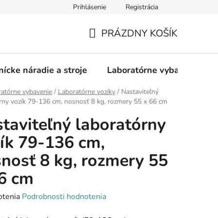
Prihlásenie
Registrácia
PRÁZDNY KOŠÍK
NÁKUPNÝ
KOŠÍK
nícke náradie a stroje
Laboratórne vybavenie
atórne vybavenie
/
Laboratórne vozíky
/
Nastaviteľný
rny vozík 79-136 cm, nosnosť 8 kg, rozmery 55 x 66 cm
taviteľný laboratórny
ík 79-136 cm,
nosť 8 kg, rozmery 55
6 cm
rné
otenia
Podrobnosti hodnotenia
enie