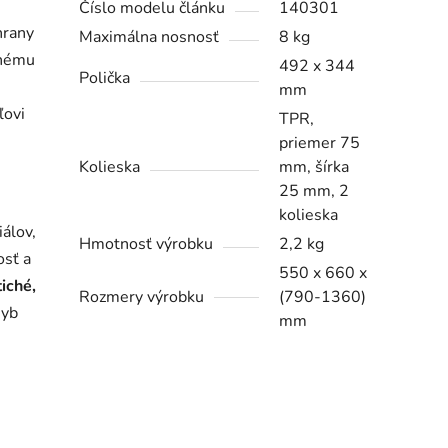
Číslo modelu článku
140301
hrany
Maximálna nosnosť
8 kg
ľnému
492 x 344
Polička
mm
ľovi
TPR,
priemer 75
Kolieska
mm, šírka
25 mm, 2
kolieska
álov,
Hmotnosť výrobku
2,2 kg
osť a
550 x 660 x
iché,
Rozmery výrobku
(790-1360)
hyb
mm