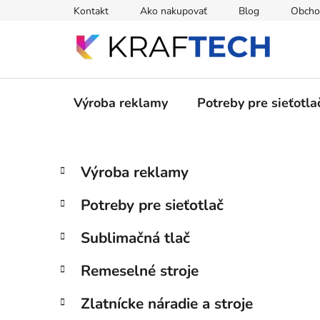
Prejsť
Kontakt
Ako nakupovať
Blog
Obcho
na
obsah
Výroba reklamy
Potreby pre sieťotla
B
K
Preskočiť
Výroba reklamy
a
kategórie
o
t
č
Potreby pre sieťotlač
e
n
g
ý
Sublimačná tlač
ó
p
r
Remeselné stroje
i
a
e
n
Zlatnícke náradie a stroje
e