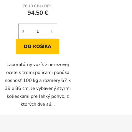
produktu
78,10 € bez DPH
94,50 €
je
4,7
z
5
hviezdičiek.
DO KOŠÍKA
Laboratórny vozík z nerezovej
ocele s tromi policami ponúka
nosnosť 100 kg a rozmery 67 x
39 x 86 cm. Je vybavený štyrmi
kolieskami pre ľahký pohyb, z
ktorých dve sú...