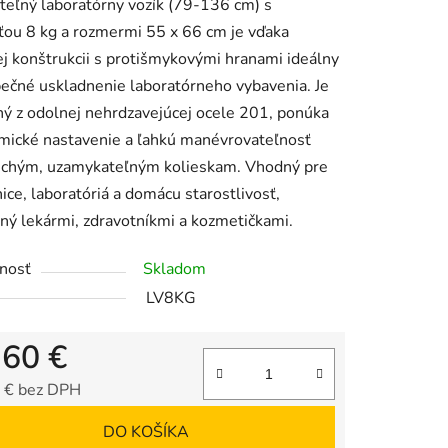
teľný laboratórny vozík (79-136 cm) s
tu
ou 8 kg a rozmermi 55 x 66 cm je vďaka
ej konštrukcii s protišmykovými hranami ideálny
ečné uskladnenie laboratórneho vybavenia. Je
ý z odolnej nehrdzavejúcej ocele 201, ponúka
mické nastavenie a ľahkú manévrovateľnosť
iek.
tichým, uzamykateľným kolieskam. Vhodný pre
ce, laboratóriá a domácu starostlivosť,
ný lekármi, zdravotníkmi a kozmetičkami.
nosť
Skladom
LV8KG
,60 €
 € bez DPH
tková cena:
DO KOŠÍKA