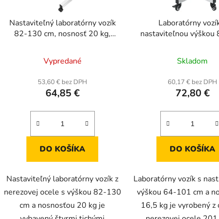
Nastaviteľný laboratórny vozík
Laboratórny vozí
82-130 cm, nosnosť 20 kg,
nastaviteľnou výškou
rozmery 42 x 34 cm
cm, nosnosť 16,5 kg, 
Prieme
32,5 x 26,5 c
Vypredané
Skladom
hodnot
produk
53,60 € bez DPH
60,17 € bez DPH
64,85 €
72,80 €
je
4,0
z
5
hviezdič
DO KOŠÍKA
DO KOŠÍKA
Nastaviteľný laboratórny vozík z
Laboratórny vozík s nas
nerezovej ocele s výškou 82-130
výškou 64-101 cm a n
cm a nosnosťou 20 kg je
16,5 kg je vyrobený z
vybavený štyrmi tichými
nerezovej ocele 201,